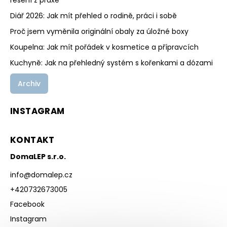
řešení z praxe
Diář 2026: Jak mít přehled o rodině, práci i sobě
Proč jsem vyměnila originální obaly za úložné boxy
Koupelna: Jak mít pořádek v kosmetice a přípravcích
Kuchyně: Jak na přehledný systém s kořenkami a dózami
Archiv
INSTAGRAM
KONTAKT
DomaLEP s.r.o.
info
@
domalep.cz
+420732673005
Facebook
Instagram