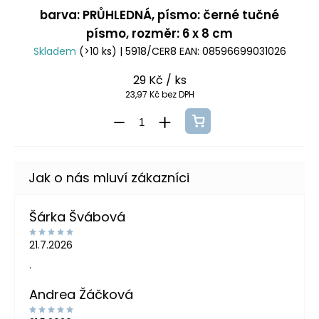
barva: PRŮHLEDNÁ, písmo: černé tučné
písmo, rozměr: 6 x 8 cm
Skladem
(>10 ks)
| 5918/CER8
EAN:
08596699031026
29 Kč
/ ks
23,97 Kč bez DPH
Šárka Švábová
21.7.2026
.
Andrea Žáčková