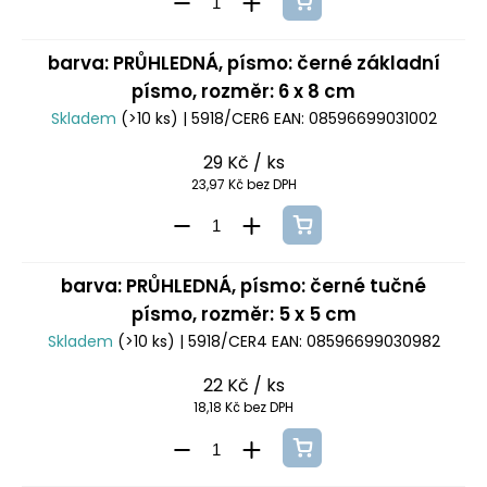
barva: PRŮHLEDNÁ, písmo: černé základní
písmo, rozměr: 6 x 8 cm
Skladem
(>10 ks)
| 5918/CER6
EAN:
08596699031002
29 Kč
/ ks
23,97 Kč bez DPH
barva: PRŮHLEDNÁ, písmo: černé tučné
písmo, rozměr: 5 x 5 cm
Skladem
(>10 ks)
| 5918/CER4
EAN:
08596699030982
22 Kč
/ ks
18,18 Kč bez DPH