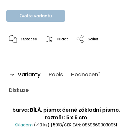
Zvolte variantu
Zeptat se
Hlídat
Sdílet
Varianty
Popis
Hodnocení
Diskuze
barva: BÍLÁ, písmo: černé základní písmo,
rozměr: 5 x 5 cm
Skladem
(>10 ks)
| 5918/CER
EAN:
08596699030951