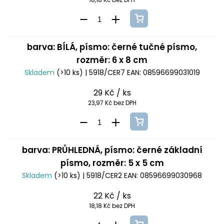
barva: BÍLÁ, písmo: černé tučné písmo,
rozměr: 6 x 8 cm
Skladem
(>10 ks)
| 5918/CER7
EAN:
08596699031019
29 Kč
/ ks
23,97 Kč bez DPH
barva: PRŮHLEDNÁ, písmo: černé základní
písmo, rozměr: 5 x 5 cm
Skladem
(>10 ks)
| 5918/CER2
EAN:
08596699030968
22 Kč
/ ks
18,18 Kč bez DPH