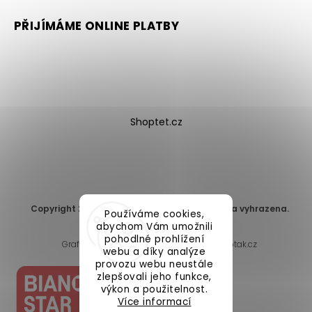
PŘIJÍMÁME ONLINE PLATBY
Shoptet.cz
Copyright 2026
DomaLEP s.r.o.
. Všechna práva vyhrazena.
Používáme cookies,
Upravit nastavení cookies
abychom Vám umožnili
pohodlné prohlížení
Grafický návrh vytvořil a nakódoval
Shoptak.cz
webu a díky analýze
provozu webu neustále
zlepšovali jeho funkce,
výkon a použitelnost.
Více informací