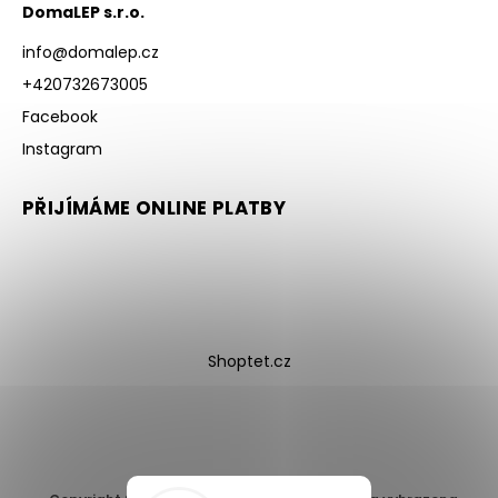
DomaLEP s.r.o.
info
@
domalep.cz
+420732673005
Facebook
Instagram
PŘIJÍMÁME ONLINE PLATBY
Shoptet.cz