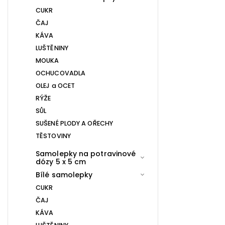
CUKR
ČAJ
KÁVA
LUŠTĚNINY
MOUKA
OCHUCOVADLA
OLEJ a OCET
RÝŽE
SŮL
SUŠENÉ PLODY A OŘECHY
TĚSTOVINY
Samolepky na potravinové
dózy 5 x 5 cm
Bílé samolepky
CUKR
ČAJ
KÁVA