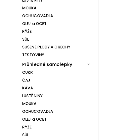
LUŠTĚNINY
MOUKA
OCHUCOVADLA
OLEJ a OCET
RÝŽE
SŮL
SUŠENÉ PLODY A OŘECHY
TĚSTOVINY
Průhledné samolepky
CUKR
ČAJ
KÁVA
LUŠTĚNINY
MOUKA
OCHUCOVADLA
OLEJ a OCET
RÝŽE
SŮL