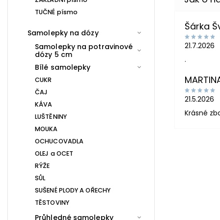
TUČNÉ písmo
Šárka 
Samolepky na dózy
21.7.2026
Samolepky na potravinové
dózy 5 cm
.
Bílé samolepky
MARTIN
CUKR
ČAJ
21.5.2026
KÁVA
Krásné zb
LUŠTĚNINY
MOUKA
OCHUCOVADLA
OLEJ a OCET
RÝŽE
SŮL
SUŠENÉ PLODY A OŘECHY
TĚSTOVINY
Průhledné samolepky