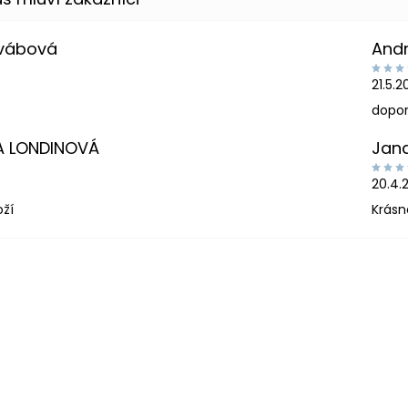
Švábová
And
21.5.
dopor
A LONDINOVÁ
Jan
20.4.
oží
Krásn