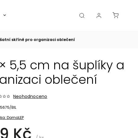
Boxy, dózy, kořenky, skleničky
Akce
Diá
šatní skříně pro organizaci oblečení
× 5,5 cm na šuplíky a
ganizaci oblečení
Neohodnoceno
5675/BIL
ka:
DomaLEP
9 Kč
/ ks