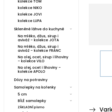
kolekce TOM
kolekce NIKO
kolekce JOVI
kolekce LUPA
Skleněné láhve do kuchyně
Na mléko, džus, sirup i
aviváž – kolekce JOTA
Na mléko, džus, sirup i
aviváž – kolekce FRANC
Na olej, ocet, sirup i lihoviny
– kolekce VILO
Na olej, ocet i lihoviny –
kolekce APOLO
Dózy na potraviny
Samolepky na kořenky
5 cm
BÍLÉ samolepky
ZÁKLADNÍ písmo
Vari