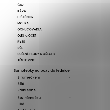
ČAJ
KÁVA
LUŠTĚNINY
MOUKA
OCHUCOVADLA
OLEJ a OCET
RÝŽE
SŮL
SUŠENÉ PLODY A OŘECHY
TĚSTOVINY
Samolepky na boxy do lednice
S rámečkem
Bílé
Průhledné
Bez rámečku
Bílé