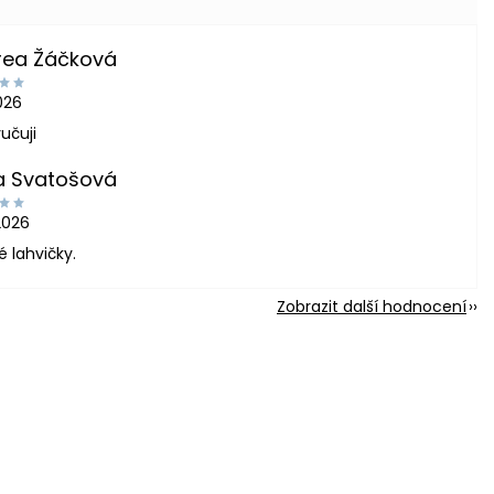
rea Žáčková
2026
učuji
a Svatošová
2026
é lahvičky.
Zobrazit další hodnocení