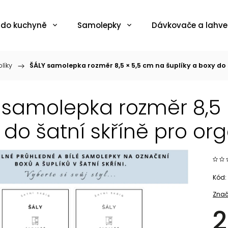
 do kuchyně
Samolepky
Dávkovače a lahve
líky
/
ŠÁLY samolepka rozměr 8,5 × 5,5 cm na šuplíky a boxy do 
 samolepka rozměr 8,5 
 do šatní skříně pro or
Kód:
Znač
2