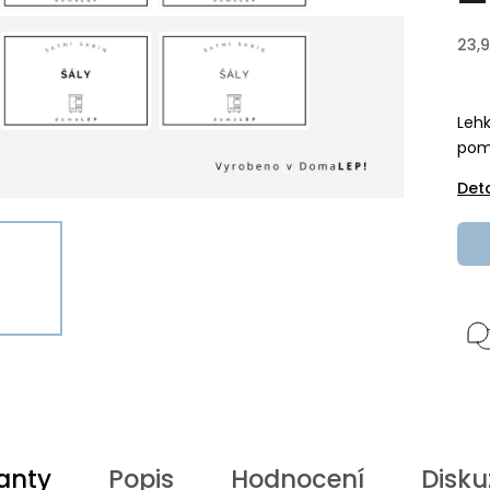
23,
Lehk
pom
Det
anty
Popis
Hodnocení
Disku