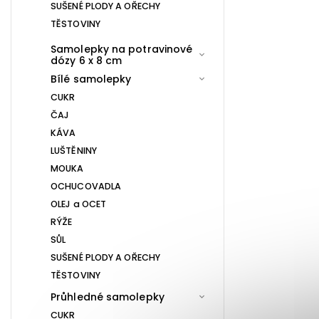
SUŠENÉ PLODY A OŘECHY
TĚSTOVINY
Samolepky na potravinové
dózy 6 x 8 cm
Bílé samolepky
CUKR
ČAJ
KÁVA
LUŠTĚNINY
MOUKA
OCHUCOVADLA
OLEJ a OCET
RÝŽE
SŮL
SUŠENÉ PLODY A OŘECHY
TĚSTOVINY
Průhledné samolepky
CUKR