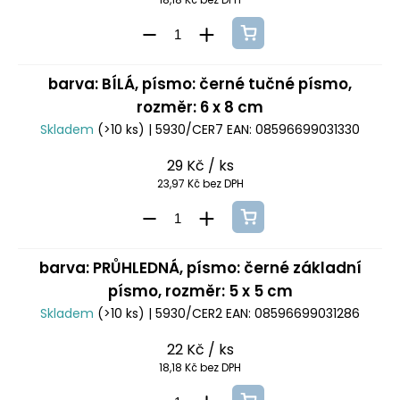
barva: BÍLÁ, písmo: černé tučné písmo,
rozměr: 6 x 8 cm
Skladem
(>10 ks)
| 5930/CER7
EAN:
08596699031330
29 Kč
/ ks
23,97 Kč bez DPH
barva: PRŮHLEDNÁ, písmo: černé základní
písmo, rozměr: 5 x 5 cm
Skladem
(>10 ks)
| 5930/CER2
EAN:
08596699031286
22 Kč
/ ks
18,18 Kč bez DPH