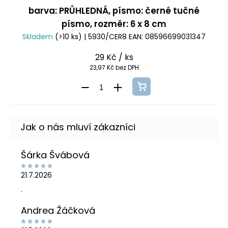
barva: PRŮHLEDNÁ, písmo: černé tučné
písmo, rozměr: 6 x 8 cm
Skladem
(>10 ks)
| 5930/CER8
EAN:
08596699031347
29 Kč
/ ks
23,97 Kč bez DPH
Šárka Švábová
21.7.2026
.
Andrea Žáčková