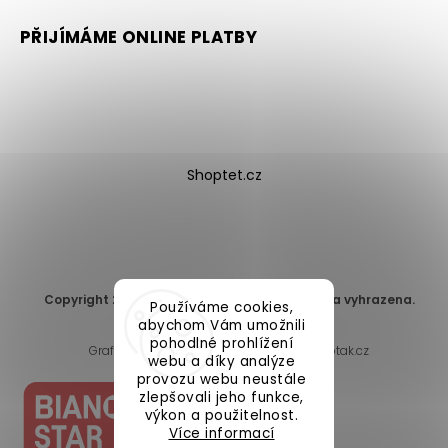
PŘIJÍMÁME ONLINE PLATBY
Shoptet.cz
Copyright 2026
DomaLEP s.r.o.
. Všechna práva vyhrazena.
Používáme cookies,
Upravit nastavení cookies
abychom Vám umožnili
pohodlné prohlížení
Grafický návrh vytvořil a nakódoval
Shoptak.cz
webu a díky analýze
provozu webu neustále
zlepšovali jeho funkce,
výkon a použitelnost.
Více informací