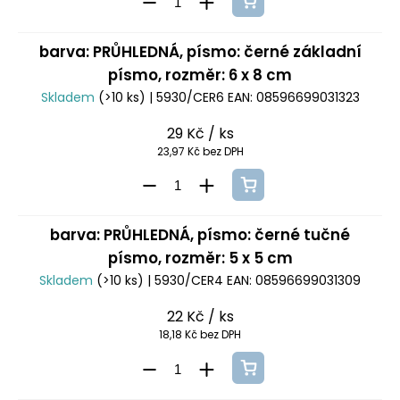
barva: PRŮHLEDNÁ, písmo: černé základní
písmo, rozměr: 6 x 8 cm
Skladem
(>10 ks)
| 5930/CER6
EAN:
08596699031323
29 Kč
/ ks
23,97 Kč bez DPH
barva: PRŮHLEDNÁ, písmo: černé tučné
písmo, rozměr: 5 x 5 cm
Skladem
(>10 ks)
| 5930/CER4
EAN:
08596699031309
22 Kč
/ ks
18,18 Kč bez DPH