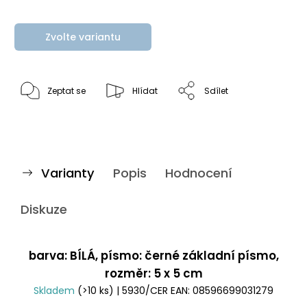
Zvolte variantu
Zeptat se
Hlídat
Sdílet
Varianty
Popis
Hodnocení
Diskuze
barva: BÍLÁ, písmo: černé základní písmo,
rozměr: 5 x 5 cm
Skladem
(>10 ks)
| 5930/CER
EAN:
08596699031279