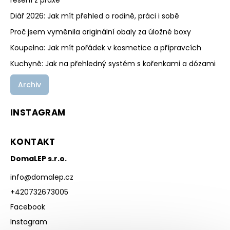
řešení z praxe
Diář 2026: Jak mít přehled o rodině, práci i sobě
Proč jsem vyměnila originální obaly za úložné boxy
Koupelna: Jak mít pořádek v kosmetice a přípravcích
Kuchyně: Jak na přehledný systém s kořenkami a dózami
Archiv
INSTAGRAM
KONTAKT
DomaLEP s.r.o.
info
@
domalep.cz
+420732673005
Facebook
Instagram