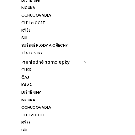
LUŠTĚNINY
MOUKA
OCHUCOVADLA
OLEJ a OCET
RÝŽE
SŮL
SUŠENÉ PLODY A OŘECHY
TĚSTOVINY
Průhledné samolepky
CUKR
ČAJ
KÁVA
LUŠTĚNINY
MOUKA
OCHUCOVADLA
OLEJ a OCET
RÝŽE
SŮL