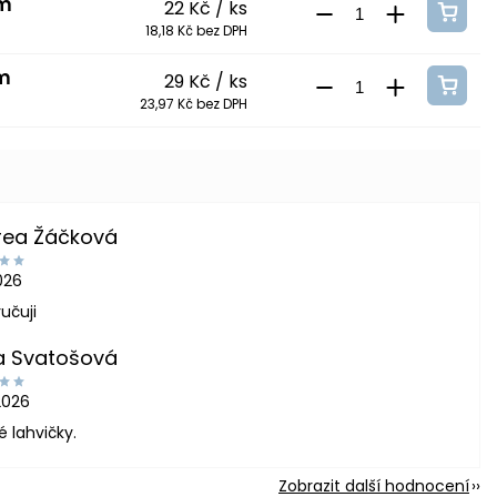
cm
22 Kč
/ ks
18,18 Kč bez DPH
cm
29 Kč
/ ks
23,97 Kč bez DPH
rea Žáčková
2026
učuji
a Svatošová
2026
é lahvičky.
Zobrazit další hodnocení