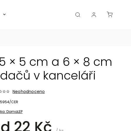
Boxy, dózy, kořenky, skleničky
Akce
Diá
5 × 5 cm a 6 × 8 cm
dačů v kanceláři
Neohodnoceno
5954/CER
ka:
DomaLEP
od
22 Kč
/ ks