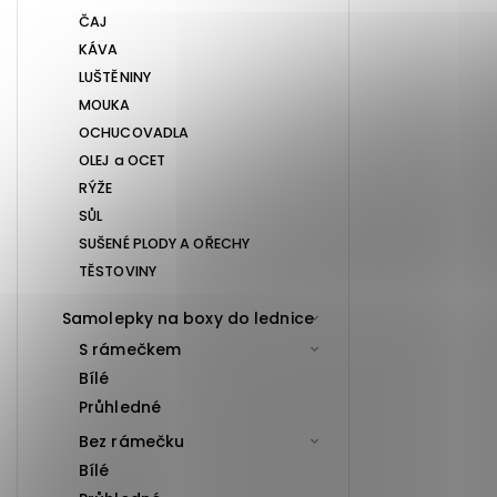
ČAJ
KÁVA
LUŠTĚNINY
MOUKA
OCHUCOVADLA
OLEJ a OCET
RÝŽE
SŮL
SUŠENÉ PLODY A OŘECHY
TĚSTOVINY
Samolepky na boxy do lednice
S rámečkem
Bílé
Průhledné
Bez rámečku
Bílé