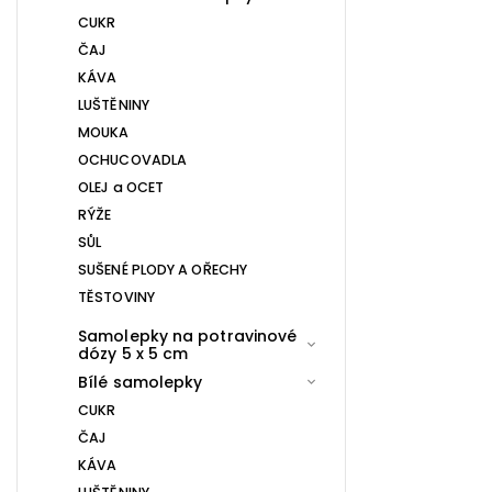
CUKR
ČAJ
KÁVA
LUŠTĚNINY
MOUKA
OCHUCOVADLA
OLEJ a OCET
RÝŽE
SŮL
SUŠENÉ PLODY A OŘECHY
TĚSTOVINY
Samolepky na potravinové
dózy 5 x 5 cm
Bílé samolepky
CUKR
ČAJ
KÁVA