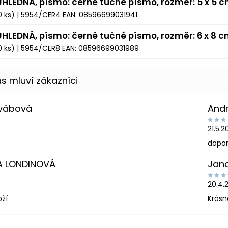
ŮHLEDNÁ, písmo: černé tučné písmo, rozměr: 5 x 5 
0 ks)
| 5954/CER4
EAN:
08596699031941
ŮHLEDNÁ, písmo: černé tučné písmo, rozměr: 6 x 8 
0 ks)
| 5954/CER8
EAN:
08596699031989
Švábová
And
21.5.
dopor
A LONDINOVÁ
Jan
20.4.
oží
Krásn