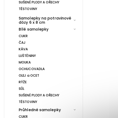
SUŠENÉ PLODY A OŘECHY
TĚSTOVINY
Samolepky na potravinové
dózy 6 x 8 cm
Bílé samolepky
CUKR
ČAJ
KÁVA
LUŠTĚNINY
MOUKA
OCHUCOVADLA
OLEJ a OCET
RÝŽE
SŮL
SUŠENÉ PLODY A OŘECHY
TĚSTOVINY
Průhledné samolepky
CUKR