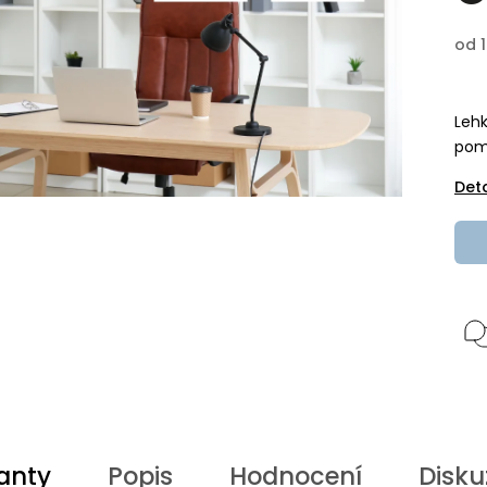
od
Lehk
pom
Det
anty
Popis
Hodnocení
Disku