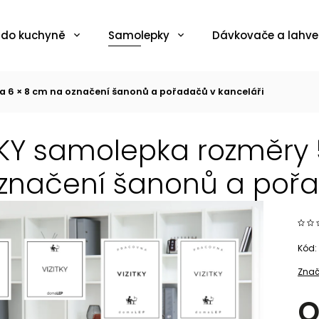
 do kuchyně
Samolepky
Dávkovače a lahve
a 6 × 8 cm na označení šanonů a pořadačů v kanceláři
TKY samolepka rozměry 
značení šanonů a pořa
Kód:
Znač