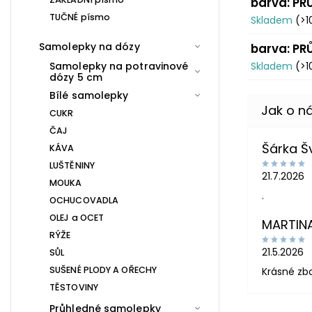
barva: PR
TUČNÉ písmo
Skladem
(>1
Samolepky na dózy
barva: PR
Samolepky na potravinové
Skladem
(>1
dózy 5 cm
Bílé samolepky
CUKR
ČAJ
Šárka 
KÁVA
LUŠTĚNINY
21.7.2026
MOUKA
.
OCHUCOVADLA
OLEJ a OCET
MARTIN
RÝŽE
21.5.2026
SŮL
SUŠENÉ PLODY A OŘECHY
Krásné zb
TĚSTOVINY
Průhledné samolepky