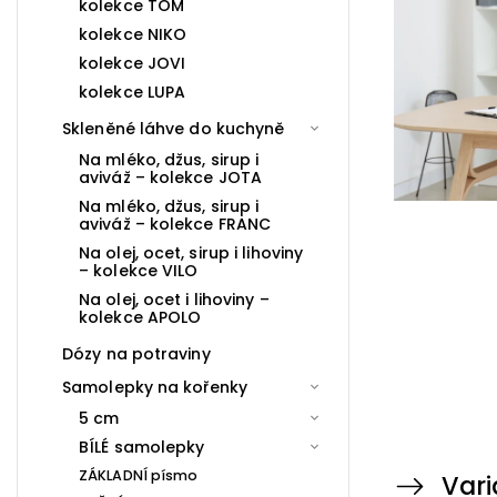
kolekce TOM
kolekce NIKO
kolekce JOVI
kolekce LUPA
Skleněné láhve do kuchyně
Na mléko, džus, sirup i
aviváž – kolekce JOTA
Na mléko, džus, sirup i
aviváž – kolekce FRANC
Na olej, ocet, sirup i lihoviny
– kolekce VILO
Na olej, ocet i lihoviny –
kolekce APOLO
Dózy na potraviny
Samolepky na kořenky
5 cm
BÍLÉ samolepky
ZÁKLADNÍ písmo
Vari