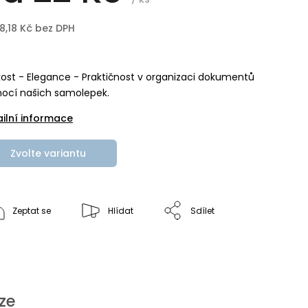
18,18 Kč
bez DPH
ost - Elegance - Praktičnost v organizaci dokumentů
ocí našich samolepek.
ailní informace
Zvolte variantu
Zeptat se
Hlídat
Sdílet
ze