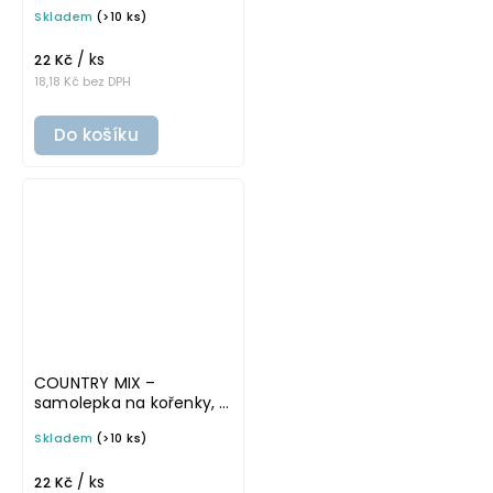
× 5 cm, průhledná,
Skladem
(>10 ks)
tučné písmo
/ ks
22 Kč
18,18 Kč bez DPH
Do košíku
COUNTRY MIX –
samolepka na kořenky, 5
× 5 cm, průhledná,
Skladem
(>10 ks)
tučné písmo
/ ks
22 Kč