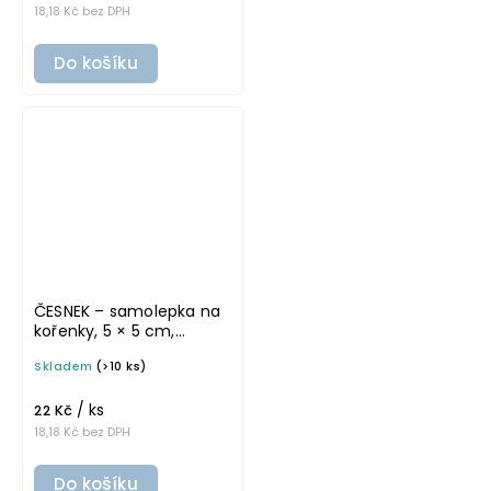
18,18 Kč bez DPH
Do košíku
ČESNEK – samolepka na
kořenky, 5 × 5 cm,
průhledná, tučné písmo
Skladem
(>10 ks)
/ ks
22 Kč
18,18 Kč bez DPH
Do košíku