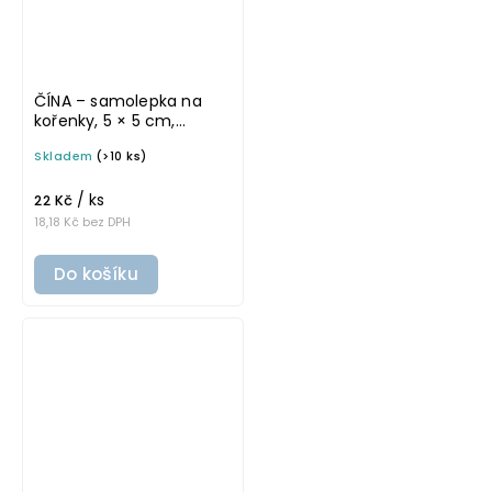
ČÍNA – samolepka na
kořenky, 5 × 5 cm,
průhledná, tučné písmo
Skladem
(>10 ks)
/ ks
22 Kč
18,18 Kč bez DPH
Do košíku