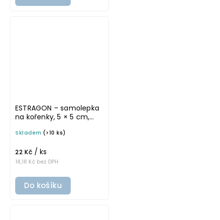
ESTRAGON – samolepka
na kořenky, 5 × 5 cm,
průhledná, tučné písmo
Skladem
(>10 ks)
/ ks
22 Kč
18,18 Kč bez DPH
Do košíku