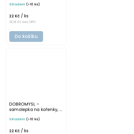
Skladem
(>10 ks)
/ ks
22 Kč
18,18 Kč bez DPH
Do košíku
DOBROMYSL –
samolepka na kořenky, 5
× 5 cm, průhledná,
Skladem
(>10 ks)
tučné písmo
/ ks
22 Kč