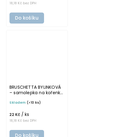
18,18 Kč bez DPH
Do košíku
BRUSCHETTA BYLINKOVÁ
– samolepka na kořenky,
5 × 5 cm, průhledná,
Skladem
(>10 ks)
tučné písmo
/ ks
22 Kč
18,18 Kč bez DPH
Do košíku