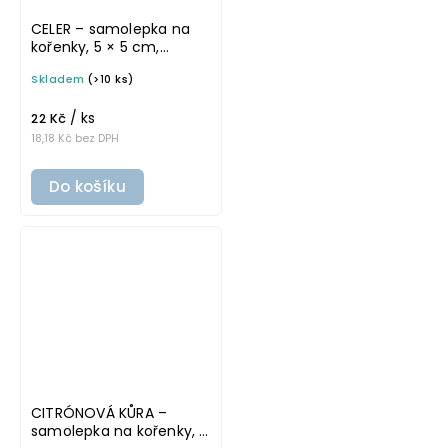
CELER – samolepka na
kořenky, 5 × 5 cm,
průhledná, tučné písmo
Skladem
(>10 ks)
/ ks
22 Kč
18,18 Kč bez DPH
Do košíku
CITRÓNOVÁ KŮRA –
samolepka na kořenky, 5