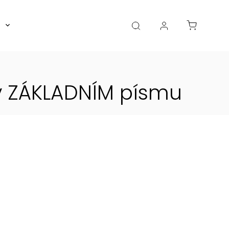
Boxy, dózy, kořenky, skleničky
Akce
Diá
v ZÁKLADNÍM písmu