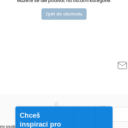
Můžete se ale podívat na ostatní kategorie.
Zpět do obchodu
Chceš
inspiraci pro
ny osobních údajů