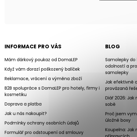
INFORMACE PRO VÁS
BLOG
Mám dárkový poukaz od DomaLEP
Samolepky do k
odolností a pr
Když vám dorazí poškozený balíček
samolepky
Reklamace, vrácení a výměna zboží
Jak efektivně o
B2B spolupráce s DomaLEP pro hotely, firmy i
provázaná řeše
kosmetiku
Diář 2026: Jak 
Doprava a platba
sobě
Jak u nás nakoupit?
Proč jsem vymě
úložné boxy
Podmínky ochrany osobních údajů
Koupelna: Jak 
Formulář pro odstoupení od smlouvy
přípravcích