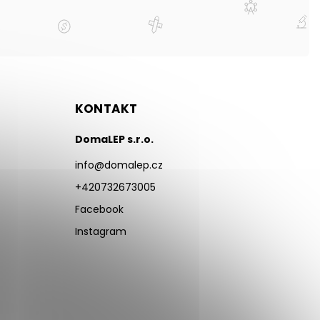
KONTAKT
DomaLEP s.r.o.
info
@
domalep.cz
+420732673005
Facebook
Instagram