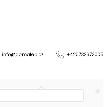
info
@
domalep.cz
+420732673005