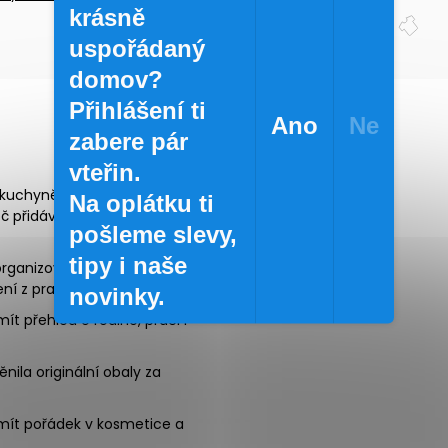
Přihlásit se
krásně
uspořádaný
domov?
Přihlášení ti
Ano
Ne
zabere pár
INSTAGRAM
vteřin.
uchyně a myčka: jak je to s
Na oplátku ti
oč přidáváme testovací
pošleme slevy,
tipy i naše
rganizovat koření a potraviny:
ní z praxe
novinky.
mít přehled o rodině, práci i
nila originální obaly za
mít pořádek v kosmetice a