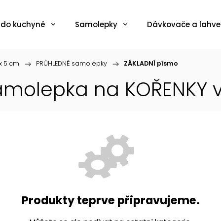
 do kuchyně
Samolepky
Dávkovače a lahve
x 5 cm
/
PRŮHLEDNÉ samolepky
/
ZÁKLADNÍ písmo
samolepka na KOŘENKY 
Produkty teprve připravujeme.