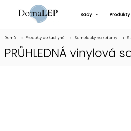
Sady
Produkty
Domů
/
Produkty do kuchyně
/
Samolepky na kořenky
/
5 
PRŮHLEDNÁ vinylová 