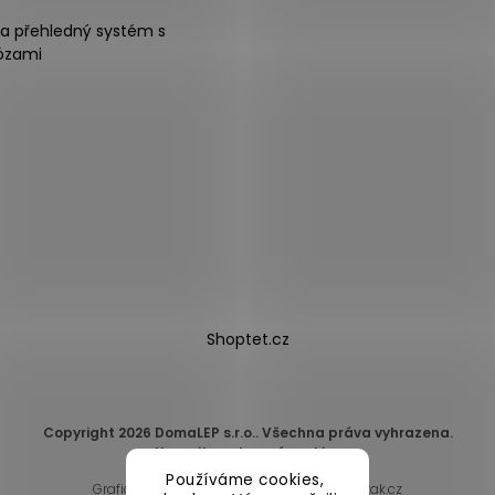
na přehledný systém s
ózami
Shoptet.cz
Copyright 2026
DomaLEP s.r.o.
. Všechna práva vyhrazena.
Upravit nastavení cookies
Používáme cookies,
Grafický návrh vytvořil a nakódoval
Shoptak.cz