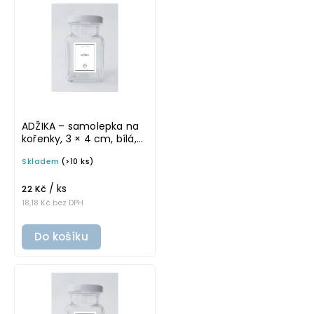
Nejprodávanější
ADŽIKA – samolepka na
kořenky, 3 × 4 cm, bílá,
základní písmo
Skladem
(>10 ks)
/ ks
22 Kč
18,18 Kč bez DPH
Do košíku