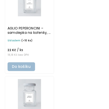
AGLIO PEPERONCINI –
samolepka na kořenky, 3
× 4 cm, bílá, základní
Skladem
(>10 ks)
písmo
/ ks
22 Kč
18,18 Kč bez DPH
Do košíku