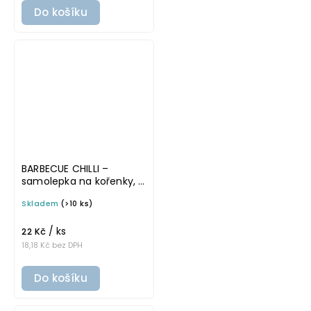
Do košíku
BARBECUE CHILLI –
samolepka na kořenky, 3
× 4 cm, bílá, základní
Skladem
(>10 ks)
písmo
/ ks
22 Kč
18,18 Kč bez DPH
Do košíku