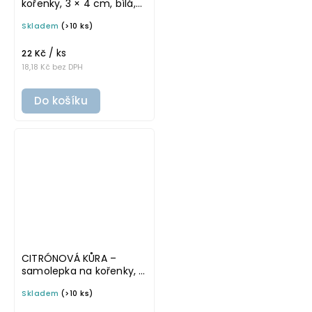
kořenky, 3 × 4 cm, bílá,
základní písmo
Skladem
(>10 ks)
/ ks
22 Kč
18,18 Kč bez DPH
Do košíku
CITRÓNOVÁ KŮRA –
samolepka na kořenky, 3
× 4 cm, bílá, základní
Skladem
(>10 ks)
písmo