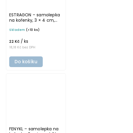
ESTRAGON – samolepka
na kořenky, 3 × 4 cm,
bílá, základní písmo
Skladem
(>10 ks)
/ ks
22 Kč
18,18 Kč bez DPH
Do košíku
FENYKL – samolepka na