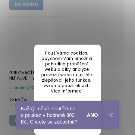
Do košíku
Používáme cookies,
abychom Vám umožnili
pohodlné prohlížení
webu a díky analýze
GRILOVACÍ KOŘENÍ
provozu webu neustále
NEPÁLIVÉ – samolepka na
zlepšovali jeho funkce,
kořenky, 3 × 4 cm, bílá,
výkon a použitelnost.
Skladem
(>10 ks)
základní písmo
Více informací
/ ks
22 Kč
Nastavení
18,18 Kč bez DPH
Každý měsíc soutěžíme
o poukaz v hodnotě 300
ANO
NE
Do košíku
Souhlasím
Kč. Chcete se zúčastnit?