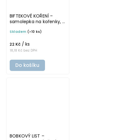
BIFTEKOVÉ KOŘENÍ –
samolepka na kořenky, 3
× 4 cm, bílá, základní
Skladem
(>10 ks)
písmo
/ ks
22 Kč
18,18 Kč bez DPH
Do košíku
BOBKOVÝ LIST –