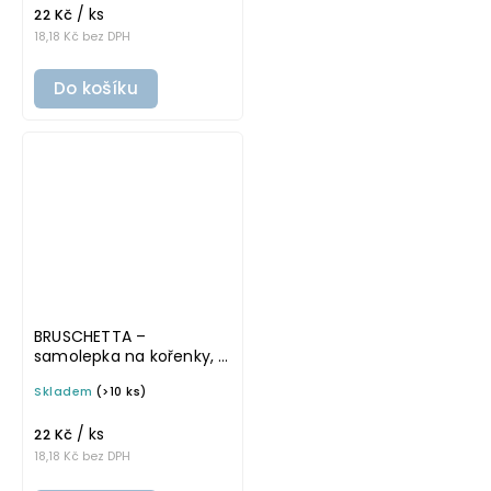
/ ks
22 Kč
18,18 Kč bez DPH
Do košíku
BRUSCHETTA –
samolepka na kořenky, 3
× 4 cm, bílá, základní
Skladem
(>10 ks)
písmo
/ ks
22 Kč
18,18 Kč bez DPH