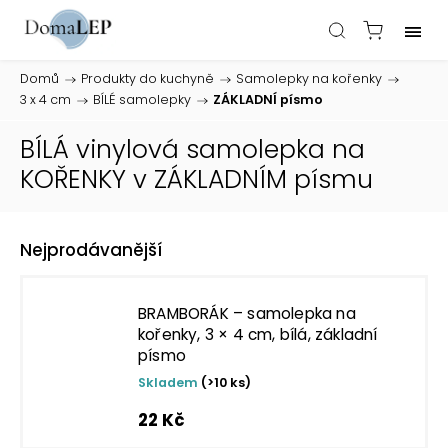
Domů
/
Produkty do kuchyně
/
Samolepky na kořenky
/
3 x 4 cm
/
BÍLÉ samolepky
/
ZÁKLADNÍ písmo
BÍLÁ vinylová samolepka na
KOŘENKY v ZÁKLADNÍM písmu
Nejprodávanější
BRAMBORÁK – samolepka na
kořenky, 3 × 4 cm, bílá, základní
písmo
Skladem
(>10 ks)
22 Kč