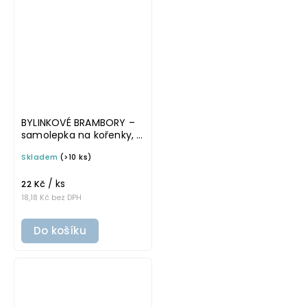
BYLINKOVÉ BRAMBORY –
samolepka na kořenky, 3
× 4 cm, bílá, základní
Skladem
(>10 ks)
písmo
/ ks
22 Kč
18,18 Kč bez DPH
Do košíku