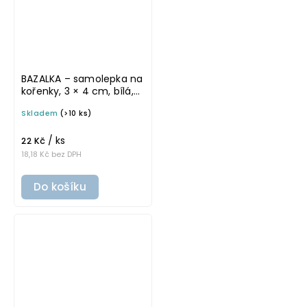
BAZALKA – samolepka na
kořenky, 3 × 4 cm, bílá,
základní písmo
Skladem
(>10 ks)
/ ks
22 Kč
18,18 Kč bez DPH
Do košíku