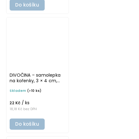
Do košíku
DIVOČINA – samolepka
na kořenky, 3 × 4 cm,
bílá, základní písmo
Skladem
(>10 ks)
/ ks
22 Kč
18,18 Kč bez DPH
Do košíku