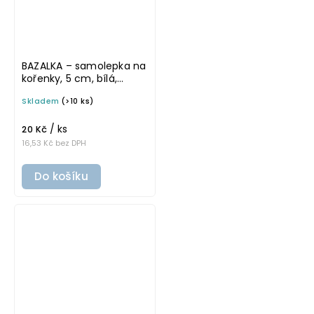
BAZALKA – samolepka na
kořenky, 5 cm, bílá,
tučné písmo
Skladem
(>10 ks)
/ ks
20 Kč
16,53 Kč bez DPH
Do košíku