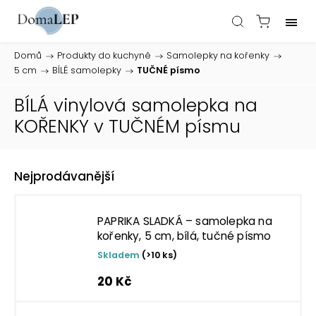
Domů
/
Produkty do kuchyně
/
Samolepky na kořenky
/
5 cm
/
BÍLÉ samolepky
/
TUČNÉ písmo
BÍLÁ vinylová samolepka na
KOŘENKY v TUČNÉM písmu
Nejprodávanější
PAPRIKA SLADKÁ – samolepka na
kořenky, 5 cm, bílá, tučné písmo
Skladem
(>10 ks)
20 Kč