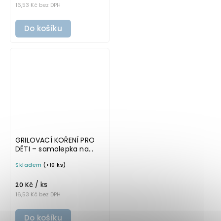
16,53 Kč bez DPH
Do košíku
GRILOVACÍ KOŘENÍ PRO
DĚTI – samolepka na
kořenky, 5 cm, bílá,
Skladem
(>10 ks)
tučné písmo
/ ks
20 Kč
16,53 Kč bez DPH
Do košíku