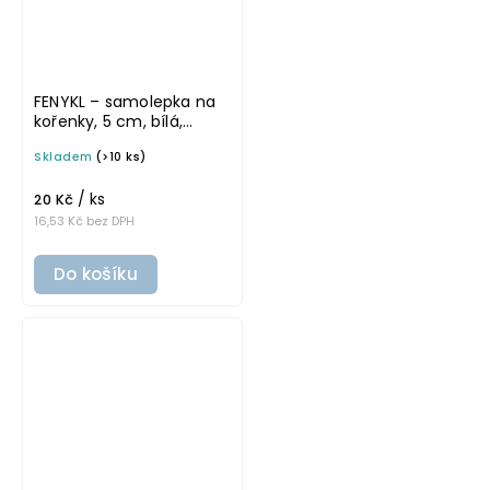
FENYKL – samolepka na
kořenky, 5 cm, bílá,
tučné písmo
Skladem
(>10 ks)
/ ks
20 Kč
16,53 Kč bez DPH
Do košíku