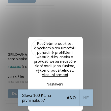
Používáme cookies,
abychom Vám umožnili
pohodlné prohlížení
GRILOVANÁ ZELENINA –
webu a díky analýze
samolepka na kořenky, 5
provozu webu neustále
cm, bílá, tučné písmo
zlepšovali jeho funkce,
Skladem
(>10 ks)
výkon a použitelnost.
Více informací
/ ks
20 Kč
16,53 Kč bez DPH
Nastavení
Do košíku
Sleva 100 Kč na
ANO
NE
Souhlasím
první nákup?