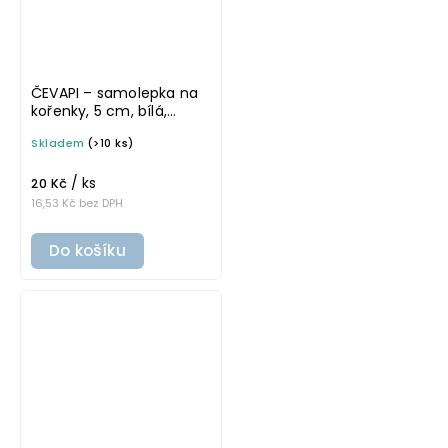
ČEVAPI – samolepka na
kořenky, 5 cm, bílá,
tučné písmo
Skladem
(>10 ks)
/ ks
20 Kč
16,53 Kč bez DPH
Do košíku