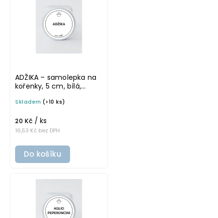
Nejprodávanější
ADŽIKA – samolepka na
kořenky, 5 cm, bílá,
tučné písmo
Skladem
(>10 ks)
/ ks
20 Kč
16,53 Kč bez DPH
Do košíku