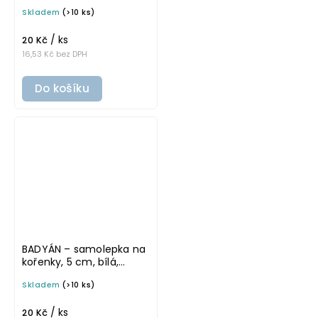
tučné písmo
Skladem
(>10 ks)
/ ks
20 Kč
16,53 Kč bez DPH
Do košíku
BADYÁN – samolepka na
kořenky, 5 cm, bílá,
tučné písmo
Skladem
(>10 ks)
/ ks
20 Kč