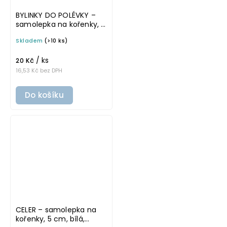
BYLINKY DO POLÉVKY –
samolepka na kořenky, 5
cm, bílá, tučné písmo
Skladem
(>10 ks)
/ ks
20 Kč
16,53 Kč bez DPH
Do košíku
CELER – samolepka na
kořenky, 5 cm, bílá,