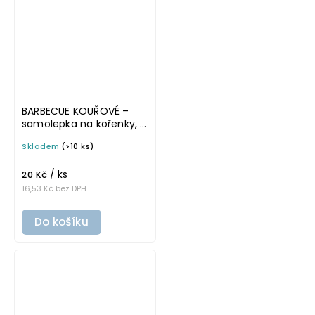
BARBECUE KOUŘOVÉ –
samolepka na kořenky, 5
cm, bílá, tučné písmo
Skladem
(>10 ks)
/ ks
20 Kč
16,53 Kč bez DPH
Do košíku