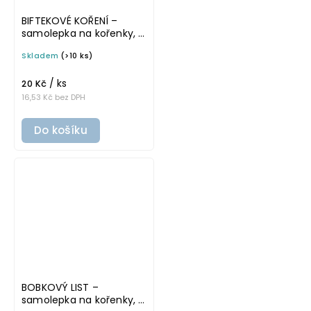
BIFTEKOVÉ KOŘENÍ –
samolepka na kořenky, 5
cm, bílá, tučné písmo
Skladem
(>10 ks)
/ ks
20 Kč
16,53 Kč bez DPH
Do košíku
BOBKOVÝ LIST –
samolepka na kořenky, 5