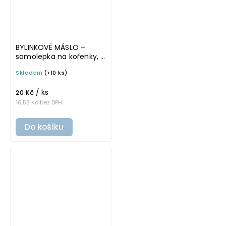
BYLINKOVÉ MÁSLO –
samolepka na kořenky, 5
cm, bílá, tučné písmo
Skladem
(>10 ks)
/ ks
20 Kč
16,53 Kč bez DPH
Do košíku