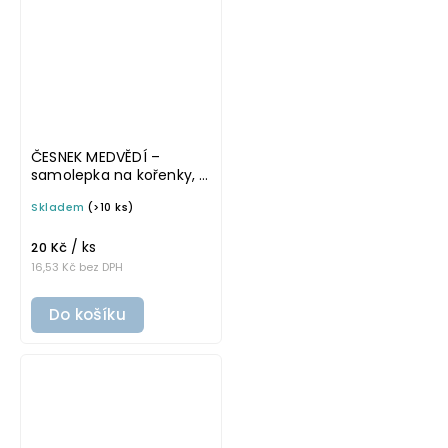
ČESNEK MEDVĚDÍ –
samolepka na kořenky, 5
cm, bílá, tučné písmo
Skladem
(>10 ks)
/ ks
20 Kč
16,53 Kč bez DPH
Do košíku