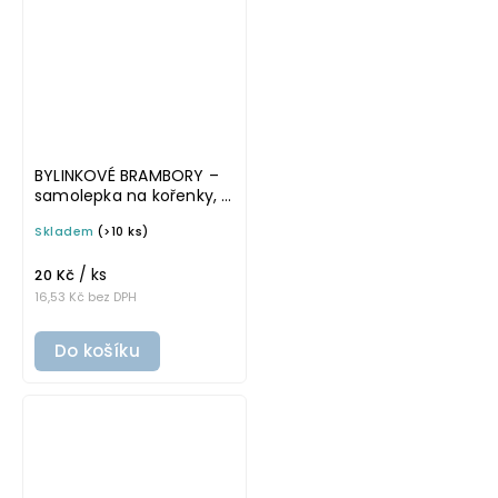
BYLINKOVÉ BRAMBORY –
samolepka na kořenky, 5
cm, bílá, tučné písmo
Skladem
(>10 ks)
/ ks
20 Kč
16,53 Kč bez DPH
Do košíku