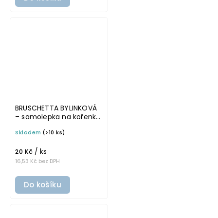
BRUSCHETTA BYLINKOVÁ
– samolepka na kořenky,
5 cm, bílá, tučné písmo
Skladem
(>10 ks)
/ ks
20 Kč
16,53 Kč bez DPH
Do košíku