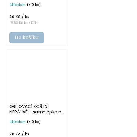
cm, bílá, tučné písmo
Skladem
(>10 ks)
/ ks
20 Kč
16,53 Kč bez DPH
Do košíku
GRILOVACÍ KOŘENÍ
NEPÁLIVÉ – samolepka na
kořenky, 5 cm, bílá,
Skladem
(>10 ks)
tučné písmo
/ ks
20 Kč