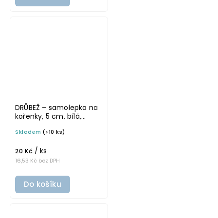
DRŮBEŽ – samolepka na
kořenky, 5 cm, bílá,
tučné písmo
Skladem
(>10 ks)
/ ks
20 Kč
16,53 Kč bez DPH
Do košíku