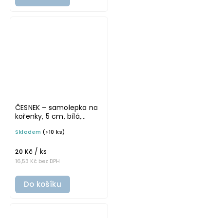
ČESNEK – samolepka na
kořenky, 5 cm, bílá,
tučné písmo
Skladem
(>10 ks)
/ ks
20 Kč
16,53 Kč bez DPH
Do košíku