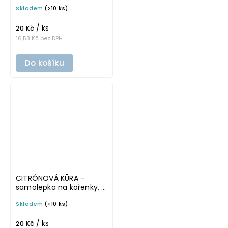
tučné písmo
Skladem
(>10 ks)
/ ks
20 Kč
16,53 Kč bez DPH
Do košíku
CITRÓNOVÁ KŮRA –
samolepka na kořenky, 5
cm, bílá, tučné písmo
Skladem
(>10 ks)
/ ks
20 Kč