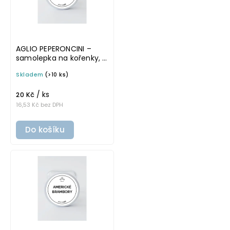
AGLIO PEPERONCINI –
samolepka na kořenky, 5
cm, bílá, tučné písmo
Skladem
(>10 ks)
/ ks
20 Kč
16,53 Kč bez DPH
Do košíku