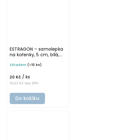
ESTRAGON – samolepka
na kořenky, 5 cm, bílá,
tučné písmo
Skladem
(>10 ks)
/ ks
20 Kč
16,53 Kč bez DPH
Do košíku