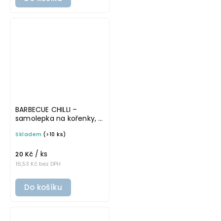
BARBECUE CHILLI –
samolepka na kořenky, 5
cm, bílá, tučné písmo
Skladem
(>10 ks)
/ ks
20 Kč
16,53 Kč bez DPH
Do košíku