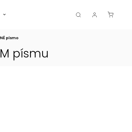
Boxy, dózy, kořenky, skleničky
Akce
Diá
NÉ písmo
ÉM písmu