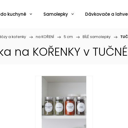
 do kuchyně
Samolepky
Dávkovače a lahve
ózy a kořenky
/
na KOŘENÍ
/
5 cm
/
BÍLÉ samolepky
/
TUČ
pka na KOŘENKY v TUČN