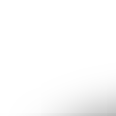
ČESNEK – samolepka na kořenky,
ČESNEK M
5 cm, bílá, tučné písmo
kořenky, 
Skladem
(>10 ks)
Skladem
20 Kč
20 Kč
/ ks
/ k
16,53 Kč bez DPH
16,53 Kč bez