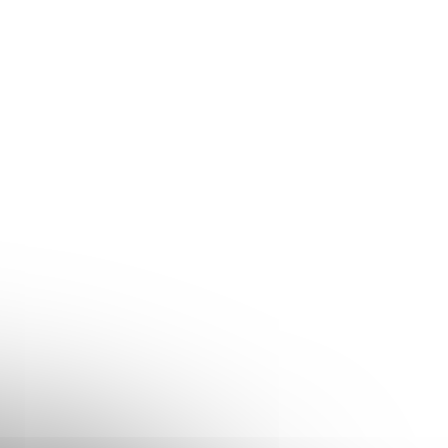
kořenky,
ČÍNA – samolepka na kořenky, 5
cm, bílá, tučné písmo
Skladem
(>10 ks)
20 Kč
/ ks
16,53 Kč bez DPH