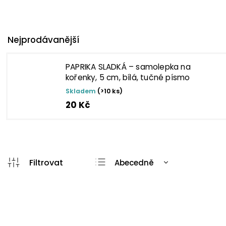
Nejprodávanější
PAPRIKA SLADKÁ – samolepka na
kořenky, 5 cm, bílá, tučné písmo
Skladem
(>10 ks)
20 Kč
Abecedně
Nejlevnější
Nejdražší
Nejprodávanější