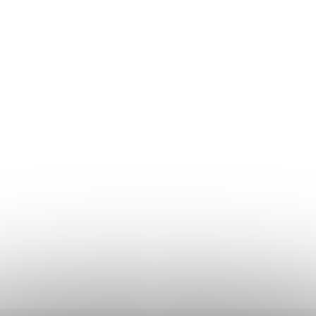
EDVĚDÍ – samolepka na
ČEVAPI – samolepka na 
5 cm, bílá, tučné písmo
5 cm, bílá, tučné písmo
(>10 ks)
Skladem
(>10 ks)
20 Kč
s
/ ks
 DPH
16,53 Kč bez DPH