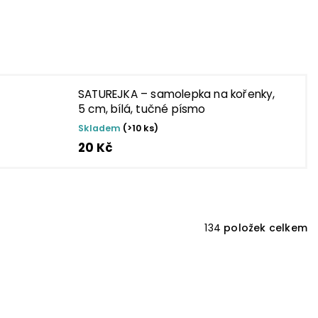
SATUREJKA – samolepka na kořenky,
5 cm, bílá, tučné písmo
Skladem
(>10 ks)
20 Kč
134
položek celkem