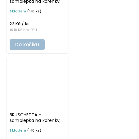
samolepka na kořenky, 5
cm, průhledná, základní
Skladem
(>10 ks)
písmo
/ ks
22 Kč
18,18 Kč bez DPH
Do košíku
BRUSCHETTA –
samolepka na kořenky, 5
cm, průhledná, základní
Skladem
(>10 ks)
písmo