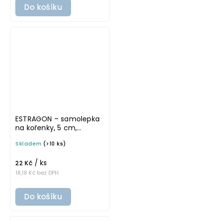
Do košíku
ESTRAGON – samolepka
na kořenky, 5 cm,
průhledná, základní
Skladem
(>10 ks)
písmo
/ ks
22 Kč
18,18 Kč bez DPH
Do košíku