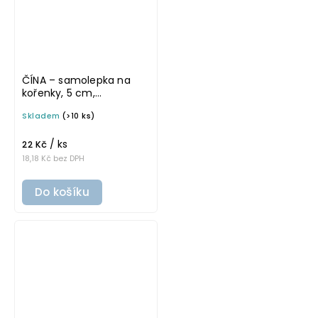
ČÍNA – samolepka na
kořenky, 5 cm,
průhledná, základní
Skladem
(>10 ks)
písmo
/ ks
22 Kč
18,18 Kč bez DPH
Do košíku