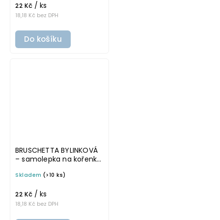
/ ks
22 Kč
18,18 Kč bez DPH
Do košíku
BRUSCHETTA BYLINKOVÁ
– samolepka na kořenky,
5 cm, průhledná,
Skladem
(>10 ks)
základní písmo
/ ks
22 Kč
18,18 Kč bez DPH