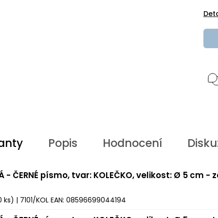
Det
anty
Popis
Hodnocení
Disku
Á - ČERNÉ písmo, tvar: KOLEČKO, velikost: Ø 5 cm - 
0 ks)
| 7101/KOL
EAN:
08596699044194