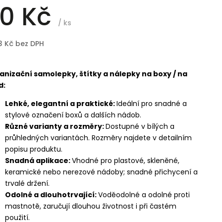
0 Kč
/ ks
3 Kč bez DPH
anizační samolepky, štítky a nálepky na boxy / na
d:
Lehké, elegantní a praktické:
Ideální pro snadné a
stylové označení boxů a dalších nádob.
Různé varianty a rozměry:
Dostupné v bílých a
průhledných variantách. Rozměry najdete v detailním
popisu produktu.
Snadná aplikace:
Vhodné pro plastové, skleněné,
keramické nebo nerezové nádoby; snadné přichycení a
trvalé držení.
Odolné a dlouhotrvající:
Voděodolné a odolné proti
mastnotě, zaručují dlouhou životnost i při častém
použití.