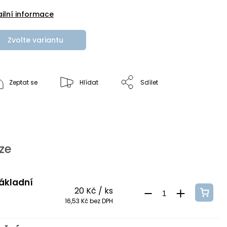
ailní informace
Zvolte variantu
Zeptat se
Hlídat
Sdílet
ze
základní
20 Kč
/ ks
16,53 Kč bez DPH