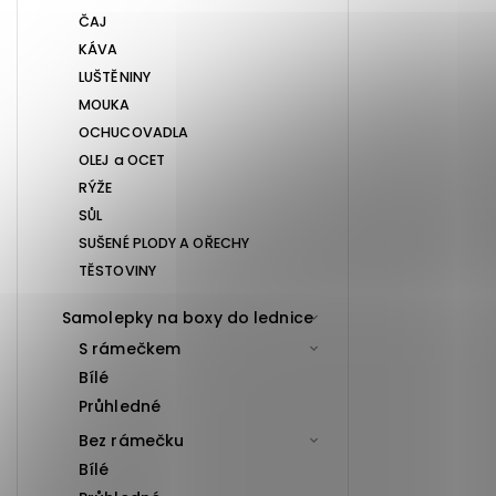
ČAJ
KÁVA
LUŠTĚNINY
MOUKA
OCHUCOVADLA
OLEJ a OCET
RÝŽE
SŮL
SUŠENÉ PLODY A OŘECHY
TĚSTOVINY
Samolepky na boxy do lednice
S rámečkem
Bílé
Průhledné
Bez rámečku
Bílé