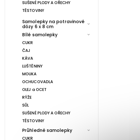
SUŠENÉ PLODY A OŘECHY
TĚSTOVINY
Samolepky na potravinové
dózy 6 x 8 cm
Bílé samolepky
CUKR
ČAJ
KÁVA
LUŠTĚNINY
MOUKA
OCHUCOVADLA
OLEJ a OCET
RÝŽE
SŮL
SUŠENÉ PLODY A OŘECHY
TĚSTOVINY
Průhledné samolepky
CUKR