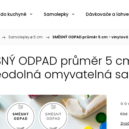
 do kuchyně
Samolepky
Dávkovače a lahve
/
Samolepky ⌀ 5 cm
/
SMĚSNÝ ODPAD průměr 5 cm - vinylová
NÝ ODPAD průměr 5 cm
odolná omyvatelná sa
Kód:
Znač