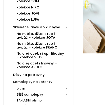
kolekce TOM
kolekce NIKO
kolekce JOVI
kolekce LUPA
Skleněné láhve do kuchyně
Na mléko, džus, sirup i
aviváž – kolekce JOTA
Na mléko, džus, sirup i
aviváž – kolekce FRANC
Na olej, ocet, sirup i lihoviny
– kolekce VILO
Na olej, ocet i lihoviny –
kolekce APOLO
Dózy na potraviny
Samolepky na kořenky
5 cm
BÍLÉ samolepky
ZÁKLADNÍ písmo