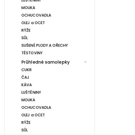
LUŠTĚNINY
MOUKA
OCHUCOVADLA
OLEJ a OCET
RÝŽE
SŮL
SUŠENÉ PLODY A OŘECHY
TĚSTOVINY
Průhledné samolepky
CUKR
ČAJ
KÁVA
LUŠTĚNINY
MOUKA
OCHUCOVADLA
OLEJ a OCET
RÝŽE
SŮL