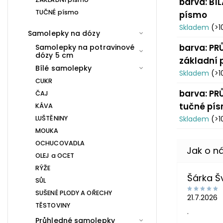
barva: BÍL
TUČNÉ písmo
písmo
Skladem
(>1
Samolepky na dózy
barva: PR
Samolepky na potravinové
dózy 5 cm
základní
Bílé samolepky
Skladem
(>1
CUKR
barva: PR
ČAJ
tučné pí
KÁVA
LUŠTĚNINY
Skladem
(>1
MOUKA
OCHUCOVADLA
OLEJ a OCET
RÝŽE
Šárka 
SŮL
SUŠENÉ PLODY A OŘECHY
21.7.2026
TĚSTOVINY
.
Průhledné samolepky