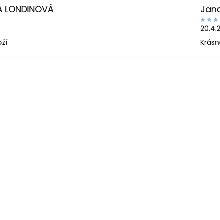
A LONDINOVÁ
Jan
20.4.
oží
Krásn