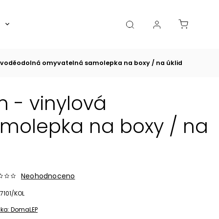
Boxy, dózy, kořenky, skleničky
Akce
Diá
 voděodolná omyvatelná samolepka na boxy / na úklid
 - vinylová
molepka na boxy / na
Neohodnoceno
7101/KOL
ka:
DomaLEP