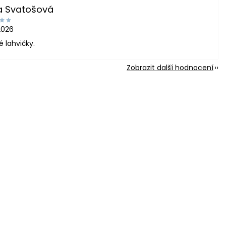
a Svatošová
2026
é lahvičky.
Zobrazit další hodnocení