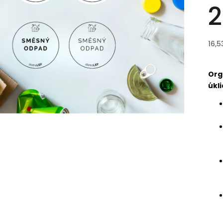
2
16,5
Org
úkli