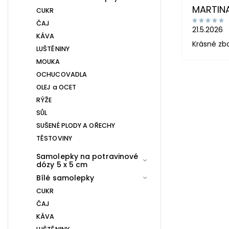
MARTIN
CUKR
ČAJ
21.5.2026
KÁVA
Krásné zb
LUŠTĚNINY
MOUKA
OCHUCOVADLA
OLEJ a OCET
RÝŽE
SŮL
SUŠENÉ PLODY A OŘECHY
TĚSTOVINY
Samolepky na potravinové
dózy 5 x 5 cm
Bílé samolepky
CUKR
ČAJ
KÁVA