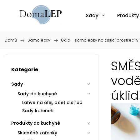
Sady
Produkty
Domů
/
Samolepky
/
Úklid – samolepky na čisticí prostředky
SMĚS
Kategorie
vodě
Sady
úklid
Sady do kuchyně
Lahve na olej, ocet a sirup
Sady kořenek
Produkty do kuchyně
Skleněné kořenky