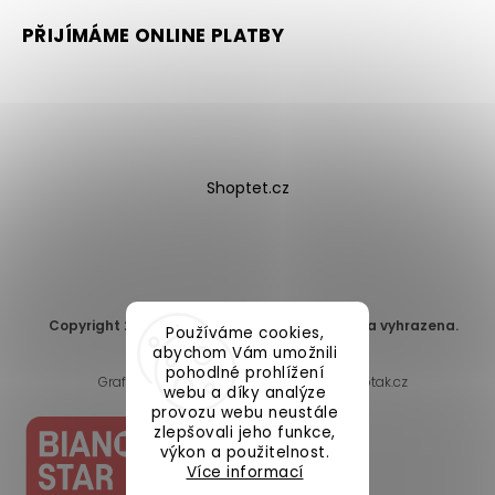
PŘIJÍMÁME ONLINE PLATBY
Shoptet.cz
Copyright 2026
DomaLEP s.r.o.
. Všechna práva vyhrazena.
Používáme cookies,
Upravit nastavení cookies
abychom Vám umožnili
pohodlné prohlížení
Grafický návrh vytvořil a nakódoval
Shoptak.cz
webu a díky analýze
provozu webu neustále
zlepšovali jeho funkce,
výkon a použitelnost.
Více informací