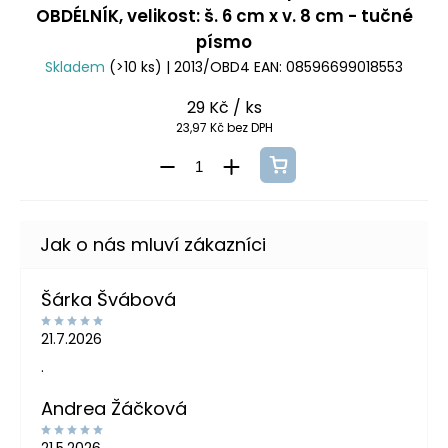
OBDÉLNÍK, velikost: š. 6 cm x v. 8 cm - tučné
písmo
Skladem
(>10 ks)
| 2013/OBD4
EAN:
08596699018553
29 Kč
/ ks
23,97 Kč bez DPH
Šárka Švábová
21.7.2026
.
Andrea Žáčková
21.5.2026