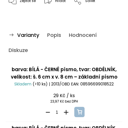
Zeptat se
Hlídat
Sdílet
Varianty
Popis
Hodnocení
Diskuze
barva: BÍLÁ - ČERNÉ písmo, tvar: OBDÉLNÍK,
velikost: š. 6 cm x v. 8 cm – základní písmo
Skladem
(>10 ks)
| 2013/OBD
EAN:
08596699018522
29 Kč
/ ks
23,97 Kč bez DPH