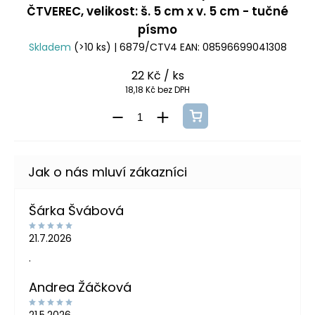
ČTVEREC, velikost: š. 5 cm x v. 5 cm - tučné
písmo
Skladem
(>10 ks)
| 6879/CTV4
EAN:
08596699041308
22 Kč
/ ks
18,18 Kč bez DPH
Šárka Švábová
21.7.2026
.
Andrea Žáčková
21.5.2026