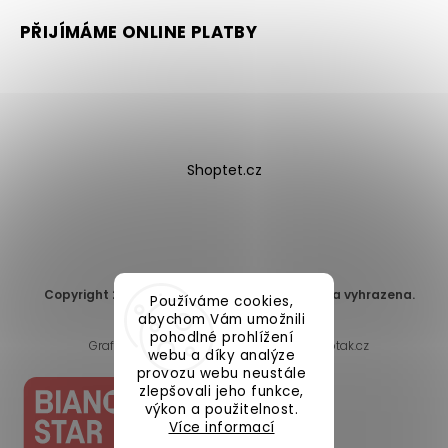
PŘIJÍMÁME ONLINE PLATBY
Shoptet.cz
Copyright 2026
DomaLEP s.r.o.
. Všechna práva vyhrazena.
Používáme cookies,
Upravit nastavení cookies
abychom Vám umožnili
pohodlné prohlížení
Grafický návrh vytvořil a nakódoval
Shoptak.cz
webu a díky analýze
provozu webu neustále
zlepšovali jeho funkce,
výkon a použitelnost.
Více informací