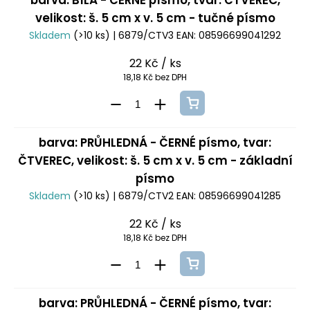
barva: BÍLÁ - ČERNÉ písmo, tvar: ČTVEREC,
velikost: š. 5 cm x v. 5 cm - tučné písmo
Skladem
(>10 ks)
| 6879/CTV3
EAN:
08596699041292
22 Kč
/ ks
18,18 Kč bez DPH
barva: PRŮHLEDNÁ - ČERNÉ písmo, tvar:
ČTVEREC, velikost: š. 5 cm x v. 5 cm - základní
písmo
Skladem
(>10 ks)
| 6879/CTV2
EAN:
08596699041285
22 Kč
/ ks
18,18 Kč bez DPH
barva: PRŮHLEDNÁ - ČERNÉ písmo, tvar: