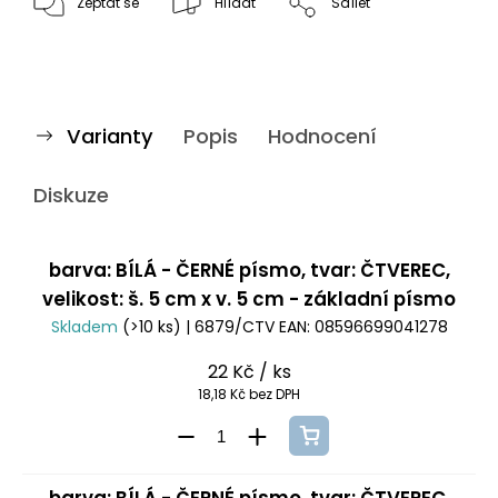
Zeptat se
Hlídat
Sdílet
Varianty
Popis
Hodnocení
Diskuze
barva: BÍLÁ - ČERNÉ písmo, tvar: ČTVEREC,
velikost: š. 5 cm x v. 5 cm - základní písmo
Skladem
(>10 ks)
| 6879/CTV
EAN:
08596699041278
22 Kč
/ ks
18,18 Kč bez DPH