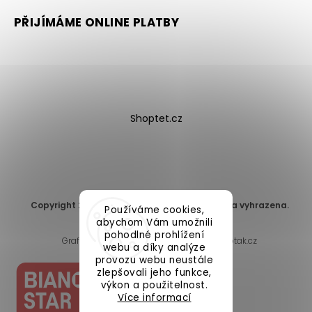
PŘIJÍMÁME ONLINE PLATBY
Shoptet.cz
Copyright 2026
DomaLEP s.r.o.
. Všechna práva vyhrazena.
Používáme cookies,
Upravit nastavení cookies
abychom Vám umožnili
pohodlné prohlížení
Grafický návrh vytvořil a nakódoval
Shoptak.cz
webu a díky analýze
provozu webu neustále
zlepšovali jeho funkce,
výkon a použitelnost.
Více informací