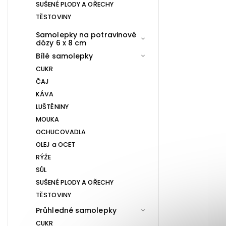
SUŠENÉ PLODY A OŘECHY
TĚSTOVINY
Samolepky na potravinové
dózy 6 x 8 cm
Bílé samolepky
CUKR
ČAJ
KÁVA
LUŠTĚNINY
MOUKA
OCHUCOVADLA
OLEJ a OCET
RÝŽE
SŮL
SUŠENÉ PLODY A OŘECHY
TĚSTOVINY
Průhledné samolepky
CUKR