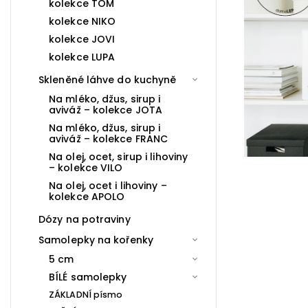
kolekce TOM
kolekce NIKO
kolekce JOVI
kolekce LUPA
Skleněné láhve do kuchyně
Na mléko, džus, sirup i
aviváž – kolekce JOTA
Na mléko, džus, sirup i
aviváž – kolekce FRANC
Na olej, ocet, sirup i lihoviny
– kolekce VILO
Na olej, ocet i lihoviny –
kolekce APOLO
Dózy na potraviny
Samolepky na kořenky
5 cm
BÍLÉ samolepky
ZÁKLADNÍ písmo