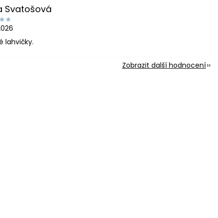
a Svatošová
2026
é lahvičky.
Zobrazit další hodnocení