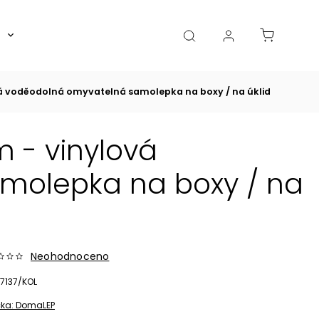
Boxy, dózy, kořenky, skleničky
Akce
Diá
á voděodolná omyvatelná samolepka na boxy / na úklid
 - vinylová
molepka na boxy / na
Neohodnoceno
7137/KOL
ka:
DomaLEP