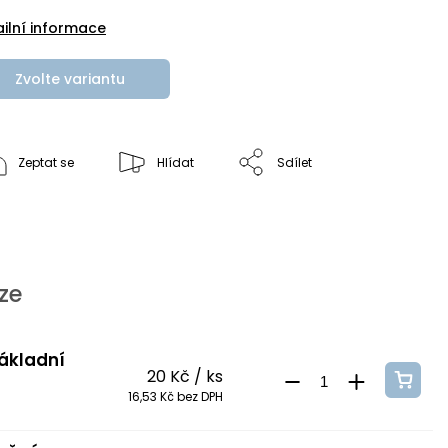
ailní informace
Zvolte variantu
Zeptat se
Hlídat
Sdílet
ze
základní
20 Kč
/ ks
16,53 Kč bez DPH