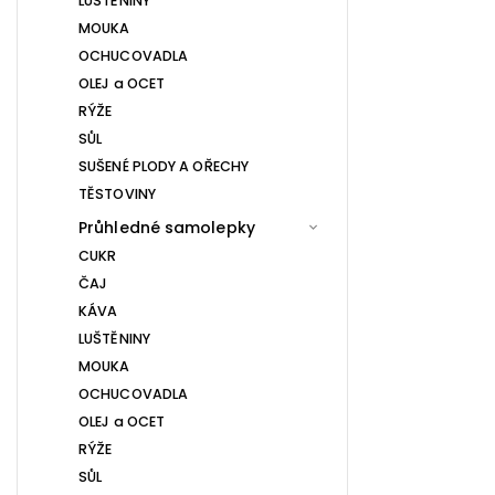
LUŠTĚNINY
MOUKA
OCHUCOVADLA
OLEJ a OCET
RÝŽE
SŮL
SUŠENÉ PLODY A OŘECHY
TĚSTOVINY
Průhledné samolepky
CUKR
ČAJ
KÁVA
LUŠTĚNINY
MOUKA
OCHUCOVADLA
OLEJ a OCET
RÝŽE
SŮL