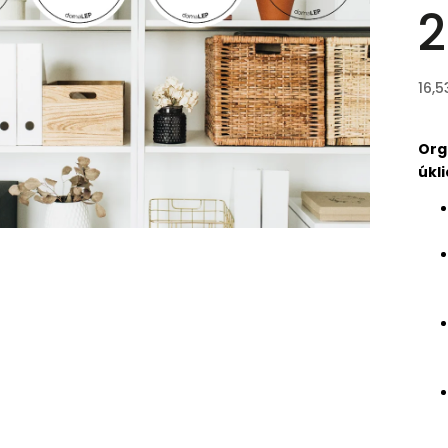
2
16,5
Org
úkli