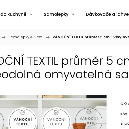
 do kuchyně
Samolepky
Dávkovače a lahve
/
Samolepky ⌀ 5 cm
/
VÁNOČNÍ TEXTIL průměr 5 cm - vinylov
ČNÍ TEXTIL průměr 5 cm
odolná omyvatelná sa
Kód:
Znač