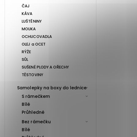
ČAJ
KÁVA
LUŠTĚNINY
MOUKA
OCHUCOVADLA
OLEJ a OCET
RÝŽE
SŮL
SUŠENÉ PLODY A OŘECHY
TĚSTOVINY
Samolepky na boxy do lednice
S rámečkem
Bílé
Průhledné
Bez rámečku
Bílé