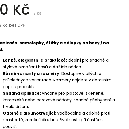
0 Kč
/ ks
3 Kč bez DPH
anizační samolepky, štítky a nálepky na boxy / na
d:
Lehké, elegantní a praktické:
Ideální pro snadné a
stylové označení boxů a dalších nádob.
Různé varianty a rozměry:
Dostupné v bílých a
průhledných variantách. Rozměry najdete v detailním
popisu produktu.
Snadná aplikace:
Vhodné pro plastové, skleněné,
keramické nebo nerezové nádoby; snadné přichycení a
trvalé držení.
Odolné a dlouhotrvající:
Voděodolné a odolné proti
mastnotě, zaručují dlouhou životnost i při častém
použití.