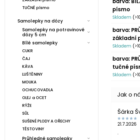
barva: BÍL
TUČNÉ písmo
písmo
Skladem
(>1
Samolepky na dózy
barva: PR
Samolepky na potravinové
dózy 5 cm
základní
Bílé samolepky
Skladem
(>1
CUKR
barva: PR
ČAJ
tučné pí
KÁVA
LUŠTĚNINY
Skladem
(>1
MOUKA
OCHUCOVADLA
OLEJ a OCET
RÝŽE
Šárka 
SŮL
SUŠENÉ PLODY A OŘECHY
21.7.2026
TĚSTOVINY
.
Průhledné samolepky