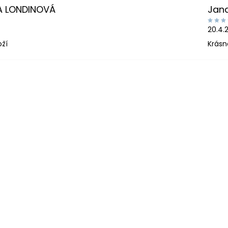
A LONDINOVÁ
Jan
20.4.
oží
Krásn