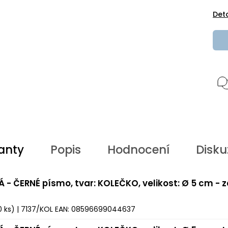
Det
anty
Popis
Hodnocení
Disku
Á - ČERNÉ písmo, tvar: KOLEČKO, velikost: Ø 5 cm - 
0 ks)
| 7137/KOL
EAN:
08596699044637