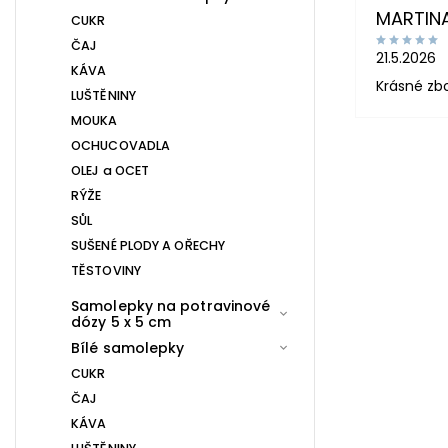
MARTIN
CUKR
ČAJ
21.5.2026
KÁVA
Krásné zb
LUŠTĚNINY
MOUKA
OCHUCOVADLA
OLEJ a OCET
RÝŽE
SŮL
SUŠENÉ PLODY A OŘECHY
TĚSTOVINY
Samolepky na potravinové
dózy 5 x 5 cm
Bílé samolepky
CUKR
ČAJ
KÁVA