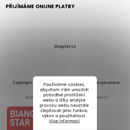
PŘIJÍMÁME ONLINE PLATBY
Shoptet.cz
Copyright 2026
DomaLEP s.r.o.
. Všechna práva vyhrazena.
Používáme cookies,
Upravit nastavení cookies
abychom Vám umožnili
pohodlné prohlížení
Grafický návrh vytvořil a nakódoval
Shoptak.cz
webu a díky analýze
provozu webu neustále
zlepšovali jeho funkce,
výkon a použitelnost.
Více informací