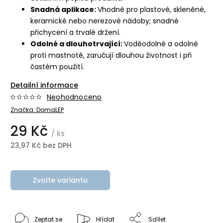
Snadná aplikace:
Vhodné pro plastové, skleněné,
keramické nebo nerezové nádoby; snadné
přichycení a trvalé držení.
Odolné a dlouhotrvající:
Voděodolné a odolné
proti mastnotě, zaručují dlouhou životnost i při
častém použití.
Detailní informace
Neohodnoceno
Značka:
DomaLEP
29 Kč
/ ks
23,97 Kč bez DPH
Zvolte variantu
Zeptat se
Hlídat
Sdílet