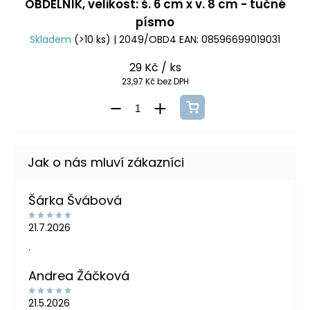
OBDÉLNÍK, velikost: š. 6 cm x v. 8 cm - tučné
písmo
Skladem
(>10 ks)
| 2049/OBD4
EAN:
08596699019031
29 Kč
/ ks
23,97 Kč bez DPH
Šárka Švábová
21.7.2026
.
Andrea Žáčková
21.5.2026