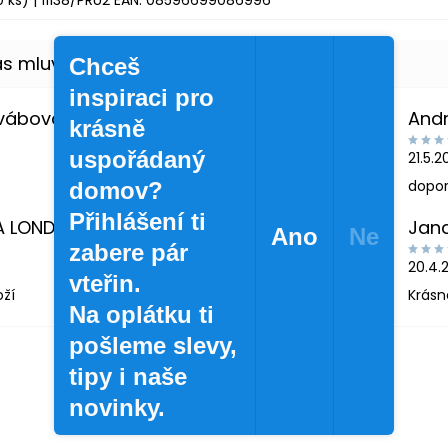
0 ks)
| 11138/PRU2
EAN:
08596699086996
Chceš
inspiraci pro
Švábová
And
krásně
uspořádaný
21.5.
dopor
domov?
Přihlášení ti
A LONDINOVÁ
Jan
Ano
Ne
zabere pár
20.4.
vteřin.
oží
Krásn
Na oplátku ti
pošleme slevy,
tipy i naše
novinky.