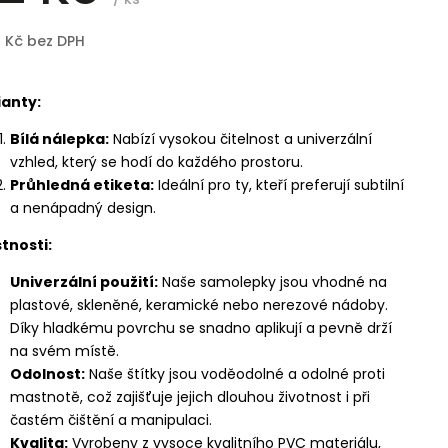
8 Kč bez DPH
ianty:
Bílá nálepka:
Nabízí vysokou čitelnost a univerzální
vzhled, který se hodí do každého prostoru.
Průhledná etiketa:
Ideální pro ty, kteří preferují subtilní
a nenápadný design.
tnosti:
Univerzální použití:
Naše samolepky jsou vhodné na
plastové, skleněné, keramické nebo nerezové nádoby.
Díky hladkému povrchu se snadno aplikují a pevně drží
na svém místě.
Odolnost:
Naše štítky jsou voděodolné a odolné proti
mastnotě, což zajišťuje jejich dlouhou životnost i při
častém čištění a manipulaci.
Kvalita:
Vyrobeny z vysoce kvalitního PVC materiálu,