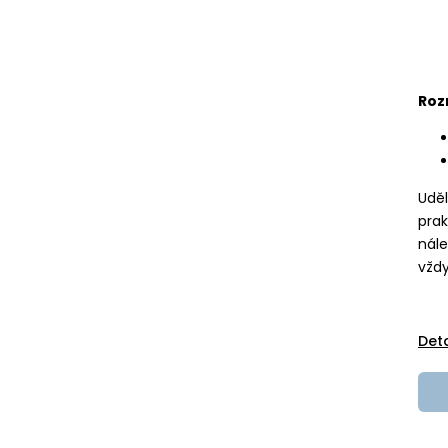
Roz
Uděl
prak
nále
vždy
Det