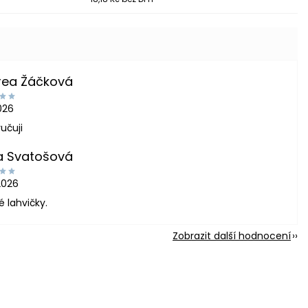
rea Žáčková
2026
učuji
a Svatošová
2026
é lahvičky.
Zobrazit další hodnocení