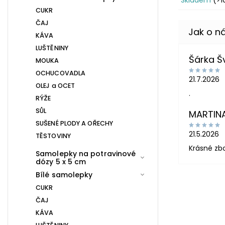
Skladem
(>1
CUKR
ČAJ
KÁVA
LUŠTĚNINY
Šárka 
MOUKA
OCHUCOVADLA
21.7.2026
OLEJ a OCET
.
RÝŽE
SŮL
MARTIN
SUŠENÉ PLODY A OŘECHY
21.5.2026
TĚSTOVINY
Krásné zb
Samolepky na potravinové
dózy 5 x 5 cm
Bílé samolepky
CUKR
ČAJ
KÁVA