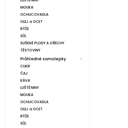
LUŠTĚNINY
MOUKA
OCHUCOVADLA
OLEJ a OCET
RÝŽE
SŮL
SUŠENÉ PLODY A OŘECHY
TĚSTOVINY
Průhledné samolepky
CUKR
ČAJ
KÁVA
LUŠTĚNINY
MOUKA
OCHUCOVADLA
OLEJ a OCET
RÝŽE
SŮL