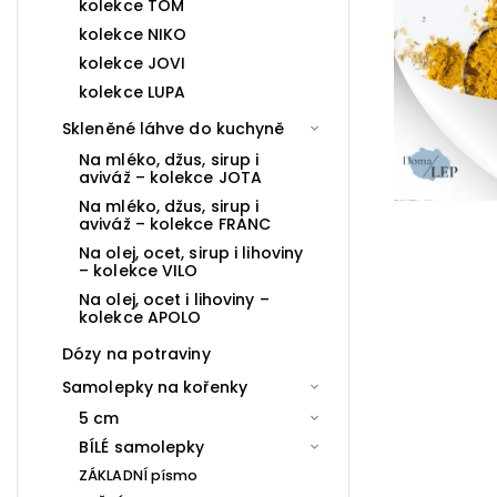
kolekce TOM
kolekce NIKO
kolekce JOVI
kolekce LUPA
Skleněné láhve do kuchyně
Na mléko, džus, sirup i
aviváž – kolekce JOTA
Na mléko, džus, sirup i
aviváž – kolekce FRANC
Na olej, ocet, sirup i lihoviny
– kolekce VILO
Na olej, ocet i lihoviny –
kolekce APOLO
Dózy na potraviny
Samolepky na kořenky
5 cm
BÍLÉ samolepky
ZÁKLADNÍ písmo