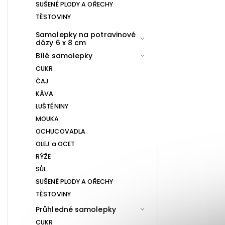
SUŠENÉ PLODY A OŘECHY
TĚSTOVINY
Samolepky na potravinové
dózy 6 x 8 cm
Bílé samolepky
CUKR
ČAJ
KÁVA
LUŠTĚNINY
MOUKA
OCHUCOVADLA
OLEJ a OCET
RÝŽE
SŮL
SUŠENÉ PLODY A OŘECHY
TĚSTOVINY
Průhledné samolepky
CUKR