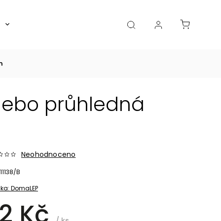
Boxy, dózy, kořenky, skleničky
Akce
Diá
m
 nebo průhledná
Neohodnoceno
11138/B
ka:
DomaLEP
2 Kč
/ ks