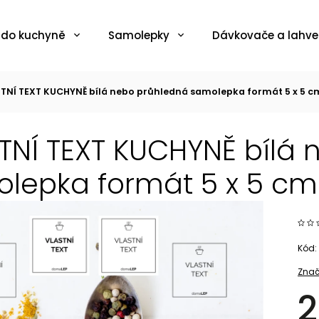
 do kuchyně
Samolepky
Dávkovače a lahve
TNÍ TEXT KUCHYNĚ bílá nebo průhledná samolepka formát 5 x 5 c
TNÍ TEXT KUCHYNĚ bílá
lepka formát 5 x 5 cm
Kód:
Znač
2