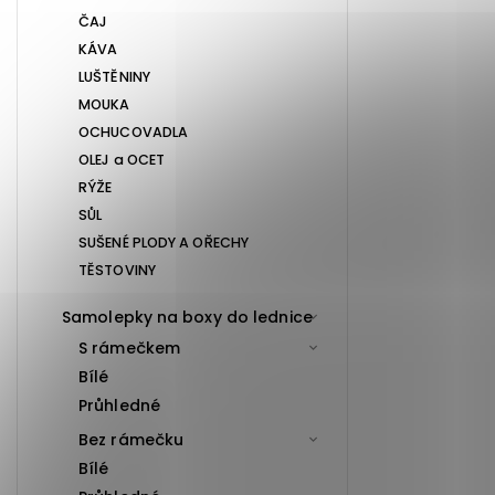
ČAJ
KÁVA
LUŠTĚNINY
MOUKA
OCHUCOVADLA
OLEJ a OCET
RÝŽE
SŮL
SUŠENÉ PLODY A OŘECHY
TĚSTOVINY
Samolepky na boxy do lednice
S rámečkem
Bílé
Průhledné
Bez rámečku
Bílé