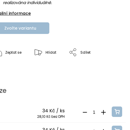
realizována individuálně.
ailní informace
Zvolte variantu
Zeptat se
Hlídat
Sdílet
ze
34 Kč
/ ks
28,10 Kč bez DPH
34 Kč
/ ks