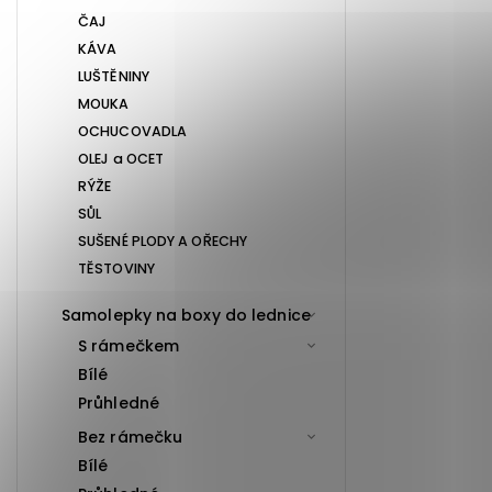
ČAJ
KÁVA
LUŠTĚNINY
MOUKA
OCHUCOVADLA
OLEJ a OCET
RÝŽE
SŮL
SUŠENÉ PLODY A OŘECHY
TĚSTOVINY
Samolepky na boxy do lednice
S rámečkem
Bílé
Průhledné
Bez rámečku
Bílé