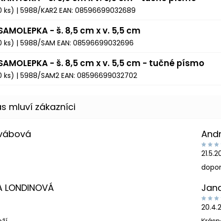
0 ks)
| 5988/KAR2
EAN:
08596699032689
SAMOLEPKA - š. 8,5 cm x v. 5,5 cm
0 ks)
| 5988/SAM
EAN:
08596699032696
 SAMOLEPKA - š. 8,5 cm x v. 5,5 cm - tučné písmo
0 ks)
| 5988/SAM2
EAN:
08596699032702
Švábová
And
21.5.
dopor
A LONDINOVÁ
Jan
20.4.