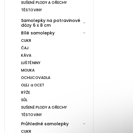
SUŠENÉ PLODY A OŘECHY
TĚSTOVINY
Samolepky na potravinové
dózy 6 x 8 cm
Bílé samolepky
CUKR
ČAJ
KÁVA
LUŠTĚNINY
MOUKA
OCHUCOVADLA
OLEJ a OCET
RÝŽE
SŮL
SUŠENÉ PLODY A OŘECHY
TĚSTOVINY
Průhledné samolepky
CUKR