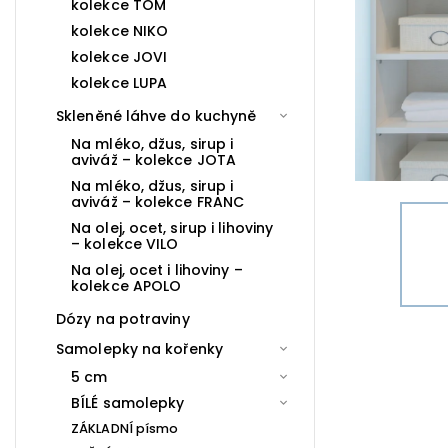
kolekce TOM
kolekce NIKO
kolekce JOVI
kolekce LUPA
Skleněné láhve do kuchyně
Na mléko, džus, sirup i
aviváž – kolekce JOTA
Na mléko, džus, sirup i
aviváž – kolekce FRANC
Na olej, ocet, sirup i lihoviny
– kolekce VILO
Na olej, ocet i lihoviny –
kolekce APOLO
Dózy na potraviny
Samolepky na kořenky
5 cm
BÍLÉ samolepky
ZÁKLADNÍ písmo