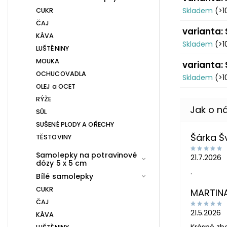
Skladem
(>1
CUKR
ČAJ
varianta: 
KÁVA
Skladem
(>1
LUŠTĚNINY
MOUKA
varianta:
OCHUCOVADLA
Skladem
(>1
OLEJ a OCET
RÝŽE
SŮL
SUŠENÉ PLODY A OŘECHY
Šárka 
TĚSTOVINY
Samolepky na potravinové
21.7.2026
dózy 5 x 5 cm
.
Bílé samolepky
CUKR
MARTIN
ČAJ
21.5.2026
KÁVA