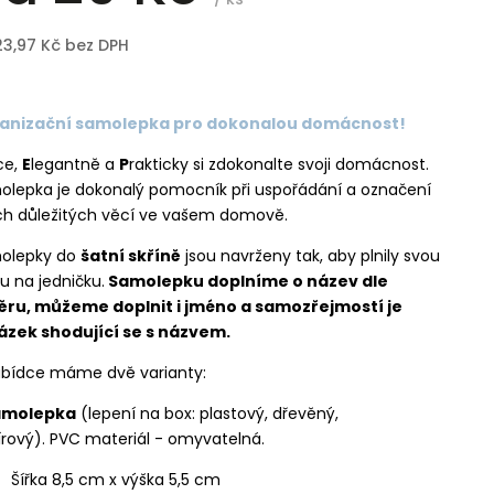
23,97 Kč
bez DPH
anizační samolepka pro dokonalou domácnost!
ce,
E
legantně a
P
rakticky si zdokonalte svoji domácnost.
olepka je dokonalý pomocník při uspořádání a označení
ch důležitých věcí ve vašem domově.
olepky do
šatní skříně
jsou navrženy tak, aby plnily svou
u na jedničku.
Samolepku doplníme o název dle
ěru, můžeme doplnit i jméno a samozřejmostí je
ázek shodující se s názvem.
abídce máme dvě varianty:
Samolepka
(lepení na box: plastový, dřevěný,
rový). PVC materiál - omyvatelná.
Šířka 8,5 cm x výška 5,5 cm