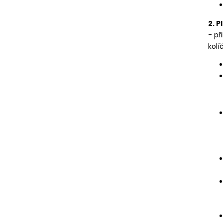
2. 
- p
kol