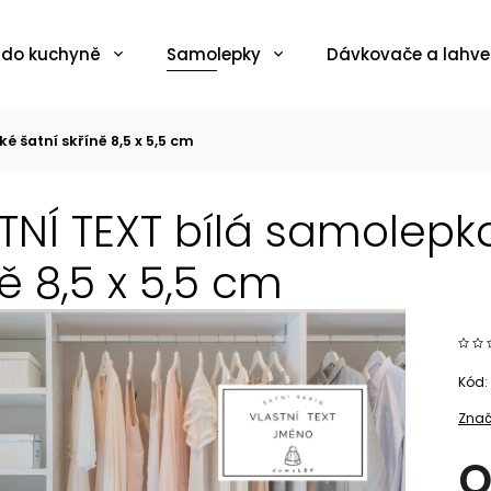
 do kuchyně
Samolepky
Dávkovače a lahve
 šatní skříně 8,5 x 5,5 cm
TNÍ TEXT bílá samolepk
ě 8,5 x 5,5 cm
Kód:
Znač