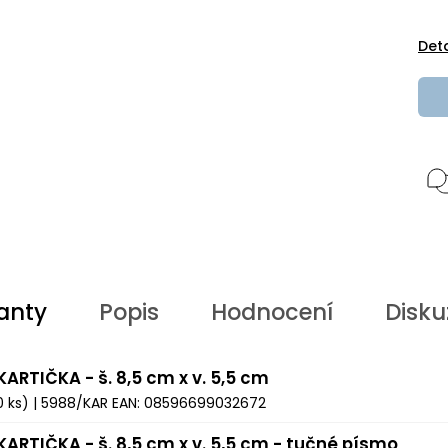
Det
anty
Popis
Hodnocení
Disku
KARTIČKA - š. 8,5 cm x v. 5,5 cm
0 ks)
| 5988/KAR
EAN:
08596699032672
KARTIČKA - š. 8,5 cm x v. 5,5 cm - tučné písmo