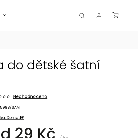
Boxy, dózy, kořenky, skleničky
Akce
Diá
a do dětské šatní
Neohodnoceno
5988/SAM
ka:
DomaLEP
od
29 Kč
/ ks