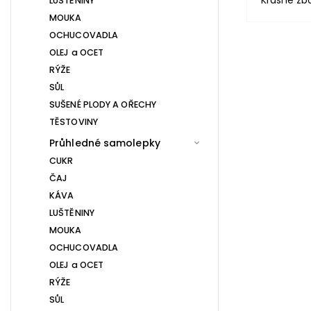
Krásné zb
LUŠTĚNINY
MOUKA
OCHUCOVADLA
OLEJ a OCET
RÝŽE
SŮL
SUŠENÉ PLODY A OŘECHY
TĚSTOVINY
Průhledné samolepky
CUKR
ČAJ
KÁVA
LUŠTĚNINY
MOUKA
OCHUCOVADLA
OLEJ a OCET
RÝŽE
SŮL