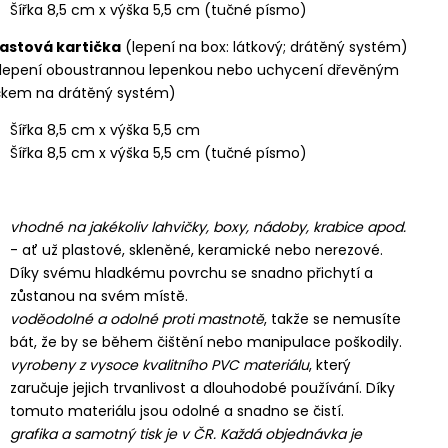
Šířka 8,5 cm x výška 5,5 cm (tučné písmo)
Plastová kartička
(lepení na box: látkový; drátěný systém)
řilepení oboustrannou lepenkou nebo uchycení dřevěným
íčkem na drátěný systém)
Šířka 8,5 cm x výška 5,5 cm
Šířka 8,5 cm x výška 5,5 cm (tučné písmo)
vhodné na jakékoliv lahvičky, boxy, nádoby, krabice apod.
- ať už plastové, skleněné, keramické nebo nerezové.
Díky svému hladkému povrchu se snadno přichytí a
zůstanou na svém místě.
voděodolné a odolné proti mastnotě
, takže se nemusíte
bát, že by se během čištění nebo manipulace poškodily.
vyrobeny z vysoce kvalitního PVC materiálu
, který
zaručuje jejich trvanlivost a dlouhodobé používání. Díky
tomuto materiálu jsou odolné a snadno se čistí.
grafika a samotný tisk je v ČR. Každá objednávka je