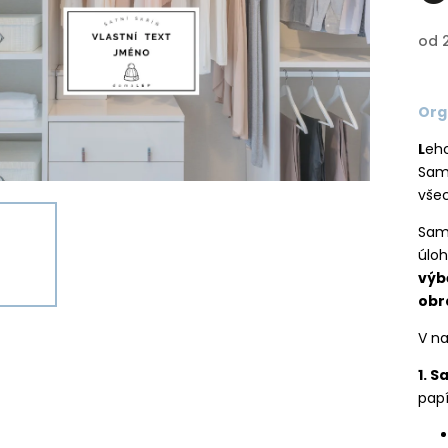
od
Org
L
eh
Sam
vše
Sam
úloh
výb
obr
V n
1. 
papí