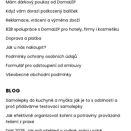
Mám dárkový poukaz od DomaLEP
Když vám dorazí poškozený balíček
Reklamace, vrácení a výměna zboží
B2B spolupráce s DomaLEP pro hotely, firmy i kosmetiku
Doprava a platba
Jak u nás nakoupit?
Podmínky ochrany osobních údajů
Formulář pro odstoupení od smlouvy
Všeobecné obchodní podmínky
BLOG
Samolepky do kuchyně a myčka: jak je to s odolností a
proč přidáváme testovací samolepky
Jak efektivně organizovat koření a potraviny: provázaná
řešení z praxe
Diář 2026: Jak mít přehled o rodině, práci i sobě