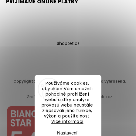
PŘIJÍMÁME ONLINE PLATBY
Shoptet.cz
Copyright 2026
DomaLEP s.r.o.
. Všechna práva vyhrazena.
Používáme cookies,
Upravit nastavení cookies
abychom Vám umožnili
pohodlné prohlížení
Grafický návrh vytvořil a nakódoval
Shoptak.cz
webu a díky analýze
provozu webu neustále
zlepšovali jeho funkce,
výkon a použitelnost.
Více informací
Nastavení