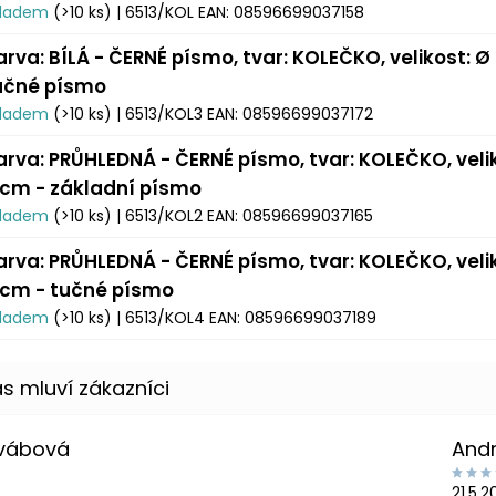
kladem
(>10 ks)
| 6513/KOL
EAN:
08596699037158
arva: BÍLÁ - ČERNÉ písmo, tvar: KOLEČKO, velikost: Ø
učné písmo
kladem
(>10 ks)
| 6513/KOL3
EAN:
08596699037172
arva: PRŮHLEDNÁ - ČERNÉ písmo, tvar: KOLEČKO, veli
 cm - základní písmo
kladem
(>10 ks)
| 6513/KOL2
EAN:
08596699037165
arva: PRŮHLEDNÁ - ČERNÉ písmo, tvar: KOLEČKO, veli
 cm - tučné písmo
kladem
(>10 ks)
| 6513/KOL4
EAN:
08596699037189
Švábová
And
21.5.