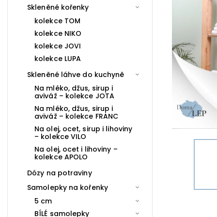
Skleněné kořenky
kolekce TOM
kolekce NIKO
kolekce JOVI
kolekce LUPA
Skleněné láhve do kuchyně
Na mléko, džus, sirup i
aviváž – kolekce JOTA
Na mléko, džus, sirup i
aviváž – kolekce FRANC
Na olej, ocet, sirup i lihoviny
– kolekce VILO
Na olej, ocet i lihoviny –
kolekce APOLO
Dózy na potraviny
Samolepky na kořenky
5 cm
BÍLÉ samolepky