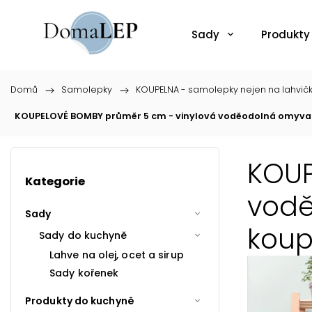
Sady
Produkty
Domů
/
Samolepky
/
KOUPELNA - samolepky nejen na lahvič
KOUPELOVÉ BOMBY průměr 5 cm - vinylová voděodolná omyvat
KOUP
Kategorie
vodě
Sady
koup
Sady do kuchyně
Lahve na olej, ocet a sirup
Sady kořenek
Produkty do kuchyně