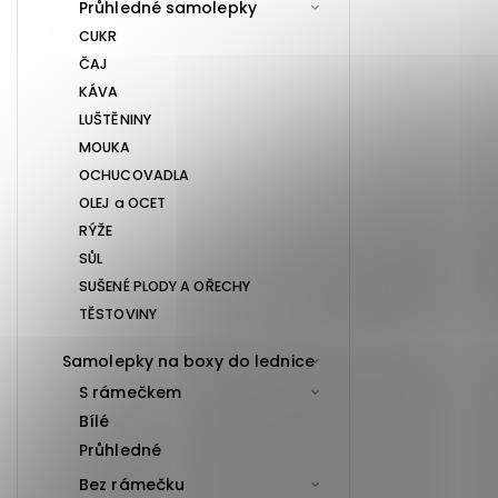
Průhledné samolepky
CUKR
ČAJ
KÁVA
LUŠTĚNINY
MOUKA
OCHUCOVADLA
OLEJ a OCET
RÝŽE
SŮL
SUŠENÉ PLODY A OŘECHY
TĚSTOVINY
Samolepky na boxy do lednice
S rámečkem
Bílé
Průhledné
Bez rámečku