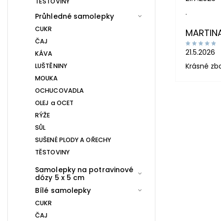
TĚSTOVINY
.
Průhledné samolepky
CUKR
MARTIN
ČAJ
21.5.2026
KÁVA
Krásné zb
LUŠTĚNINY
MOUKA
OCHUCOVADLA
OLEJ a OCET
RÝŽE
SŮL
SUŠENÉ PLODY A OŘECHY
TĚSTOVINY
Samolepky na potravinové
dózy 5 x 5 cm
Bílé samolepky
CUKR
ČAJ