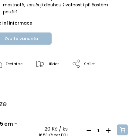
mastnotě, zaručují dlouhou životnost i při častém
použití.
ailní informace
Zvolte variantu
Zeptat se
Hlídat
Sdílet
ze
 5 cm -
20 Kč
/ ks
16,53 Kč bez DPH