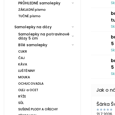
S
PRŮHLEDNÉ samolepky
ZÁKLADNÍ písmo
b
TUČNÉ písmo
t
S
Samolepky na dózy
Samolepky na potravinové
b
dózy 5 cm
5
Bílé samolepky
S
CUKR
ČAJ
b
KÁVA
5
LUŠTĚNINY
S
MOUKA
OCHUCOVADLA
OLEJ a OCET
RÝŽE
SŮL
Šárka 
SUŠENÉ PLODY A OŘECHY
21.7.2026