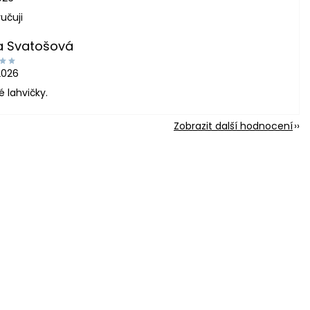
učuji
a Svatošová
2026
é lahvičky.
Zobrazit další hodnocení