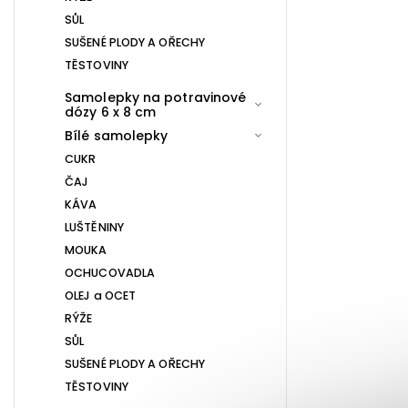
SŮL
SUŠENÉ PLODY A OŘECHY
TĚSTOVINY
Samolepky na potravinové
dózy 6 x 8 cm
Bílé samolepky
CUKR
ČAJ
KÁVA
LUŠTĚNINY
MOUKA
OCHUCOVADLA
OLEJ a OCET
RÝŽE
SŮL
SUŠENÉ PLODY A OŘECHY
TĚSTOVINY