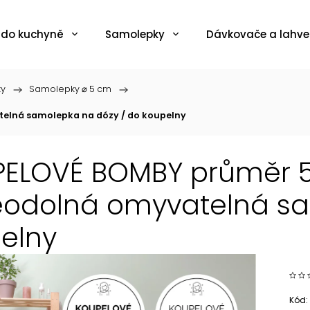
 do kuchyně
Samolepky
Dávkovače a lahve
ky
/
Samolepky ⌀ 5 cm
/
elná samolepka na dózy / do koupelny
ELOVÉ BOMBY průměr 5
odolná omyvatelná sa
elny
Kód: