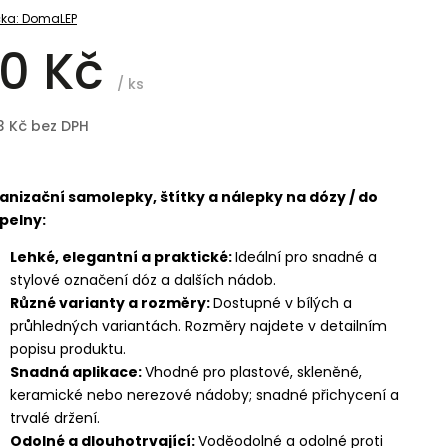
ka:
DomaLEP
0 Kč
/ ks
3 Kč bez DPH
anizační samolepky, štítky a nálepky na dózy / do
pelny:
Lehké, elegantní a praktické:
Ideální pro snadné a
stylové označení dóz a dalších nádob.
Různé varianty a rozměry:
Dostupné v bílých a
průhledných variantách. Rozměry najdete v detailním
popisu produktu.
Snadná aplikace:
Vhodné pro plastové, skleněné,
keramické nebo nerezové nádoby; snadné přichycení a
trvalé držení.
Odolné a dlouhotrvající:
Voděodolné a odolné proti