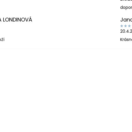
dopor
A LONDINOVÁ
Jan
20.4.
oží
Krásn