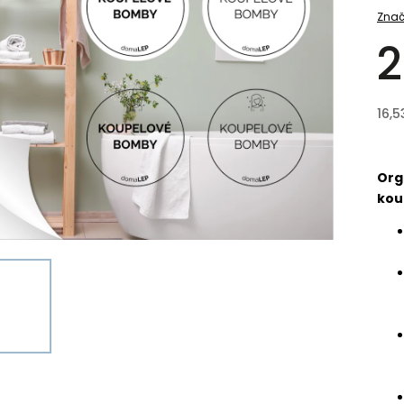
Znač
2
16,5
Org
kou