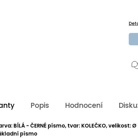
Det
anty
Popis
Hodnocení
Disku
arva: BÍLÁ - ČERNÉ písmo, tvar: KOLEČKO, velikost: Ø
ákladní písmo