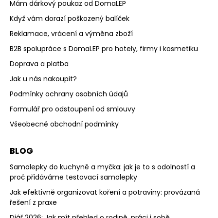
Mám dárkový poukaz od DomaLEP
Když vám dorazí poškozený balíček
Reklamace, vrácení a výměna zboží
B2B spolupráce s DomaLEP pro hotely, firmy i kosmetiku
Doprava a platba
Jak u nás nakoupit?
Podmínky ochrany osobních údajů
Formulář pro odstoupení od smlouvy
Všeobecné obchodní podmínky
BLOG
Samolepky do kuchyně a myčka: jak je to s odolností a
proč přidáváme testovací samolepky
Jak efektivně organizovat koření a potraviny: provázaná
řešení z praxe
Diář 2026: Jak mít přehled o rodině, práci i sobě