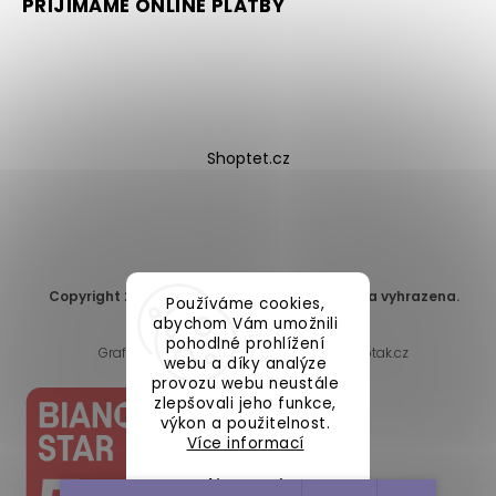
PŘIJÍMÁME ONLINE PLATBY
Shoptet.cz
Copyright 2026
DomaLEP s.r.o.
. Všechna práva vyhrazena.
Používáme cookies,
Upravit nastavení cookies
abychom Vám umožnili
pohodlné prohlížení
Grafický návrh vytvořil a nakódoval
Shoptak.cz
webu a díky analýze
provozu webu neustále
zlepšovali jeho funkce,
výkon a použitelnost.
Více informací
Nastavení