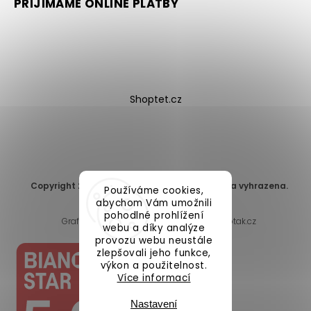
PŘIJÍMÁME ONLINE PLATBY
Shoptet.cz
Copyright 2026
DomaLEP s.r.o.
. Všechna práva vyhrazena.
Používáme cookies,
Upravit nastavení cookies
abychom Vám umožnili
pohodlné prohlížení
Grafický návrh vytvořil a nakódoval
Shoptak.cz
webu a díky analýze
provozu webu neustále
zlepšovali jeho funkce,
výkon a použitelnost.
Více informací
Nastavení