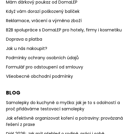
Mám dárkový poukaz od DomaLEP
Když vám dorazí poškozený balíček
Reklamace, vrácení a výměna zboží
B2B spolupráce s DomaLEP pro hotely, firmy i kosmetiku
Doprava a platba
Jak u nás nakoupit?
Podmínky ochrany osobních údajů
Formulář pro odstoupení od smlouvy
Všeobecné obchodní podmínky
BLOG
Samolepky do kuchyně a myčka: jak je to s odolností a
proč přidáváme testovací samolepky
Jak efektivně organizovat koření a potraviny: provázaná
řešení z praxe
Diář 2026: Jak mít přehled o rodině, práci i sobě