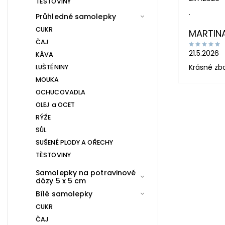
TĚSTOVINY
.
Průhledné samolepky
CUKR
MARTIN
ČAJ
21.5.2026
KÁVA
Krásné zb
LUŠTĚNINY
MOUKA
OCHUCOVADLA
OLEJ a OCET
RÝŽE
SŮL
SUŠENÉ PLODY A OŘECHY
TĚSTOVINY
Samolepky na potravinové
dózy 5 x 5 cm
Bílé samolepky
CUKR
ČAJ