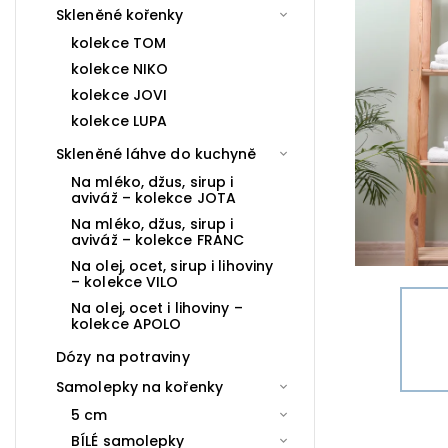
Skleněné kořenky
kolekce TOM
kolekce NIKO
kolekce JOVI
kolekce LUPA
Skleněné láhve do kuchyně
Na mléko, džus, sirup i
aviváž – kolekce JOTA
Na mléko, džus, sirup i
aviváž – kolekce FRANC
Na olej, ocet, sirup i lihoviny
– kolekce VILO
Na olej, ocet i lihoviny –
kolekce APOLO
Dózy na potraviny
Samolepky na kořenky
5 cm
BÍLÉ samolepky