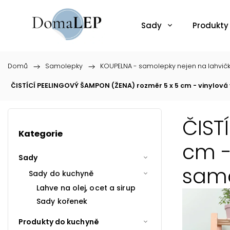
Sady
Produkty
Domů
/
Samolepky
/
KOUPELNA - samolepky nejen na lahvič
ČISTÍCÍ PEELINGOVÝ ŠAMPON (ŽENA) rozměr 5 x 5 cm - vinylov
ČIST
Kategorie
cm -
Sady
samo
Sady do kuchyně
Lahve na olej, ocet a sirup
Sady kořenek
Produkty do kuchyně