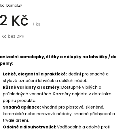
ka:
DomaLEP
2 Kč
/ ks
8 Kč bez DPH
anizační samolepky, štítky a nálepky na lahvičky / do
pelny:
Lehké, elegantní a praktické:
Ideální pro snadné a
stylové označení lahviček a dalších nádob.
Různé varianty a rozměry:
Dostupné v bílých a
průhledných variantách. Rozměry najdete v detailním
popisu produktu.
Snadná aplikace:
Vhodné pro plastové, skleněné,
keramické nebo nerezové nádoby; snadné přichycení a
trvalé držení.
Odolné a dlouhotrvající:
Voděodolné a odolné proti