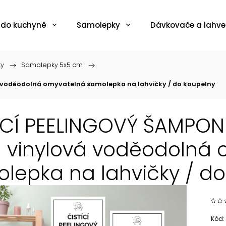
 do kuchyně
Samolepky
Dávkovače a lahve
ky
/
Samolepky 5x5 cm
/
á voděodolná omyvatelná samolepka na lahvičky / do koupelny
ÍCÍ PEELINGOVÝ ŠAMPON 
 vinylová voděodolná
lepka na lahvičky / do
Kód: