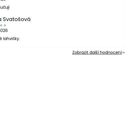
učuji
a Svatošová
2026
é lahvičky.
Zobrazit další hodnocení