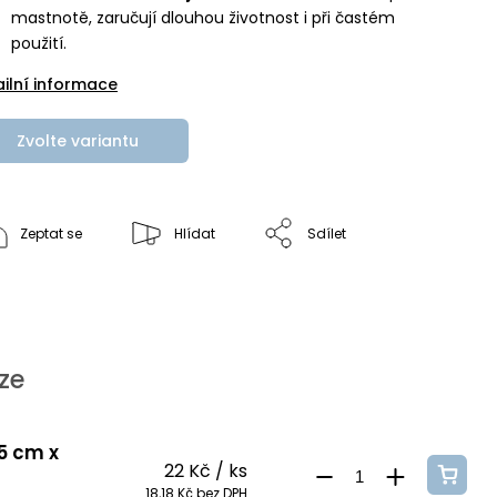
mastnotě, zaručují dlouhou životnost i při častém
použití.
ailní informace
Zvolte variantu
Zeptat se
Hlídat
Sdílet
ze
 5 cm x
22 Kč
/ ks
18,18 Kč bez DPH