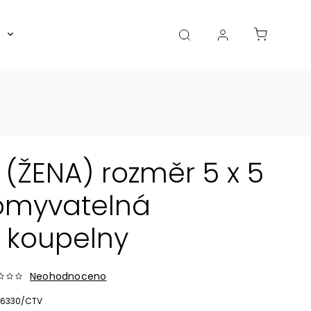
Boxy, dózy, kořenky, skleničky
Akce
Diá
(ŽENA) rozměr 5 x 5
 omyvatelná
 koupelny
Neohodnoceno
6330/CTV