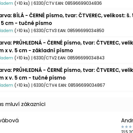
kladem
(>10 ks)
| 6330/CTV
EAN:
08596699034836
arva: BÍLÁ - ČERNÉ písmo, tvar: ČTVEREC, velikost: š.
. 5 cm - tučné písmo
kladem
(>10 ks)
| 6330/CTV3
EAN:
08596699034850
arva: PRŮHLEDNÁ - ČERNÉ písmo, tvar: ČTVEREC, veliko
m x v. 5 cm - základní písmo
kladem
(>10 ks)
| 6330/CTV2
EAN:
08596699034843
arva: PRŮHLEDNÁ - ČERNÉ písmo, tvar: ČTVEREC, veliko
m x v. 5 cm - tučné písmo
kladem
(>10 ks)
| 6330/CTV4
EAN:
08596699034867
Švábová
And
21.5.