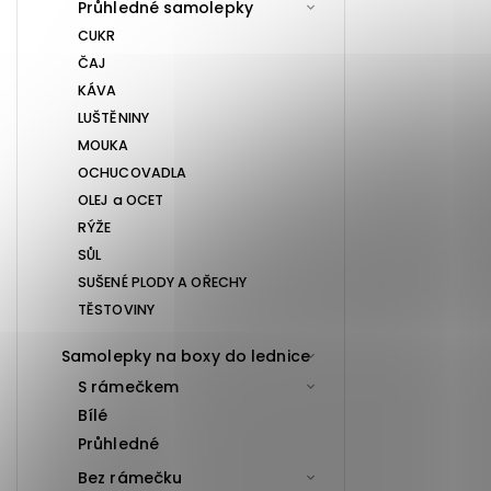
Průhledné samolepky
CUKR
ČAJ
KÁVA
LUŠTĚNINY
MOUKA
OCHUCOVADLA
OLEJ a OCET
RÝŽE
SŮL
SUŠENÉ PLODY A OŘECHY
TĚSTOVINY
Samolepky na boxy do lednice
S rámečkem
Bílé
Průhledné
Bez rámečku