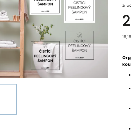
Znač
2
18,1
Org
kou