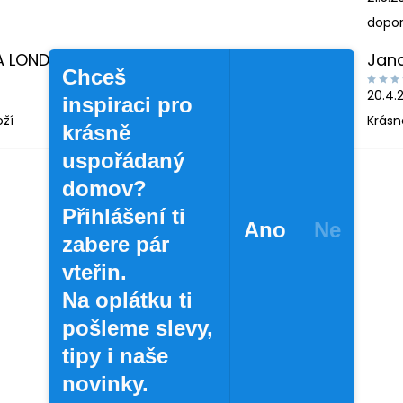
dopor
A LONDINOVÁ
Jan
Chceš
20.4.
inspiraci pro
oží
Krásn
krásně
uspořádaný
domov?
Přihlášení ti
Ano
Ne
zabere pár
vteřin.
Na oplátku ti
pošleme slevy,
tipy i naše
novinky.