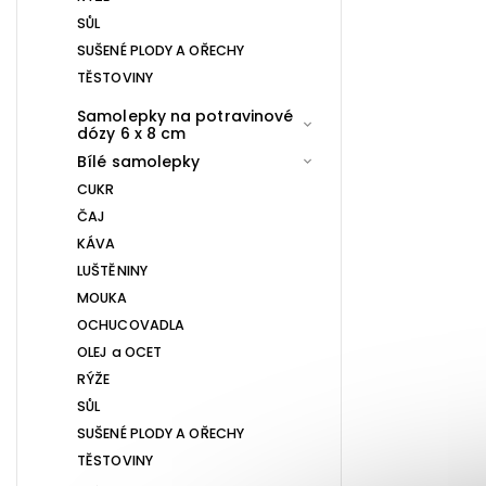
SŮL
SUŠENÉ PLODY A OŘECHY
TĚSTOVINY
Samolepky na potravinové
dózy 6 x 8 cm
Bílé samolepky
CUKR
ČAJ
KÁVA
LUŠTĚNINY
MOUKA
OCHUCOVADLA
OLEJ a OCET
RÝŽE
SŮL
SUŠENÉ PLODY A OŘECHY
TĚSTOVINY