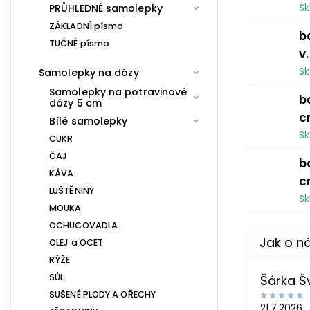
S
PRŮHLEDNÉ samolepky
ZÁKLADNÍ písmo
b
TUČNÉ písmo
v
S
Samolepky na dózy
Samolepky na potravinové
b
dózy 5 cm
c
Bílé samolepky
S
CUKR
ČAJ
b
KÁVA
c
LUŠTĚNINY
S
MOUKA
OCHUCOVADLA
OLEJ a OCET
RÝŽE
SŮL
Šárka 
SUŠENÉ PLODY A OŘECHY
21.7.2026