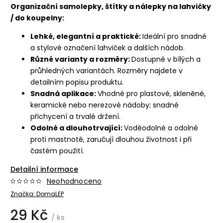
Organizační samolepky, štítky a nálepky na lahvičky
/ do koupelny:
Lehké, elegantní a praktické:
Ideální pro snadné
a stylové označení lahviček a dalších nádob.
Různé varianty a rozměry:
Dostupné v bílých a
průhledných variantách. Rozměry najdete v
detailním popisu produktu.
Snadná aplikace:
Vhodné pro plastové, skleněné,
keramické nebo nerezové nádoby; snadné
přichycení a trvalé držení.
Odolné a dlouhotrvající:
Voděodolné a odolné
proti mastnotě, zaručují dlouhou životnost i při
častém použití.
Detailní informace
Neohodnoceno
Značka:
DomaLEP
29 Kč
/ ks