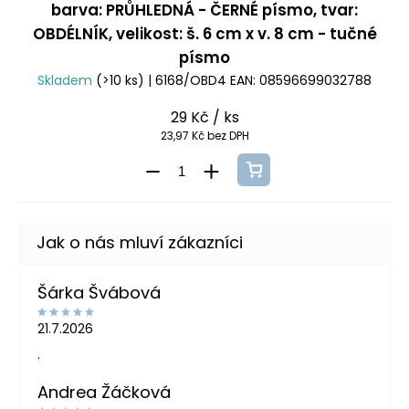
barva: PRŮHLEDNÁ - ČERNÉ písmo, tvar:
OBDÉLNÍK, velikost: š. 6 cm x v. 8 cm - tučné
písmo
Skladem
(>10 ks)
| 6168/OBD4
EAN:
08596699032788
29 Kč
/ ks
23,97 Kč bez DPH
Šárka Švábová
21.7.2026
.
Andrea Žáčková