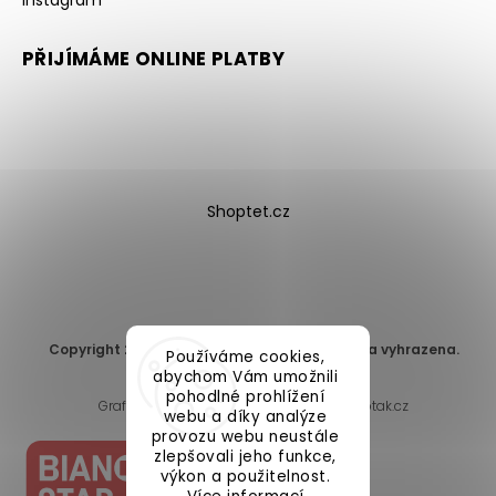
Instagram
PŘIJÍMÁME ONLINE PLATBY
Shoptet.cz
Copyright 2026
DomaLEP s.r.o.
. Všechna práva vyhrazena.
Používáme cookies,
Upravit nastavení cookies
abychom Vám umožnili
pohodlné prohlížení
Grafický návrh vytvořil a nakódoval
Shoptak.cz
webu a díky analýze
provozu webu neustále
zlepšovali jeho funkce,
výkon a použitelnost.