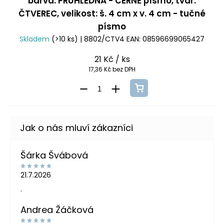
barva: PRŮHLEDNÁ - ČERNÉ písmo, tvar:
ČTVEREC, velikost: š. 4 cm x v. 4 cm - tučné
písmo
Skladem
(>10 ks)
| 8802/CTV4
EAN:
08596699065427
21 Kč
/ ks
17,36 Kč bez DPH
Šárka Švábová
21.7.2026
.
Andrea Žáčková