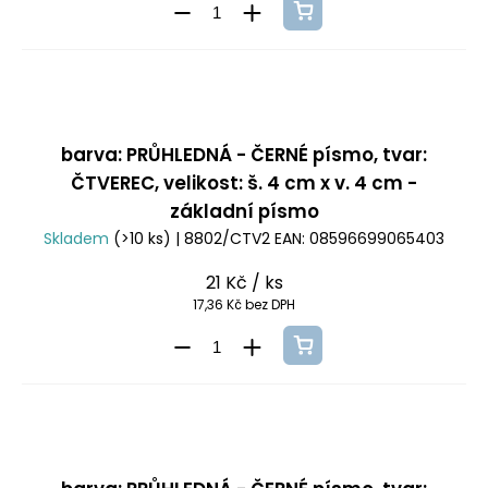
barva: PRŮHLEDNÁ - ČERNÉ písmo, tvar:
ČTVEREC, velikost: š. 4 cm x v. 4 cm -
základní písmo
Skladem
(>10 ks)
| 8802/CTV2
EAN:
08596699065403
21 Kč
/ ks
17,36 Kč bez DPH