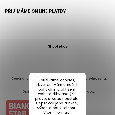
PŘIJÍMÁME ONLINE PLATBY
Shoptet.cz
Copyright 2026
DomaLEP s.r.o.
. Všechna práva vyhrazena.
Používáme cookies,
Upravit nastavení cookies
abychom Vám umožnili
pohodlné prohlížení
Grafický návrh vytvořil a nakódoval
Shoptak.cz
webu a díky analýze
provozu webu neustále
zlepšovali jeho funkce,
výkon a použitelnost.
Více informací