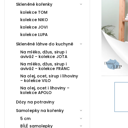
Skleněné kořenky
kolekce TOM
kolekce NIKO
kolekce JOVI
kolekce LUPA
Skleněné láhve do kuchyně
Na mléko, džus, sirup i
aviváž – kolekce JOTA
Na mléko, džus, sirup i
aviváž – kolekce FRANC
Na olej, ocet, sirup i lihoviny
– kolekce VILO
Na olej, ocet i lihoviny –
kolekce APOLO
Dózy na potraviny
Samolepky na kořenky
5 cm
BÍLÉ samolepky