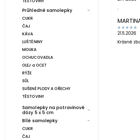
TĚSTOVINY
.
Průhledné samolepky
CUKR
MARTIN
ČAJ
21.5.2026
KÁVA
Krásné zb
LUŠTĚNINY
MOUKA
OCHUCOVADLA
OLEJ a OCET
RÝŽE
SŮL
SUŠENÉ PLODY A OŘECHY
TĚSTOVINY
Samolepky na potravinové
dózy 5 x 5 cm
Bílé samolepky
CUKR
ČAJ