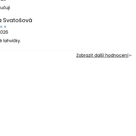
učuji
a Svatošová
2026
é lahvičky.
Zobrazit další hodnocení