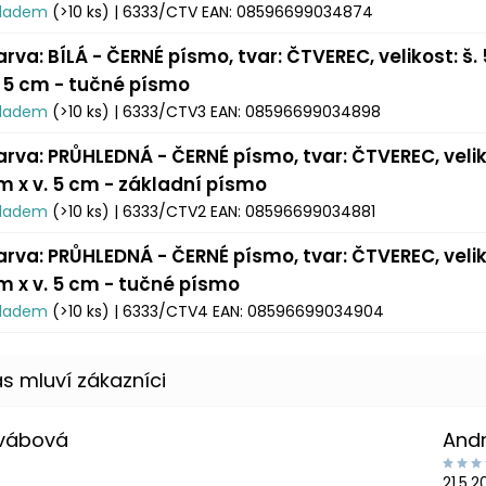
kladem
(>10 ks)
| 6333/CTV
EAN:
08596699034874
arva: BÍLÁ - ČERNÉ písmo, tvar: ČTVEREC, velikost: š.
. 5 cm - tučné písmo
kladem
(>10 ks)
| 6333/CTV3
EAN:
08596699034898
arva: PRŮHLEDNÁ - ČERNÉ písmo, tvar: ČTVEREC, veliko
m x v. 5 cm - základní písmo
kladem
(>10 ks)
| 6333/CTV2
EAN:
08596699034881
arva: PRŮHLEDNÁ - ČERNÉ písmo, tvar: ČTVEREC, veliko
m x v. 5 cm - tučné písmo
kladem
(>10 ks)
| 6333/CTV4
EAN:
08596699034904
Švábová
And
21.5.