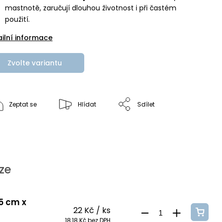
mastnotě, zaručují dlouhou životnost i při častém
použití.
ailní informace
Zvolte variantu
Zeptat se
Hlídat
Sdílet
ze
 5 cm x
22 Kč
/ ks
18,18 Kč bez DPH