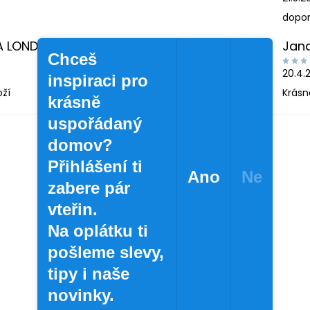
dopor
A LONDINOVÁ
Jan
Chceš
20.4.
inspiraci pro
oží
Krásn
krásně
uspořádaný
domov?
Přihlášení ti
Ano
Ne
zabere pár
vteřin.
Na oplátku ti
pošleme slevy,
tipy i naše
novinky.