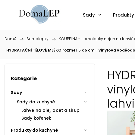
Sady
Produkty
Domů
/
Samolepky
/
KOUPELNA - samolepky nejen na lahvič
HYDRATAČNÍ TĚLOVÉ MLÉKO rozměr 5 x 5 cm - vinylová voděodo
HYDR
Kategorie
viny
Sady
lahv
Sady do kuchyně
Lahve na olej, ocet a sirup
Sady kořenek
Produkty do kuchyně