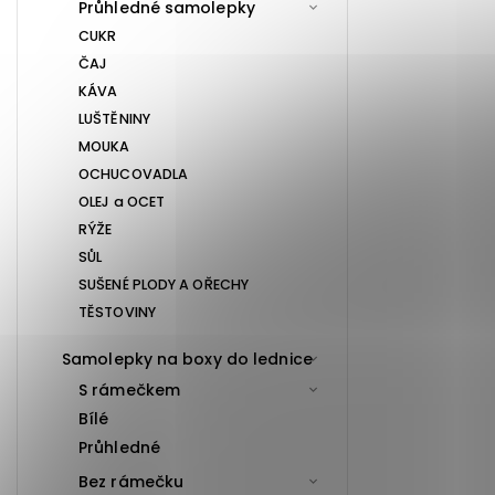
Průhledné samolepky
CUKR
ČAJ
KÁVA
LUŠTĚNINY
MOUKA
OCHUCOVADLA
OLEJ a OCET
RÝŽE
SŮL
SUŠENÉ PLODY A OŘECHY
TĚSTOVINY
Samolepky na boxy do lednice
S rámečkem
Bílé
Průhledné
Bez rámečku