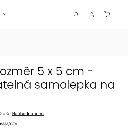
Boxy, dózy, kořenky, skleničky
Akce
Diá
ozměr 5 x 5 cm -
atelná samolepka na
Neohodnoceno
6333/CTV