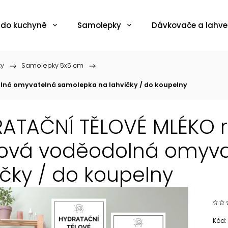
 do kuchyně
Samolepky
Dávkovače a lahve
ky
/
Samolepky 5x5 cm
/
lná omyvatelná samolepka na lahvičky / do koupelny
ATAČNÍ TĚLOVÉ MLÉKO r
lová voděodolná omyv
ičky / do koupelny
Kód: