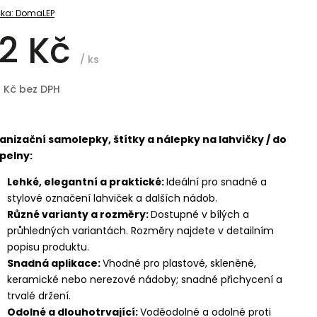
ka:
DomaLEP
2 Kč
/ ks
8 Kč bez DPH
anizační samolepky, štítky a nálepky na lahvičky / do
pelny:
Lehké, elegantní a praktické:
Ideální pro snadné a
stylové označení lahviček a dalších nádob.
Různé varianty a rozměry:
Dostupné v bílých a
průhledných variantách. Rozměry najdete v detailním
popisu produktu.
Snadná aplikace:
Vhodné pro plastové, skleněné,
keramické nebo nerezové nádoby; snadné přichycení a
trvalé držení.
Odolné a dlouhotrvající:
Voděodolné a odolné proti