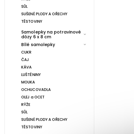
SŮL
SUŠENÉ PLODY A OŘECHY
TĚSTOVINY
Samolepky na potravinové
dózy 6 x 8 cm
Bílé samolepky
CUKR
ČAJ
KÁVA
LUŠTĚNINY
MOUKA
OCHUCOVADLA
OLEJ a OCET
RÝŽE
SŮL
SUŠENÉ PLODY A OŘECHY
TĚSTOVINY