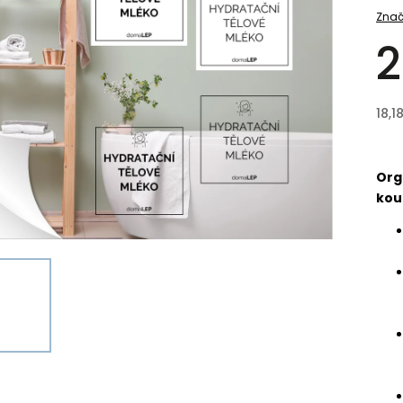
Znač
2
18,1
Org
kou