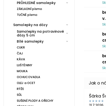
S
PRŮHLEDNÉ samolepky
ZÁKLADNÍ písmo
b
TUČNÉ písmo
v
S
Samolepky na dózy
Samolepky na potravinové
b
dózy 5 cm
c
Bílé samolepky
S
CUKR
ČAJ
b
KÁVA
c
LUŠTĚNINY
S
MOUKA
OCHUCOVADLA
OLEJ a OCET
RÝŽE
SŮL
Šárka 
SUŠENÉ PLODY A OŘECHY
21.7.2026