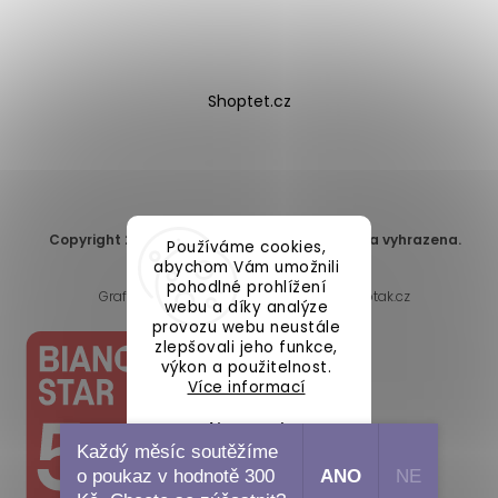
Shoptet.cz
Copyright 2026
DomaLEP s.r.o.
. Všechna práva vyhrazena.
Používáme cookies,
Upravit nastavení cookies
abychom Vám umožnili
pohodlné prohlížení
Grafický návrh vytvořil a nakódoval
Shoptak.cz
webu a díky analýze
provozu webu neustále
zlepšovali jeho funkce,
výkon a použitelnost.
Více informací
Nastavení
Každý měsíc soutěžíme
o poukaz v hodnotě 300
ANO
NE
Souhlasím