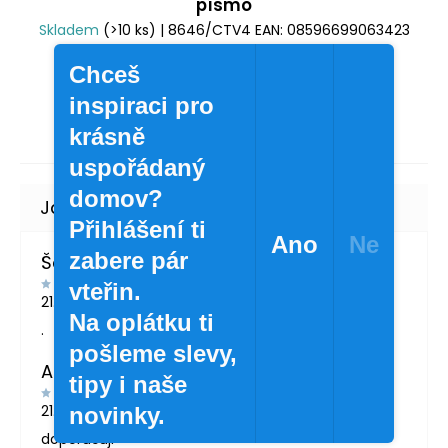
písmo
Skladem
(>10 ks)
| 8646/CTV4
EAN:
08596699063423
20 Kč
/ ks
Chceš
16,53 Kč bez DPH
inspiraci pro
krásně
uspořádaný
domov?
Přihlášení ti
Ano
Ne
zabere pár
Šárka Švábová
vteřin.
21.7.2026
Na oplátku ti
.
pošleme slevy,
Andrea Žáčková
tipy i naše
21.5.2026
novinky.
doporučuji