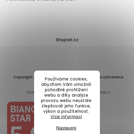
Shoptet.cz
Copyright 2026
DomaLEP s.r.o.
. Všechna práva vyhrazena.
Používáme cookies,
Upravit nastavení cookies
abychom Vám umožnili
pohodlné prohlížení
Grafický návrh vytvořil a nakódoval
Shoptak.cz
webu a díky analýze
provozu webu neustále
zlepšovali jeho funkce,
výkon a použitelnost.
Více informací
Nastavení