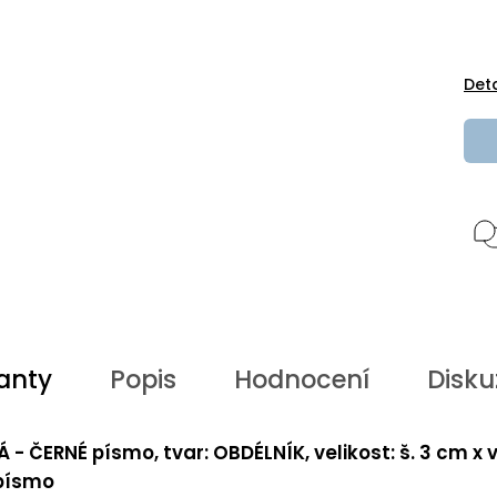
Det
anty
Popis
Hodnocení
Disku
Á - ČERNÉ písmo, tvar: OBDÉLNÍK, velikost: š. 3 cm x v
 písmo