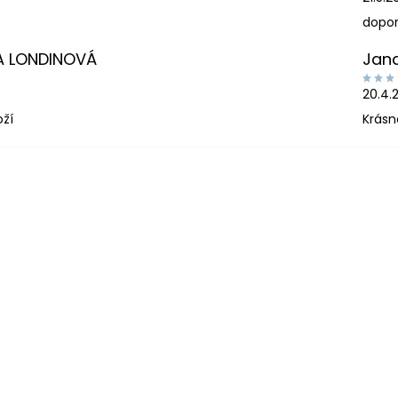
dopor
A LONDINOVÁ
Jan
20.4.
oží
Krásn