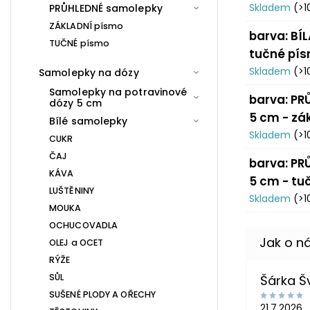
Skladem
(>1
PRŮHLEDNÉ samolepky
ZÁKLADNÍ písmo
barva: BÍL
TUČNÉ písmo
tučné pí
Skladem
(>1
Samolepky na dózy
Samolepky na potravinové
barva: PRŮ
dózy 5 cm
5 cm - zá
Bílé samolepky
Skladem
(>1
CUKR
ČAJ
barva: PRŮ
KÁVA
5 cm - tu
LUŠTĚNINY
Skladem
(>1
MOUKA
OCHUCOVADLA
OLEJ a OCET
RÝŽE
SŮL
Šárka 
SUŠENÉ PLODY A OŘECHY
21.7.2026