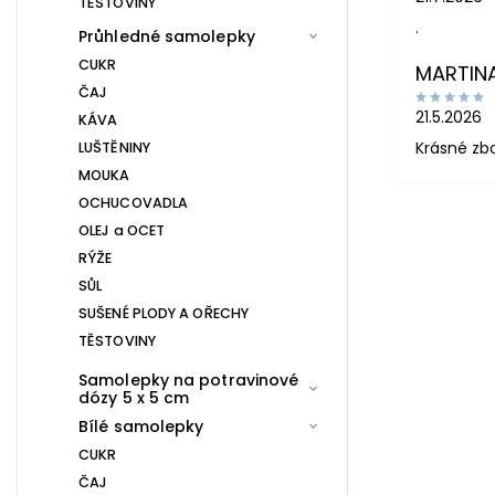
TĚSTOVINY
.
Průhledné samolepky
CUKR
MARTIN
ČAJ
21.5.2026
KÁVA
Krásné zb
LUŠTĚNINY
MOUKA
OCHUCOVADLA
OLEJ a OCET
RÝŽE
SŮL
SUŠENÉ PLODY A OŘECHY
TĚSTOVINY
Samolepky na potravinové
dózy 5 x 5 cm
Bílé samolepky
CUKR
ČAJ