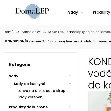
Sady
Produkty
Domů
/
Samolepky
/
KOUPELNA - samolepky nejen na lahvič
KONDICIONÉR rozměr 3 x 5 cm - vinylová voděodolná omyvatel
KOND
Kategorie
vodě
Sady
do k
Sady do kuchyně
Lahve na olej, ocet a sirup
Sady kořenek
Produkty do kuchyně