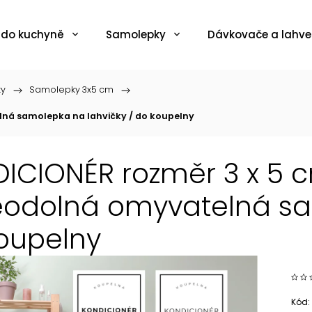
 do kuchyně
Samolepky
Dávkovače a lahve
ky
/
Samolepky 3x5 cm
/
ná samolepka na lahvičky / do koupelny
ICIONÉR rozměr 3 x 5 c
odolná omyvatelná sam
oupelny
Kód: