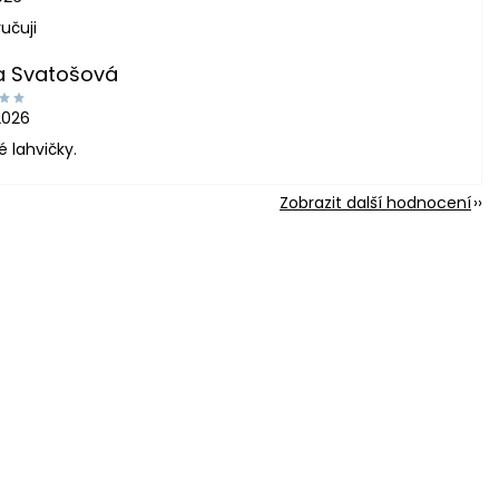
učuji
a Svatošová
2026
é lahvičky.
Zobrazit další hodnocení