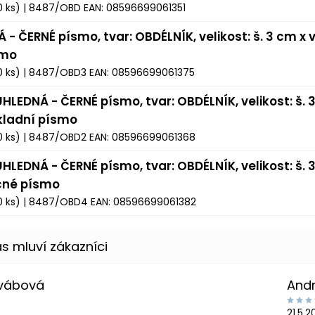
0 ks)
| 8487/OBD
EAN:
08596699061351
Á - ČERNÉ písmo, tvar: OBDÉLNÍK, velikost: š. 3 cm x v
smo
0 ks)
| 8487/OBD3
EAN:
08596699061375
HLEDNÁ - ČERNÉ písmo, tvar: OBDÉLNÍK, velikost: š. 3
kladní písmo
0 ks)
| 8487/OBD2
EAN:
08596699061368
HLEDNÁ - ČERNÉ písmo, tvar: OBDÉLNÍK, velikost: š. 3
čné písmo
0 ks)
| 8487/OBD4
EAN:
08596699061382
Švábová
And
21.5.