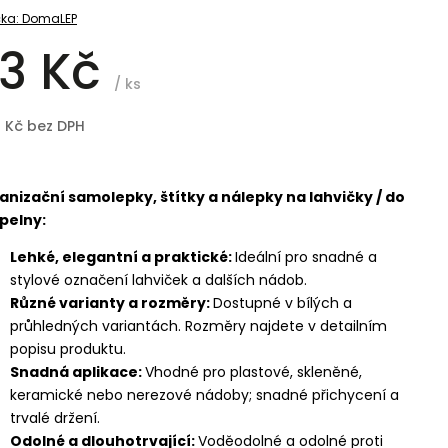
ka:
DomaLEP
3 Kč
/ ks
1 Kč bez DPH
anizační samolepky, štítky a nálepky na lahvičky / do
pelny:
Lehké, elegantní a praktické:
Ideální pro snadné a
stylové označení lahviček a dalších nádob.
Různé varianty a rozměry:
Dostupné v bílých a
průhledných variantách. Rozměry najdete v detailním
popisu produktu.
Snadná aplikace:
Vhodné pro plastové, skleněné,
keramické nebo nerezové nádoby; snadné přichycení a
trvalé držení.
Odolné a dlouhotrvající:
Voděodolné a odolné proti