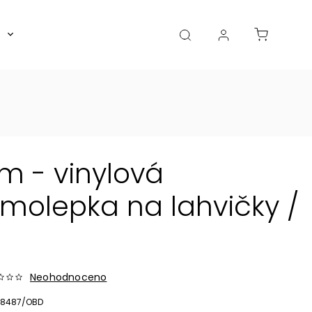
Boxy, dózy, kořenky, skleničky
Akce
Diá
m - vinylová
olepka na lahvičky /
Neohodnoceno
8487/OBD