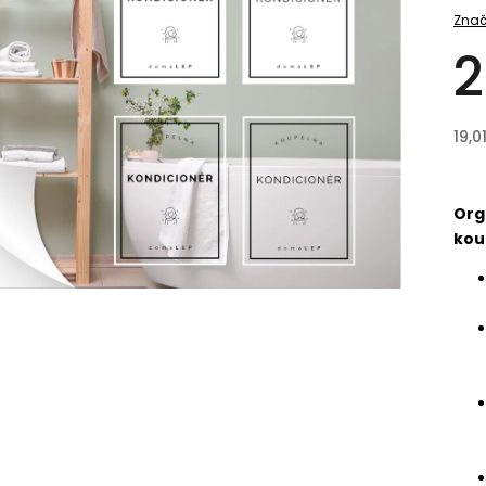
Znač
2
19,0
Org
kou