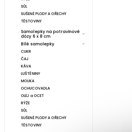
SŮL
SUŠENÉ PLODY A OŘECHY
TĚSTOVINY
Samolepky na potravinové
dózy 6 x 8 cm
Bílé samolepky
CUKR
ČAJ
KÁVA
LUŠTĚNINY
MOUKA
OCHUCOVADLA
OLEJ a OCET
RÝŽE
SŮL
SUŠENÉ PLODY A OŘECHY
TĚSTOVINY