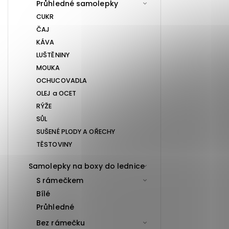
Průhledné samolepky
CUKR
ČAJ
KÁVA
LUŠTĚNINY
MOUKA
OCHUCOVADLA
OLEJ a OCET
RÝŽE
SŮL
SUŠENÉ PLODY A OŘECHY
TĚSTOVINY
Samolepky na boxy do lednice
S rámečkem
Bílé
Průhledné
Bez rámečku