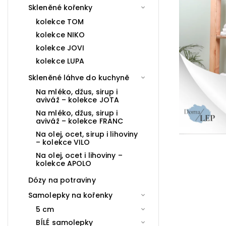
Skleněné kořenky
kolekce TOM
kolekce NIKO
kolekce JOVI
kolekce LUPA
Skleněné láhve do kuchyně
Na mléko, džus, sirup i
aviváž – kolekce JOTA
Na mléko, džus, sirup i
aviváž – kolekce FRANC
Na olej, ocet, sirup i lihoviny
– kolekce VILO
Na olej, ocet i lihoviny –
kolekce APOLO
Dózy na potraviny
Samolepky na kořenky
5 cm
BÍLÉ samolepky