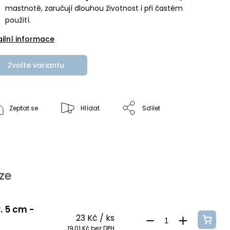
mastnotě, zaručují dlouhou životnost i při častém
použití.
ailní informace
Zvolte variantu
Zeptat se
Hlídat
Sdílet
ze
. 5 cm -
23 Kč
/ ks
19,01 Kč bez DPH