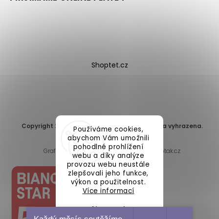
Shoptet.cz
Copyright 2026
DomaLEP s.r.o.
. Všechna práva vyhrazena.
Používáme cookies,
Upravit nastavení cookies
abychom Vám umožnili
pohodlné prohlížení
Grafický návrh vytvořil a nakódoval
Shoptak.cz
webu a díky analýze
provozu webu neustále
zlepšovali jeho funkce,
výkon a použitelnost.
Více informací
Nastavení