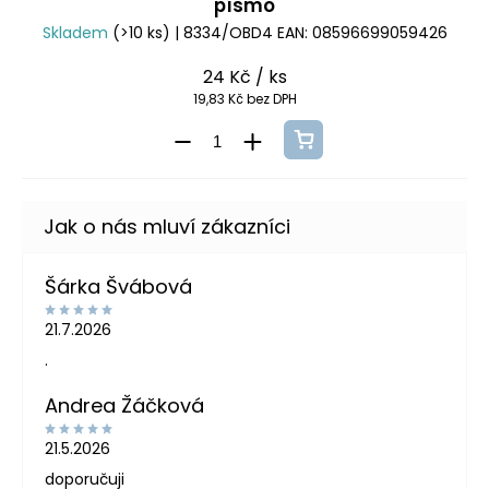
písmo
Skladem
(>10 ks)
| 8334/OBD4
EAN:
08596699059426
24 Kč
/ ks
19,83 Kč bez DPH
Šárka Švábová
21.7.2026
.
Andrea Žáčková
21.5.2026
doporučuji