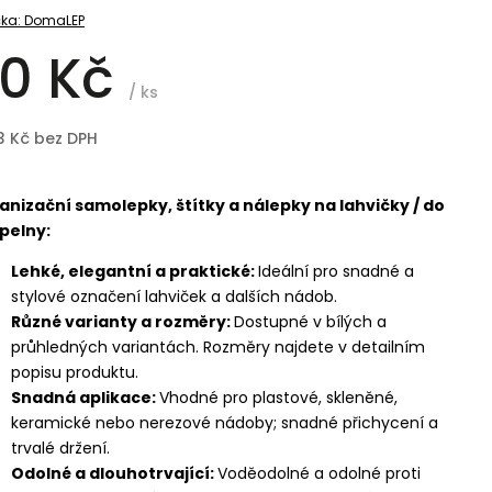
ka:
DomaLEP
0 Kč
/ ks
3 Kč bez DPH
anizační samolepky, štítky a nálepky na lahvičky / do
pelny:
Lehké, elegantní a praktické:
Ideální pro snadné a
stylové označení lahviček a dalších nádob.
Různé varianty a rozměry:
Dostupné v bílých a
průhledných variantách. Rozměry najdete v detailním
popisu produktu.
Snadná aplikace:
Vhodné pro plastové, skleněné,
keramické nebo nerezové nádoby; snadné přichycení a
trvalé držení.
Odolné a dlouhotrvající:
Voděodolné a odolné proti