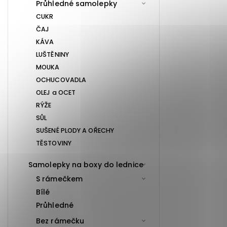
Průhledné samolepky
CUKR
ČAJ
KÁVA
LUŠTĚNINY
MOUKA
OCHUCOVADLA
OLEJ a OCET
RÝŽE
SŮL
SUŠENÉ PLODY A OŘECHY
TĚSTOVINY
Samolepky na boxy do lednice
S rámečkem
Bílé
Průhledné
Bez rámečku