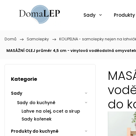
Sady
Produkty
Domů
/
Samolepky
/
KOUPELNA - samolepky nejen na lahvič
MASÁŽNÍ OLEJ průměr 4,5 cm - vinylová voděodolná omyvatel
MASÁ
Kategorie
vodě
Sady
do k
Sady do kuchyně
Lahve na olej, ocet a sirup
Sady kořenek
Produkty do kuchyně