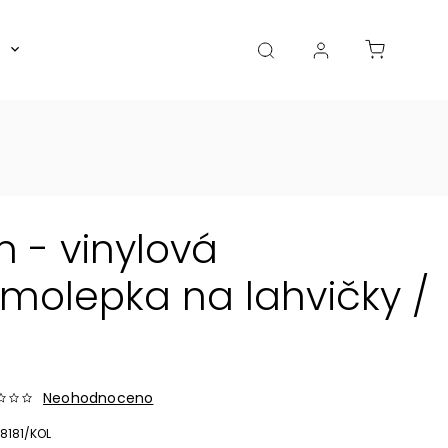
Boxy, dózy, kořenky, skleničky
Akce
Diá
 - vinylová
olepka na lahvičky /
Neohodnoceno
8181/KOL