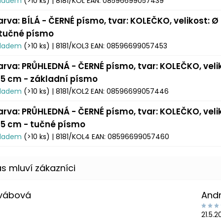
kladem
(>10 ks)
| 8181/KOL
EAN:
08596699057439
arva: BÍLÁ - ČERNÉ písmo, tvar: KOLEČKO, velikost: Ø
 tučné písmo
kladem
(>10 ks)
| 8181/KOL3
EAN:
08596699057453
arva: PRŮHLEDNÁ - ČERNÉ písmo, tvar: KOLEČKO, veli
,5 cm - základní písmo
kladem
(>10 ks)
| 8181/KOL2
EAN:
08596699057446
arva: PRŮHLEDNÁ - ČERNÉ písmo, tvar: KOLEČKO, veli
,5 cm - tučné písmo
kladem
(>10 ks)
| 8181/KOL4
EAN:
08596699057460
Švábová
And
21.5.