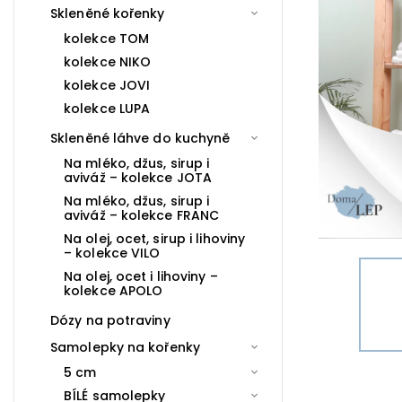
Skleněné kořenky
kolekce TOM
kolekce NIKO
kolekce JOVI
kolekce LUPA
Skleněné láhve do kuchyně
Na mléko, džus, sirup i
aviváž – kolekce JOTA
Na mléko, džus, sirup i
aviváž – kolekce FRANC
Na olej, ocet, sirup i lihoviny
– kolekce VILO
Na olej, ocet i lihoviny –
kolekce APOLO
Dózy na potraviny
Samolepky na kořenky
5 cm
BÍLÉ samolepky