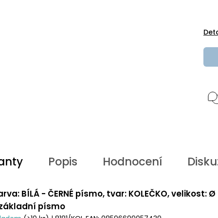
Det
anty
Popis
Hodnocení
Disku
arva: BÍLÁ - ČERNÉ písmo, tvar: KOLEČKO, velikost: Ø
 základní písmo