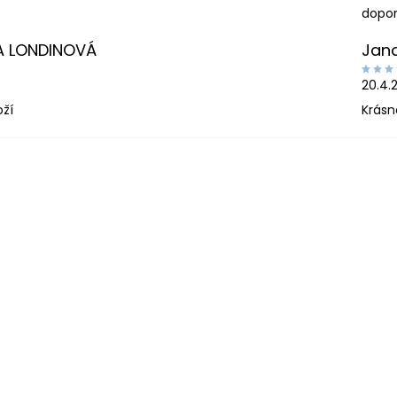
dopor
A LONDINOVÁ
Jan
20.4.
oží
Krásn