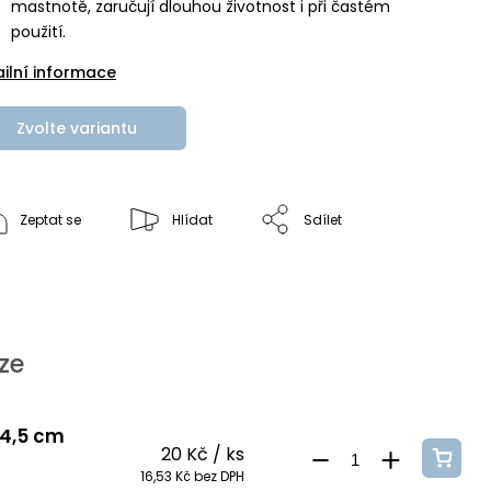
mastnotě, zaručují dlouhou životnost i při častém
použití.
ailní informace
Zvolte variantu
Zeptat se
Hlídat
Sdílet
ze
 4,5 cm
20 Kč
/ ks
16,53 Kč bez DPH