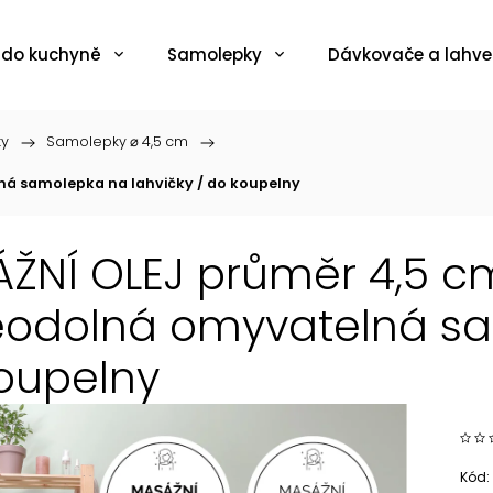
 do kuchyně
Samolepky
Dávkovače a lahve
ky
/
Samolepky ⌀ 4,5 cm
/
ná samolepka na lahvičky / do koupelny
ŽNÍ OLEJ průměr 4,5 cm
odolná omyvatelná sam
oupelny
Kód: