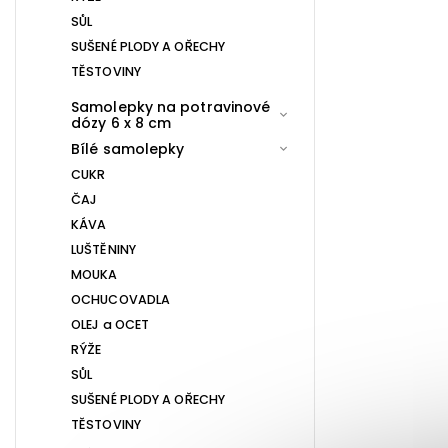
SŮL
SUŠENÉ PLODY A OŘECHY
TĚSTOVINY
Samolepky na potravinové
dózy 6 x 8 cm
Bílé samolepky
CUKR
ČAJ
KÁVA
LUŠTĚNINY
MOUKA
OCHUCOVADLA
OLEJ a OCET
RÝŽE
SŮL
SUŠENÉ PLODY A OŘECHY
TĚSTOVINY