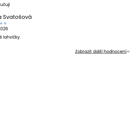
učuji
a Svatošová
2026
é lahvičky.
Zobrazit další hodnocení