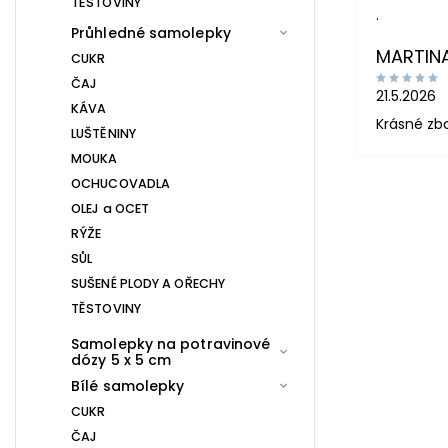
TĚSTOVINY
.
Průhledné samolepky
MARTIN
CUKR
ČAJ
21.5.2026
KÁVA
Krásné zb
LUŠTĚNINY
MOUKA
OCHUCOVADLA
OLEJ a OCET
RÝŽE
SŮL
SUŠENÉ PLODY A OŘECHY
TĚSTOVINY
Samolepky na potravinové
dózy 5 x 5 cm
Bílé samolepky
CUKR
ČAJ