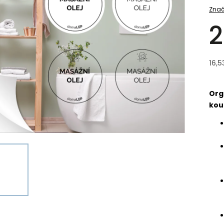
Znač
2
16,5
Org
kou