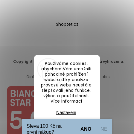
Shoptet.cz
Copyright 2026
DomaLEP s.r.o.
. Všechna práva vyhrazena.
Používáme cookies,
Upravit nastavení cookies
abychom Vám umožnili
pohodlné prohlížení
Grafický návrh vytvořil a nakódoval
Shoptak.cz
webu a díky analýze
provozu webu neustále
zlepšovali jeho funkce,
výkon a použitelnost.
Více informací
Nastavení
Sleva 100 Kč na
ANO
NE
Souhlasím
první nákup?