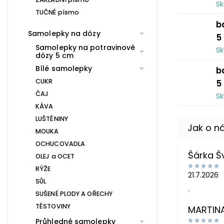
S
TUČNÉ písmo
b
Samolepky na dózy
5
Samolepky na potravinové
S
dózy 5 cm
Bílé samolepky
b
CUKR
5
ČAJ
S
KÁVA
LUŠTĚNINY
MOUKA
OCHUCOVADLA
Šárka 
OLEJ a OCET
RÝŽE
21.7.2026
SŮL
.
SUŠENÉ PLODY A OŘECHY
TĚSTOVINY
MARTIN
Průhledné samolepky