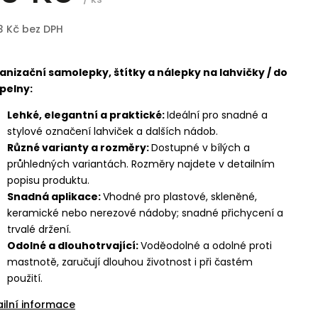
3 Kč bez DPH
anizační samolepky, štítky a nálepky na lahvičky / do
pelny:
Lehké, elegantní a praktické:
Ideální pro snadné a
stylové označení lahviček a dalších nádob.
Různé varianty a rozměry:
Dostupné v bílých a
průhledných variantách. Rozměry najdete v detailním
popisu produktu.
Snadná aplikace:
Vhodné pro plastové, skleněné,
keramické nebo nerezové nádoby; snadné přichycení a
trvalé držení.
Odolné a dlouhotrvající:
Voděodolné a odolné proti
mastnotě, zaručují dlouhou životnost i při častém
použití.
ailní informace