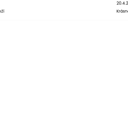
20.4.
oží
Krásn