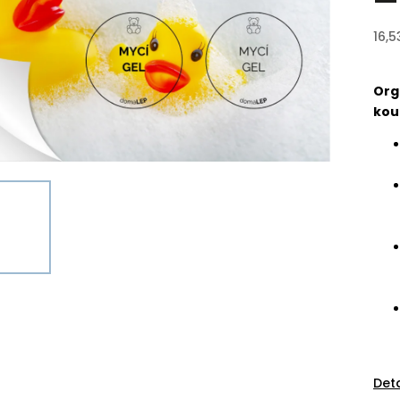
16,5
Org
kou
Det