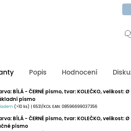
anty
Popis
Hodnocení
Disku
arva: BÍLÁ - ČERNÉ písmo, tvar: KOLEČKO, velikost: Ø
ákladní písmo
kladem
(>10 ks)
| 6531/KOL
EAN:
08596699037356
arva: BÍLÁ - ČERNÉ písmo, tvar: KOLEČKO, velikost: Ø
učné písmo