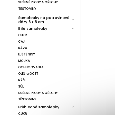
SUŠENÉ PLODY A OŘECHY
TĚSTOVINY
Samolepky na potravinové
dózy 6 x 8 cm
Bílé samolepky
CUKR
ČAJ
KÁVA
LUŠTĚNINY
MOUKA
OCHUCOVADLA
OLEJ a OCET
RÝŽE
SŮL
SUŠENÉ PLODY A OŘECHY
TĚSTOVINY
Průhledné samolepky
CUKR