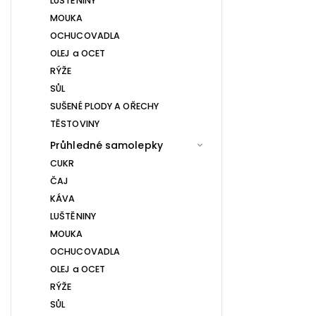
LUŠTĚNINY
MOUKA
OCHUCOVADLA
OLEJ a OCET
RÝŽE
SŮL
SUŠENÉ PLODY A OŘECHY
TĚSTOVINY
Průhledné samolepky
CUKR
ČAJ
KÁVA
LUŠTĚNINY
MOUKA
OCHUCOVADLA
OLEJ a OCET
RÝŽE
SŮL