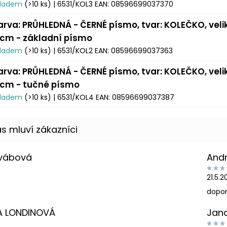
kladem
(>10 ks)
| 6531/KOL3
EAN:
08596699037370
arva: PRŮHLEDNÁ - ČERNÉ písmo, tvar: KOLEČKO, veli
 cm - základní písmo
kladem
(>10 ks)
| 6531/KOL2
EAN:
08596699037363
arva: PRŮHLEDNÁ - ČERNÉ písmo, tvar: KOLEČKO, veli
 cm - tučné písmo
kladem
(>10 ks)
| 6531/KOL4
EAN:
08596699037387
Švábová
And
21.5.
dopor
A LONDINOVÁ
Jan