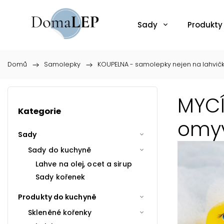
Sady
Produkty
Domů
/
Samolepky
/
KOUPELNA - samolepky nejen na lahvič
MYCÍ
Kategorie
omyv
Sady
Sady do kuchyně
Lahve na olej, ocet a sirup
Sady kořenek
Produkty do kuchyně
Skleněné kořenky