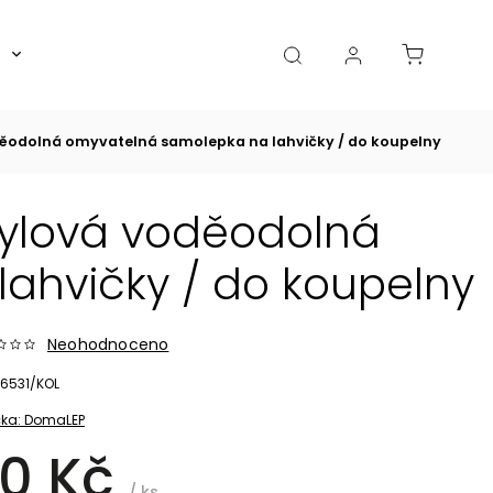
Boxy, dózy, kořenky, skleničky
Akce
Diá
děodolná omyvatelná samolepka na lahvičky / do koupelny
nylová voděodolná
ahvičky / do koupelny
Neohodnoceno
6531/KOL
ka:
DomaLEP
0 Kč
/ ks