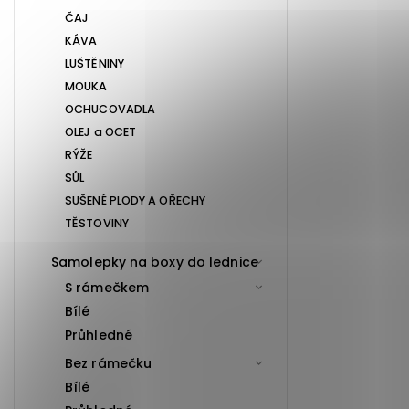
ČAJ
KÁVA
LUŠTĚNINY
MOUKA
OCHUCOVADLA
OLEJ a OCET
RÝŽE
SŮL
SUŠENÉ PLODY A OŘECHY
TĚSTOVINY
Samolepky na boxy do lednice
S rámečkem
Bílé
Průhledné
Bez rámečku
Bílé