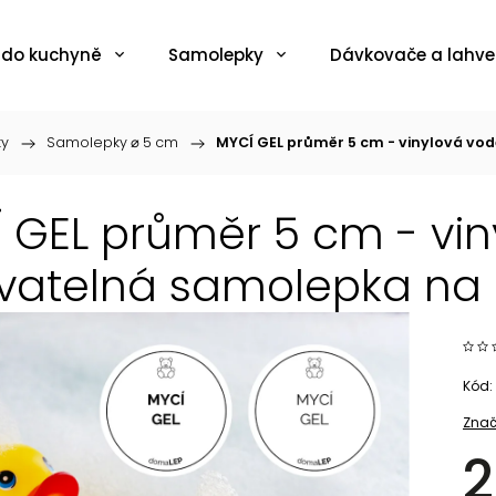
 do kuchyně
Samolepky
Dávkovače a lahve
ky
/
Samolepky ⌀ 5 cm
/
MYCÍ GEL průměr 5 cm - vinylová vo
 GEL průměr 5 cm - vi
atelná samolepka na l
Kód:
Znač
2