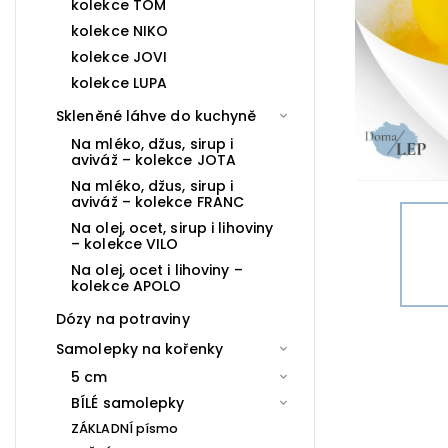
kolekce TOM
kolekce NIKO
kolekce JOVI
kolekce LUPA
Skleněné láhve do kuchyně
Na mléko, džus, sirup i
aviváž – kolekce JOTA
Na mléko, džus, sirup i
aviváž – kolekce FRANC
Na olej, ocet, sirup i lihoviny
– kolekce VILO
Na olej, ocet i lihoviny –
kolekce APOLO
Dózy na potraviny
Samolepky na kořenky
5 cm
BÍLÉ samolepky
ZÁKLADNÍ písmo