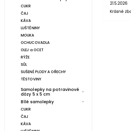
21.5.2026
CUKR
Krásné zb
ČAJ
KÁVA
LUŠTĚNINY
MOUKA
OCHUCOVADLA
OLEJ a OCET
RÝŽE
SŮL
SUŠENÉ PLODY A OŘECHY
TĚSTOVINY
Samolepky na potravinové
dózy 5 x 5 cm
Bílé samolepky
CUKR
ČAJ
KÁVA