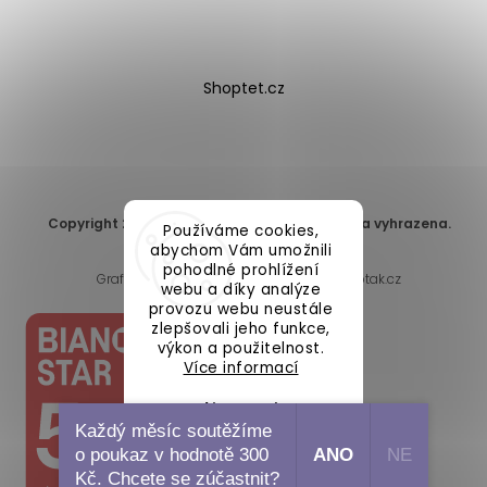
Shoptet.cz
Copyright 2026
DomaLEP s.r.o.
. Všechna práva vyhrazena.
Používáme cookies,
Upravit nastavení cookies
abychom Vám umožnili
pohodlné prohlížení
Grafický návrh vytvořil a nakódoval
Shoptak.cz
webu a díky analýze
provozu webu neustále
zlepšovali jeho funkce,
výkon a použitelnost.
Více informací
Nastavení
Každý měsíc soutěžíme
o poukaz v hodnotě 300
ANO
NE
Souhlasím
Kč. Chcete se zúčastnit?