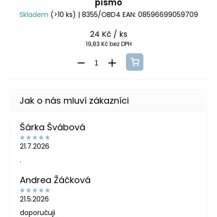
písmo
Skladem
(>10 ks)
| 8355/OBD4
EAN:
08596699059709
24 Kč
/ ks
19,83 Kč bez DPH
Šárka Švábová
21.7.2026
.
Andrea Žáčková
21.5.2026
doporučuji