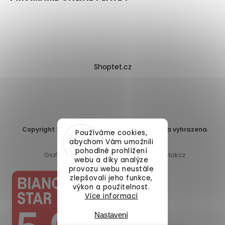
Shoptet.cz
Copyright 2026
DomaLEP s.r.o.
. Všechna práva vyhrazena.
Používáme cookies,
Upravit nastavení cookies
abychom Vám umožnili
pohodlné prohlížení
Grafický návrh vytvořil a nakódoval
Shoptak.cz
webu a díky analýze
provozu webu neustále
zlepšovali jeho funkce,
výkon a použitelnost.
Více informací
Nastavení