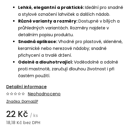
Lehké, elegantní a praktické:
Ideální pro snadné
a stylové označení lahviček a dalších nádob.
Různé varianty a rozměry:
Dostupné v bílých a
průhledných variantách. Rozměry najdete v
detailním popisu produktu.
Snadná aplikace:
Vhodné pro plastové, skleněné,
keramické nebo nerezové nádoby; snadné
přichycení a trvalé držení.
Odolné a dlouhotrvající:
Voděodolné a odolné
proti mastnotě, zaručují dlouhou životnost i při
častém použití.
Detailní informace
Neohodnoceno
Značka:
DomaLEP
22 Kč
/ ks
18,18 Kč bez DPH