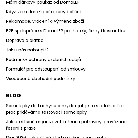
Mám dárkový poukaz od DomaLEP
Když vám dorazí poškozený balíček
Reklamace, vrácení a výměna zboží
B2B spolupráce s DomaLEP pro hotely, firmy i kosmetiku
Doprava a platba
Jak u nás nakoupit?
Podmínky ochrany osobních údajů
Formulář pro odstoupení od smlouvy
Všeobecné obchodní podmínky
BLOG
Samolepky do kuchyně a myčka: jak je to s odolností a
proč přidáváme testovací samolepky
Jak efektivně organizovat koření a potraviny: provázaná
řešení z praxe
Diář 2026: Jak mít přehled o rodině, práci i sobě