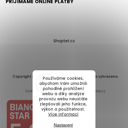
PŘIJÍMÁME ONLINE PLATBY
Shoptet.cz
Copyright 2026
DomaLEP s.r.o.
. Všechna práva vyhrazena.
Používáme cookies,
Upravit nastavení cookies
abychom Vám umožnili
pohodlné prohlížení
Grafický návrh vytvořil a nakódoval
Shoptak.cz
webu a díky analýze
provozu webu neustále
zlepšovali jeho funkce,
výkon a použitelnost.
Více informací
Nastavení