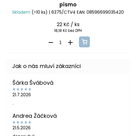
písmo
Skladem
(>10 ks)
| 6375/CTV4
EAN:
08596699035420
22 Kč
/ ks
18,18 Kč bez DPH
Šárka Švábová
21.7.2026
.
Andrea Žáčková
21.5.2026