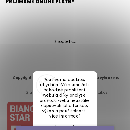
PŘIJÍMÁME ONLINE PLATBY
Shoptet.cz
Copyright 2026
DomaLEP s.r.o.
. Všechna práva vyhrazena.
Používáme cookies,
Upravit nastavení cookies
abychom Vám umožnili
pohodlné prohlížení
Grafický návrh vytvořil a nakódoval
Shoptak.cz
webu a díky analýze
provozu webu neustále
zlepšovali jeho funkce,
výkon a použitelnost.
Více informací
Nastavení