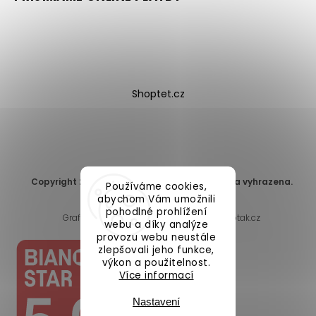
Shoptet.cz
Copyright 2026
DomaLEP s.r.o.
. Všechna práva vyhrazena.
Používáme cookies,
Upravit nastavení cookies
abychom Vám umožnili
pohodlné prohlížení
Grafický návrh vytvořil a nakódoval
Shoptak.cz
webu a díky analýze
provozu webu neustále
zlepšovali jeho funkce,
výkon a použitelnost.
Více informací
Nastavení