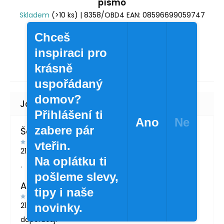
písmo
Skladem
(>10 ks)
| 8358/OBD4
EAN:
08596699059747
24 Kč
/ ks
Chceš
19,83 Kč bez DPH
inspiraci pro
krásně
uspořádaný
domov?
Přihlášení ti
Ano
Ne
zabere pár
Šárka Švábová
vteřin.
21.7.2026
Na oplátku ti
.
pošleme slevy,
Andrea Žáčková
tipy i naše
21.5.2026
novinky.
doporučuji