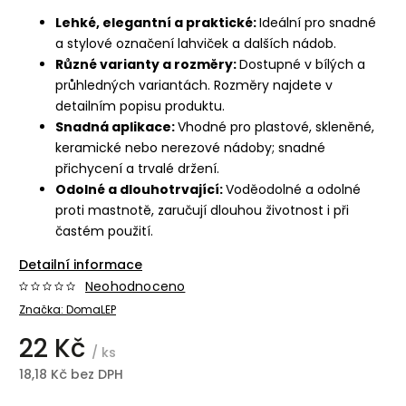
Lehké, elegantní a praktické:
Ideální pro snadné
a stylové označení lahviček a dalších nádob.
Různé varianty a rozměry:
Dostupné v bílých a
průhledných variantách. Rozměry najdete v
detailním popisu produktu.
Snadná aplikace:
Vhodné pro plastové, skleněné,
keramické nebo nerezové nádoby; snadné
přichycení a trvalé držení.
Odolné a dlouhotrvající:
Voděodolné a odolné
proti mastnotě, zaručují dlouhou životnost i při
častém použití.
Detailní informace
Neohodnoceno
Značka:
DomaLEP
22 Kč
/ ks
18,18 Kč bez DPH