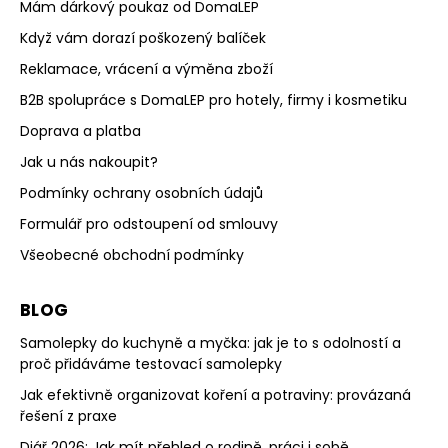
Mám dárkový poukaz od DomaLEP
Když vám dorazí poškozený balíček
Reklamace, vrácení a výměna zboží
B2B spolupráce s DomaLEP pro hotely, firmy i kosmetiku
Doprava a platba
Jak u nás nakoupit?
Podmínky ochrany osobních údajů
Formulář pro odstoupení od smlouvy
Všeobecné obchodní podmínky
BLOG
Samolepky do kuchyně a myčka: jak je to s odolností a
proč přidáváme testovací samolepky
Jak efektivně organizovat koření a potraviny: provázaná
řešení z praxe
Diář 2026: Jak mít přehled o rodině, práci i sobě