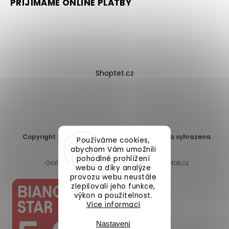
PŘIJÍMÁME ONLINE PLATBY
Shoptet.cz
Copyright 2026
DomaLEP s.r.o.
. Všechna práva vyhrazena.
Používáme cookies,
Upravit nastavení cookies
abychom Vám umožnili
pohodlné prohlížení
Grafický návrh vytvořil a nakódoval
Shoptak.cz
webu a díky analýze
provozu webu neustále
zlepšovali jeho funkce,
výkon a použitelnost.
Více informací
Nastavení