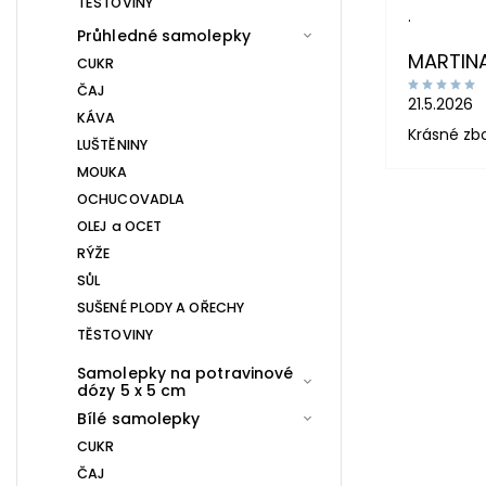
TĚSTOVINY
.
Průhledné samolepky
MARTIN
CUKR
ČAJ
21.5.2026
KÁVA
Krásné zb
LUŠTĚNINY
MOUKA
OCHUCOVADLA
OLEJ a OCET
RÝŽE
SŮL
SUŠENÉ PLODY A OŘECHY
TĚSTOVINY
Samolepky na potravinové
dózy 5 x 5 cm
Bílé samolepky
CUKR
ČAJ