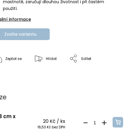
mastnotě, zaručují dlouhou životnost i při častém
použití.
ailní informace
Zvolte variantu
Zeptat se
Hlídat
Sdílet
ze
 3 cm x
20 Kč
/ ks
16,53 Kč bez DPH