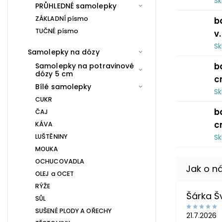
S
PRŮHLEDNÉ samolepky
ZÁKLADNÍ písmo
b
TUČNÉ písmo
v
S
Samolepky na dózy
b
Samolepky na potravinové
dózy 5 cm
c
Bílé samolepky
S
CUKR
b
ČAJ
c
KÁVA
LUŠTĚNINY
S
MOUKA
OCHUCOVADLA
OLEJ a OCET
RÝŽE
Šárka 
SŮL
SUŠENÉ PLODY A OŘECHY
21.7.2026