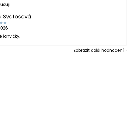
učuji
a Svatošová
2026
é lahvičky.
Zobrazit další hodnocení