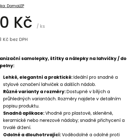
ka:
DomaLEP
0 Kč
/ ks
3 Kč bez DPH
anizační samolepky, štítky a nálepky na lahvičky / do
pelny:
Lehké, elegantní a praktické:
Ideální pro snadné a
stylové označení lahviček a dalších nádob.
Různé varianty a rozměry:
Dostupné v bílých a
průhledných variantách. Rozměry najdete v detailním
popisu produktu.
Snadná aplikace:
Vhodné pro plastové, skleněné,
keramické nebo nerezové nádoby; snadné přichycení a
trvalé držení.
Odolné a dlouhotrvající:
Voděodolné a odolné proti