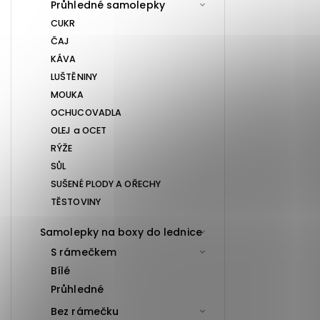
Průhledné samolepky
CUKR
ČAJ
KÁVA
LUŠTĚNINY
MOUKA
OCHUCOVADLA
OLEJ a OCET
RÝŽE
SŮL
SUŠENÉ PLODY A OŘECHY
TĚSTOVINY
Samolepky na boxy do lednice
S rámečkem
Bílé
Průhledné
Bez rámečku