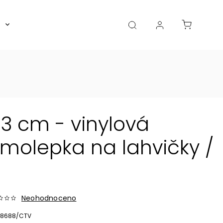
Boxy, dózy, kořenky, skleničky
Akce
Diá
3 cm - vinylová
olepka na lahvičky /
Neohodnoceno
8688/CTV