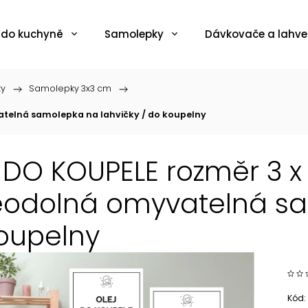
 do kuchyně
Samolepky
Dávkovače a lahve
ky
/
Samolepky 3x3 cm
/
atelná samolepka na lahvičky / do koupelny
 DO KOUPELE rozměr 3 x 
odolná omyvatelná sam
oupelny
Kód: