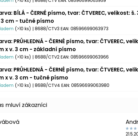
kladem
(>10 ks)
| 8688/CTV
EAN:
08596699063959
arva: BÍLÁ - ČERNÉ písmo, tvar: ČTVEREC, velikost: š.
. 3 cm - tučné písmo
kladem
(>10 ks)
| 8688/CTV3
EAN:
08596699063973
arva: PRŮHLEDNÁ - ČERNÉ písmo, tvar: ČTVEREC, veliko
m x v. 3 cm - základní písmo
kladem
(>10 ks)
| 8688/CTV2
EAN:
08596699063966
arva: PRŮHLEDNÁ - ČERNÉ písmo, tvar: ČTVEREC, veliko
m x v. 3 cm - tučné písmo
kladem
(>10 ks)
| 8688/CTV4
EAN:
08596699063980
Švábová
And
21.5.