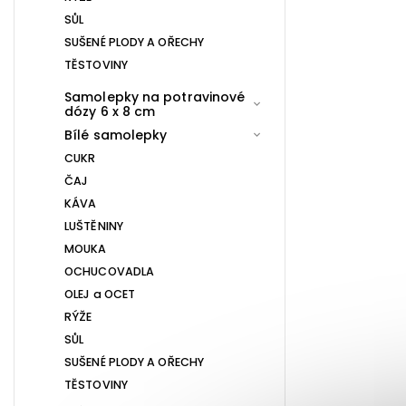
SŮL
SUŠENÉ PLODY A OŘECHY
TĚSTOVINY
Samolepky na potravinové
dózy 6 x 8 cm
Bílé samolepky
CUKR
ČAJ
KÁVA
LUŠTĚNINY
MOUKA
OCHUCOVADLA
OLEJ a OCET
RÝŽE
SŮL
SUŠENÉ PLODY A OŘECHY
TĚSTOVINY