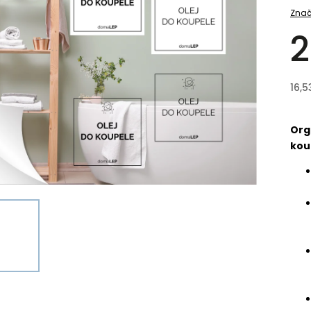
Znač
2
16,5
Org
kou