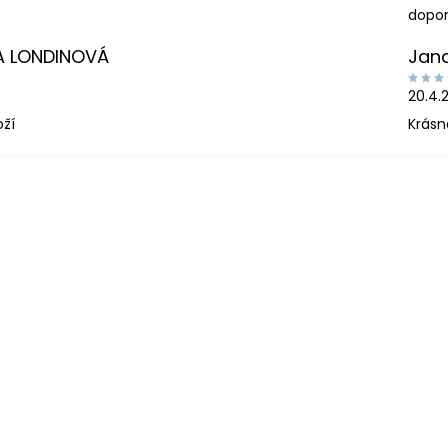
dopor
A LONDINOVÁ
Jan
20.4.
oží
Krásn