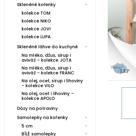
Skleněné kořenky
kolekce TOM
kolekce NIKO
kolekce JOVI
kolekce LUPA
Skleněné láhve do kuchyně
Na mléko, džus, sirup i
aviváž – kolekce JOTA
Na mléko, džus, sirup i
aviváž – kolekce FRANC
Na olej, ocet, sirup i lihoviny
– kolekce VILO
Na olej, ocet i lihoviny –
kolekce APOLO
Dózy na potraviny
Samolepky na kořenky
5 cm
BÍLÉ samolepky