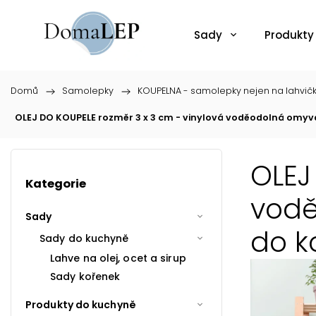
Sady
Produkty
Domů
/
Samolepky
/
KOUPELNA - samolepky nejen na lahvič
OLEJ DO KOUPELE rozměr 3 x 3 cm - vinylová voděodolná omyv
OLEJ
Kategorie
vodě
Sady
do k
Sady do kuchyně
Lahve na olej, ocet a sirup
Sady kořenek
Produkty do kuchyně