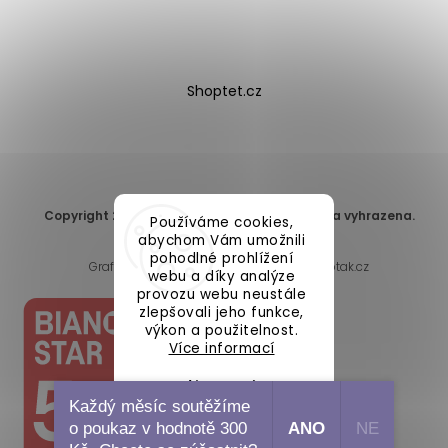
Shoptet.cz
Copyright 2026
DomaLEP s.r.o.
. Všechna práva vyhrazena.
Používáme cookies,
Upravit nastavení cookies
abychom Vám umožnili
pohodlné prohlížení
Grafický návrh vytvořil a nakódoval
Shoptak.cz
webu a díky analýze
provozu webu neustále
zlepšovali jeho funkce,
výkon a použitelnost.
Více informací
Nastavení
Každý měsíc soutěžíme
o poukaz v hodnotě 300
ANO
NE
Souhlasím