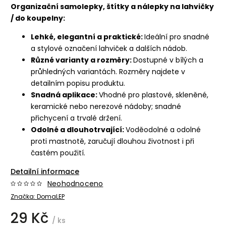
Organizační samolepky, štítky a nálepky na lahvičky
/ do koupelny:
Lehké, elegantní a praktické:
Ideální pro snadné
a stylové označení lahviček a dalších nádob.
Různé varianty a rozměry:
Dostupné v bílých a
průhledných variantách. Rozměry najdete v
detailním popisu produktu.
Snadná aplikace:
Vhodné pro plastové, skleněné,
keramické nebo nerezové nádoby; snadné
přichycení a trvalé držení.
Odolné a dlouhotrvající:
Voděodolné a odolné
proti mastnotě, zaručují dlouhou životnost i při
častém použití.
Detailní informace
Neohodnoceno
Značka:
DomaLEP
29 Kč
/ ks