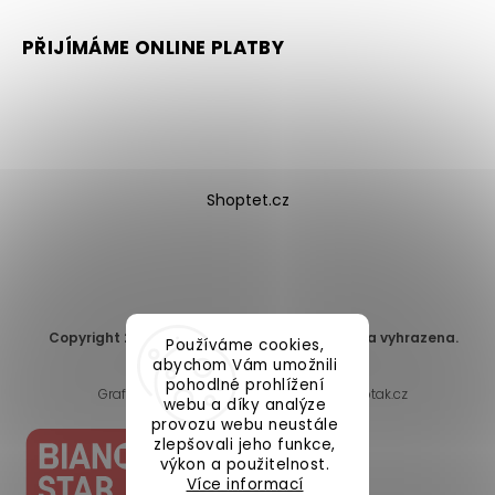
PŘIJÍMÁME ONLINE PLATBY
Shoptet.cz
Copyright 2026
DomaLEP s.r.o.
. Všechna práva vyhrazena.
Používáme cookies,
Upravit nastavení cookies
abychom Vám umožnili
pohodlné prohlížení
Grafický návrh vytvořil a nakódoval
Shoptak.cz
webu a díky analýze
provozu webu neustále
zlepšovali jeho funkce,
výkon a použitelnost.
Více informací