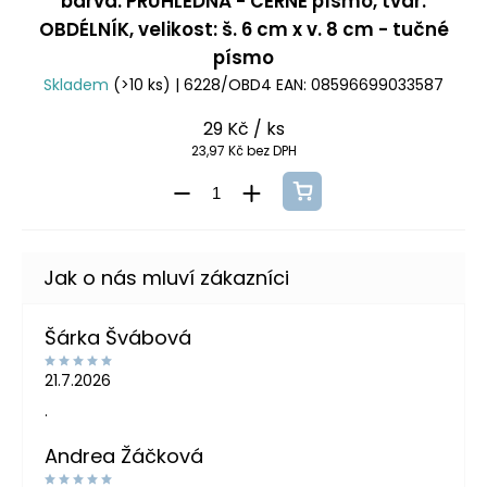
barva: PRŮHLEDNÁ - ČERNÉ písmo, tvar:
OBDÉLNÍK, velikost: š. 6 cm x v. 8 cm - tučné
písmo
Skladem
(>10 ks)
| 6228/OBD4
EAN:
08596699033587
29 Kč
/ ks
23,97 Kč bez DPH
Šárka Švábová
21.7.2026
.
Andrea Žáčková