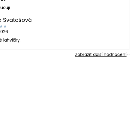
učuji
a Svatošová
2026
é lahvičky.
Zobrazit další hodnocení