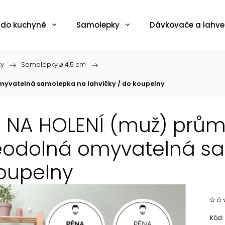
 do kuchyně
Samolepky
Dávkovače a lahve
ky
/
Samolepky ⌀ 4,5 cm
/
myvatelná samolepka na lahvičky / do koupelny
 NA HOLENÍ (muž) průmě
odolná omyvatelná sam
oupelny
Kód: