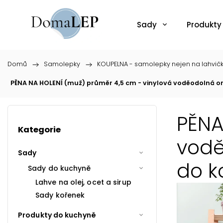
Sady
Produkty
Domů
/
Samolepky
/
KOUPELNA - samolepky nejen na lahvič
PĚNA NA HOLENÍ (muž) průměr 4,5 cm - vinylová voděodolná o
PĚNA
Kategorie
vodě
Sady
do k
Sady do kuchyně
Lahve na olej, ocet a sirup
Sady kořenek
Produkty do kuchyně