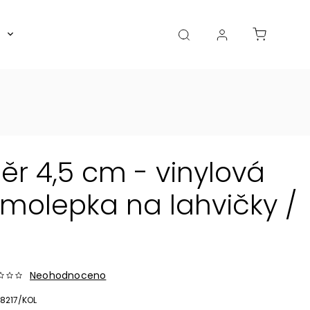
Boxy, dózy, kořenky, skleničky
Akce
Diá
r 4,5 cm - vinylová
olepka na lahvičky /
Neohodnoceno
8217/KOL