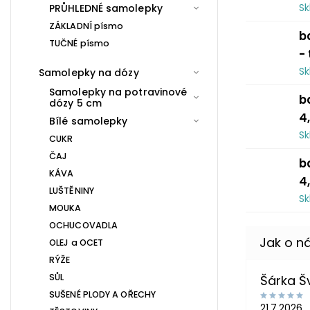
S
PRŮHLEDNÉ samolepky
ZÁKLADNÍ písmo
b
TUČNÉ písmo
-
S
Samolepky na dózy
Samolepky na potravinové
b
dózy 5 cm
4
Bílé samolepky
S
CUKR
ČAJ
b
KÁVA
4
LUŠTĚNINY
S
MOUKA
OCHUCOVADLA
OLEJ a OCET
RÝŽE
SŮL
Šárka 
SUŠENÉ PLODY A OŘECHY
21.7.2026