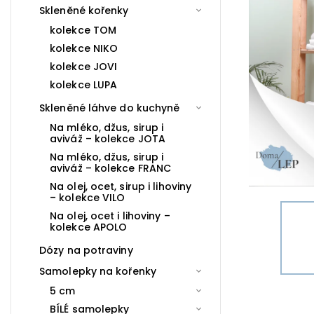
Skleněné kořenky
kolekce TOM
kolekce NIKO
kolekce JOVI
kolekce LUPA
Skleněné láhve do kuchyně
Na mléko, džus, sirup i
aviváž – kolekce JOTA
Na mléko, džus, sirup i
aviváž – kolekce FRANC
Na olej, ocet, sirup i lihoviny
– kolekce VILO
Na olej, ocet i lihoviny –
kolekce APOLO
Dózy na potraviny
Samolepky na kořenky
5 cm
BÍLÉ samolepky