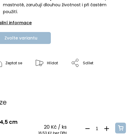
mastnotě, zaručují dlouhou životnost i při častém
použití.
ailní informace
Zvolte variantu
Zeptat se
Hlídat
Sdílet
ze
 4,5 cm
20 Kč
/ ks
16,53 Kč bez DPH