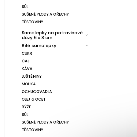
SŮL
SUŠENÉ PLODY A OŘECHY
TĚSTOVINY
Samolepky na potravinové
dózy 6 x 8 cm
Bílé samolepky
CUKR
ČAJ
KÁVA
LUŠTĚNINY
MOUKA
OCHUCOVADLA
OLEJ a OCET
RÝŽE
SŮL
SUŠENÉ PLODY A OŘECHY
TĚSTOVINY