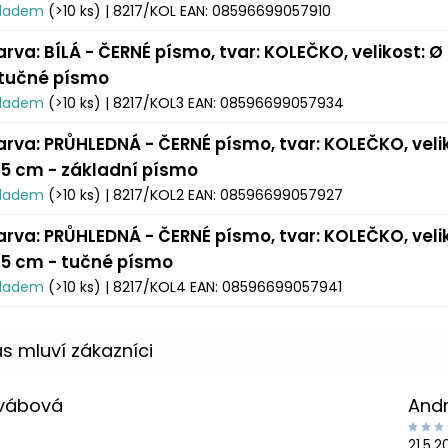
kladem
(>10 ks)
| 8217/KOL
EAN:
08596699057910
arva: BÍLÁ - ČERNÉ písmo, tvar: KOLEČKO, velikost: Ø
 tučné písmo
kladem
(>10 ks)
| 8217/KOL3
EAN:
08596699057934
arva: PRŮHLEDNÁ - ČERNÉ písmo, tvar: KOLEČKO, veli
,5 cm - základní písmo
kladem
(>10 ks)
| 8217/KOL2
EAN:
08596699057927
arva: PRŮHLEDNÁ - ČERNÉ písmo, tvar: KOLEČKO, veli
,5 cm - tučné písmo
kladem
(>10 ks)
| 8217/KOL4
EAN:
08596699057941
Švábová
And
21.5.