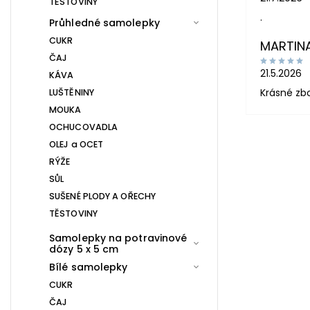
TĚSTOVINY
.
Průhledné samolepky
CUKR
MARTIN
ČAJ
21.5.2026
KÁVA
Krásné zb
LUŠTĚNINY
MOUKA
OCHUCOVADLA
OLEJ a OCET
RÝŽE
SŮL
SUŠENÉ PLODY A OŘECHY
TĚSTOVINY
Samolepky na potravinové
dózy 5 x 5 cm
Bílé samolepky
CUKR
ČAJ