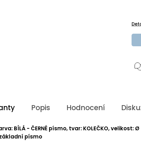
Det
anty
Popis
Hodnocení
Disku
arva: BÍLÁ - ČERNÉ písmo, tvar: KOLEČKO, velikost: Ø
 základní písmo