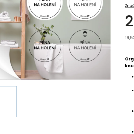
Znač
2
16,5
Org
kou