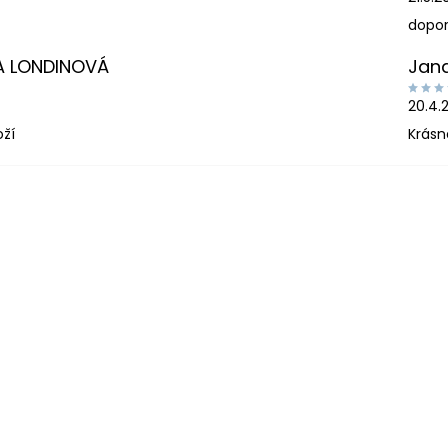
dopor
A LONDINOVÁ
Jan
20.4.
oží
Krásn