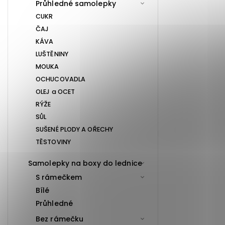
Průhledné samolepky
CUKR
ČAJ
KÁVA
LUŠTĚNINY
MOUKA
OCHUCOVADLA
OLEJ a OCET
RÝŽE
SŮL
SUŠENÉ PLODY A OŘECHY
TĚSTOVINY
Samolepky na boxy do lednice
S rámečkem
Bílé
Průhledné
Bez rámečku