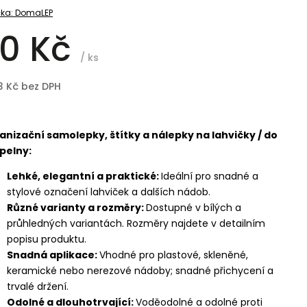
ka:
DomaLEP
0 Kč
/ ks
3 Kč bez DPH
anizační samolepky, štítky a nálepky na lahvičky / do
pelny:
Lehké, elegantní a praktické:
Ideální pro snadné a
stylové označení lahviček a dalších nádob.
Různé varianty a rozměry:
Dostupné v bílých a
průhledných variantách. Rozměry najdete v detailním
popisu produktu.
Snadná aplikace:
Vhodné pro plastové, skleněné,
keramické nebo nerezové nádoby; snadné přichycení a
trvalé držení.
Odolné a dlouhotrvající:
Voděodolné a odolné proti