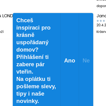
dopor
A LONDINOVÁ
Jan
Chceš
20.4.
inspiraci pro
oží
Krásn
krásně
uspořádaný
domov?
Přihlášení ti
Ano
Ne
zabere pár
vteřin.
Na oplátku ti
pošleme slevy,
tipy i naše
novinky.