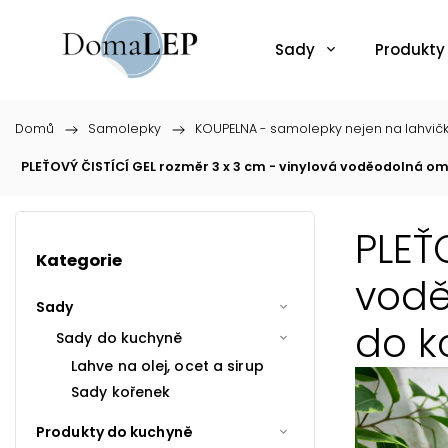
Sady
Produkty
Domů
/
Samolepky
/
KOUPELNA - samolepky nejen na lahvič
PLEŤOVÝ ČISTÍCÍ GEL rozměr 3 x 3 cm - vinylová voděodolná o
PLEŤ
Kategorie
vodě
Sady
do k
Sady do kuchyně
Lahve na olej, ocet a sirup
Sady kořenek
Produkty do kuchyně