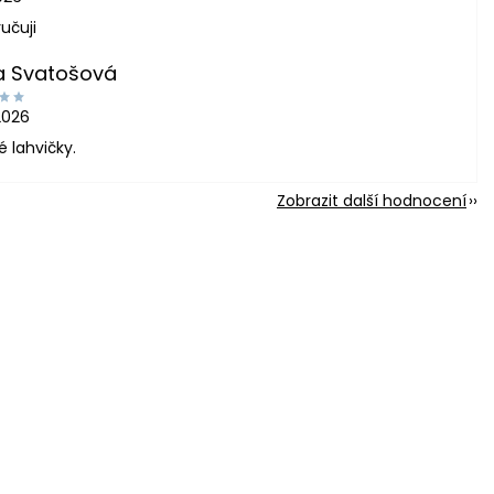
učuji
a Svatošová
2026
é lahvičky.
Zobrazit další hodnocení