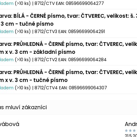
kladem
(>10 ks)
| 8712/CTV
EAN:
08596699064277
arva: BÍLÁ - ČERNÉ písmo, tvar: ČTVEREC, velikost: š.
. 3 cm - tučné písmo
kladem
(>10 ks)
| 8712/CTV3
EAN:
08596699064291
arva: PRŮHLEDNÁ - ČERNÉ písmo, tvar: ČTVEREC, veliko
m x v. 3 cm - základní písmo
kladem
(>10 ks)
| 8712/CTV2
EAN:
08596699064284
arva: PRŮHLEDNÁ - ČERNÉ písmo, tvar: ČTVEREC, veliko
m x v. 3 cm - tučné písmo
kladem
(>10 ks)
| 8712/CTV4
EAN:
08596699064307
Švábová
And
21.5.