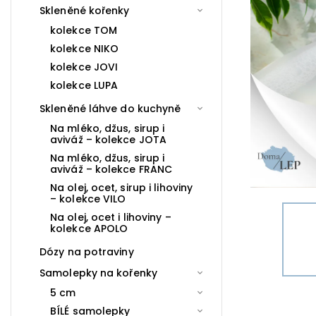
Skleněné kořenky
kolekce TOM
kolekce NIKO
kolekce JOVI
kolekce LUPA
Skleněné láhve do kuchyně
Na mléko, džus, sirup i
aviváž – kolekce JOTA
Na mléko, džus, sirup i
aviváž – kolekce FRANC
Na olej, ocet, sirup i lihoviny
– kolekce VILO
Na olej, ocet i lihoviny –
kolekce APOLO
Dózy na potraviny
Samolepky na kořenky
5 cm
BÍLÉ samolepky