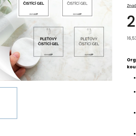
Znač
2
16,5
Org
kou