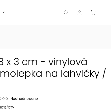
Boxy, dózy, kořenky, skleničky
Akce
Diá
3 x 3 cm - vinylová
olepka na lahvičky /
Neohodnoceno
8712/CTV