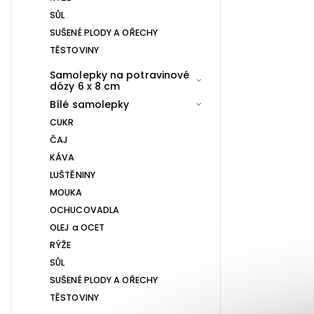
SŮL
SUŠENÉ PLODY A OŘECHY
TĚSTOVINY
Samolepky na potravinové
dózy 6 x 8 cm
Bílé samolepky
CUKR
ČAJ
KÁVA
LUŠTĚNINY
MOUKA
OCHUCOVADLA
OLEJ a OCET
RÝŽE
SŮL
SUŠENÉ PLODY A OŘECHY
TĚSTOVINY