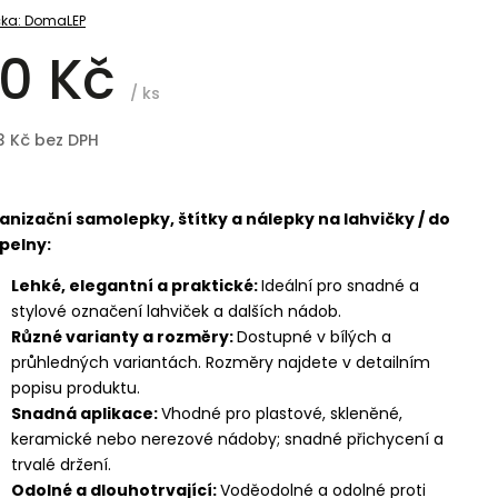
ka:
DomaLEP
0 Kč
/ ks
3 Kč bez DPH
anizační samolepky, štítky a nálepky na lahvičky / do
pelny:
Lehké, elegantní a praktické:
Ideální pro snadné a
stylové označení lahviček a dalších nádob.
Různé varianty a rozměry:
Dostupné v bílých a
průhledných variantách. Rozměry najdete v detailním
popisu produktu.
Snadná aplikace:
Vhodné pro plastové, skleněné,
keramické nebo nerezové nádoby; snadné přichycení a
trvalé držení.
Odolné a dlouhotrvající:
Voděodolné a odolné proti