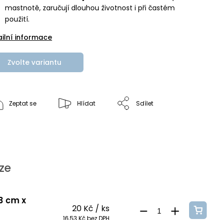
mastnotě, zaručují dlouhou životnost i při častém
použití.
ailní informace
Zvolte variantu
Zeptat se
Hlídat
Sdílet
ze
 3 cm x
20 Kč
/ ks
16,53 Kč bez DPH