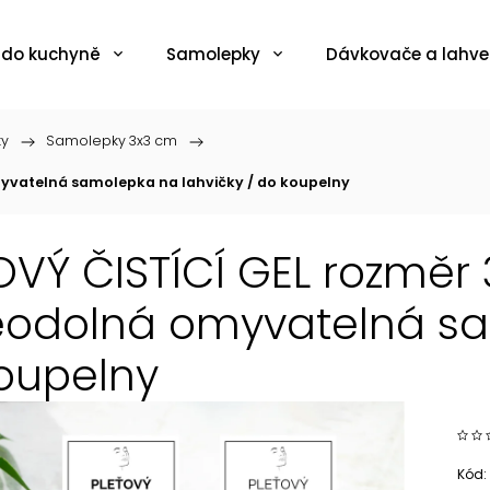
 do kuchyně
Samolepky
Dávkovače a lahve
ky
/
Samolepky 3x3 cm
/
myvatelná samolepka na lahvičky / do koupelny
OVÝ ČISTÍCÍ GEL rozměr 
odolná omyvatelná sam
oupelny
Kód: