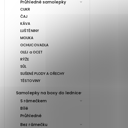
Průhledné samolepky
CUKR
ČAJ
KÁVA
LUŠTĚNINY
MOUKA
OCHUCOVADLA
OLEJ a OCET
RÝŽE
SŮL
SUŠENÉ PLODY A OŘECHY
TĚSTOVINY
Samolepky na boxy do lednice
S rámečkem
Bílé
Průhledné
Bez rámečku