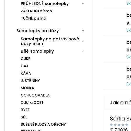
S
PRŮHLEDNÉ samolepky
ZÁKLADNÍ písmo
b
TUČNÉ písmo
v
S
Samolepky na dózy
Samolepky na potravinové
b
dózy 5 cm
c
Bílé samolepky
S
CUKR
ČAJ
b
KÁVA
c
LUŠTĚNINY
S
MOUKA
OCHUCOVADLA
OLEJ a OCET
RÝŽE
SŮL
Šárka 
SUŠENÉ PLODY A OŘECHY
21.7.2026