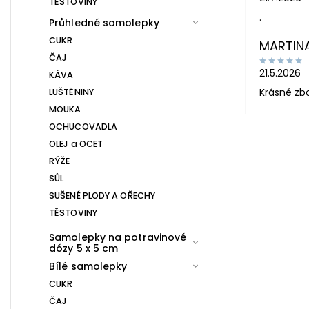
TĚSTOVINY
.
Průhledné samolepky
CUKR
MARTIN
ČAJ
21.5.2026
KÁVA
Krásné zb
LUŠTĚNINY
MOUKA
OCHUCOVADLA
OLEJ a OCET
RÝŽE
SŮL
SUŠENÉ PLODY A OŘECHY
TĚSTOVINY
Samolepky na potravinové
dózy 5 x 5 cm
Bílé samolepky
CUKR
ČAJ