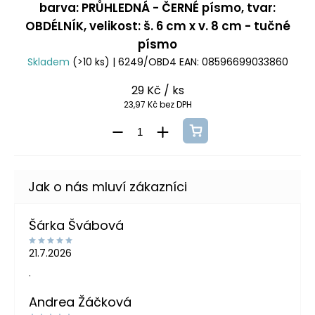
barva: PRŮHLEDNÁ - ČERNÉ písmo, tvar:
OBDÉLNÍK, velikost: š. 6 cm x v. 8 cm - tučné
písmo
Skladem
(>10 ks)
| 6249/OBD4
EAN:
08596699033860
29 Kč
/ ks
23,97 Kč bez DPH
Šárka Švábová
21.7.2026
.
Andrea Žáčková