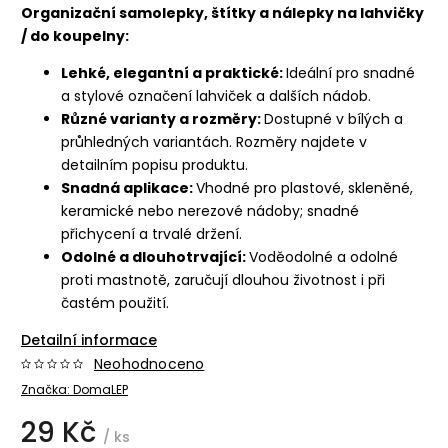
Organizační samolepky, štítky a nálepky na lahvičky
/ do koupelny:
Lehké, elegantní a praktické:
Ideální pro snadné
a stylové označení lahviček a dalších nádob.
Různé varianty a rozměry:
Dostupné v bílých a
průhledných variantách. Rozměry najdete v
detailním popisu produktu.
Snadná aplikace:
Vhodné pro plastové, skleněné,
keramické nebo nerezové nádoby; snadné
přichycení a trvalé držení.
Odolné a dlouhotrvající:
Voděodolné a odolné
proti mastnotě, zaručují dlouhou životnost i při
častém použití.
Detailní informace
Neohodnoceno
Značka:
DomaLEP
29 Kč
/ ks