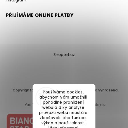
Instagram
PŘIJÍMÁME ONLINE PLATBY
Shoptet.cz
Copyright 2026
DomaLEP s.r.o.
. Všechna práva vyhrazena.
Používáme cookies,
Upravit nastavení cookies
abychom Vám umožnili
pohodlné prohlížení
Grafický návrh vytvořil a nakódoval
Shoptak.cz
webu a díky analýze
provozu webu neustále
zlepšovali jeho funkce,
výkon a použitelnost.