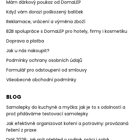
Mám dárkový poukaz od DomaLEP
Když vám dorazí poškozený balíček
Reklamace, vrácení a výměna zboží
B2B spolupráce s DomaLEP pro hotely, firmy i kosmetiku
Doprava a platba
Jak u nás nakoupit?
Podmínky ochrany osobních údajů
Formulář pro odstoupení od smlouvy
Všeobecné obchodní podmínky
BLOG
Samolepky do kuchyně a myčka: jak je to s odolností a
proč přidáváme testovací samolepky
Jak efektivně organizovat koření a potraviny: provázaná
řešení z praxe
Diář 2026: Jak mít přehled o rodině, práci i sobě