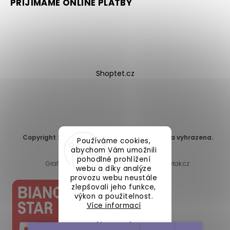
PŘIJÍMÁME ONLINE PLATBY
Shoptet.cz
Copyright 2026
DomaLEP s.r.o.
. Všechna práva vyhrazena.
Používáme cookies,
Upravit nastavení cookies
abychom Vám umožnili
pohodlné prohlížení
Grafický návrh vytvořil a nakódoval
Shoptak.cz
webu a díky analýze
provozu webu neustále
zlepšovali jeho funkce,
výkon a použitelnost.
Více informací
Nastavení