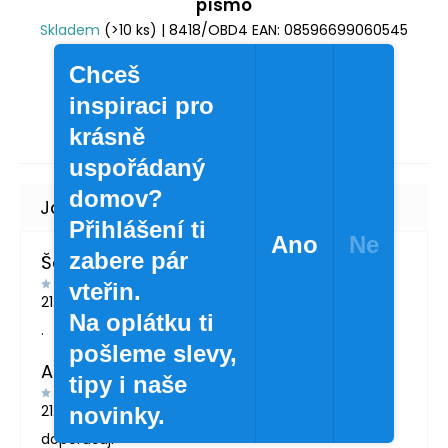
písmo
Skladem
(>10 ks)
| 8418/OBD4
EAN:
08596699060545
24 Kč
/ ks
Chceš
19,83 Kč bez DPH
inspiraci pro
krásně
uspořádaný
domov?
Přihlášení ti
Ano
Ne
zabere pár
Šárka Švábová
vteřin.
21.7.2026
Na oplátku ti
.
pošleme slevy,
Andrea Žáčková
tipy i naše
21.5.2026
novinky.
doporučuji