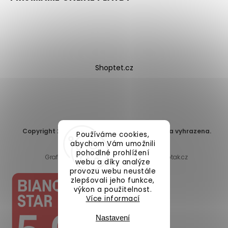
Shoptet.cz
Copyright 2026
DomaLEP s.r.o.
. Všechna práva vyhrazena.
Používáme cookies,
Upravit nastavení cookies
abychom Vám umožnili
pohodlné prohlížení
Grafický návrh vytvořil a nakódoval
Shoptak.cz
webu a díky analýze
provozu webu neustále
zlepšovali jeho funkce,
výkon a použitelnost.
Více informací
Nastavení