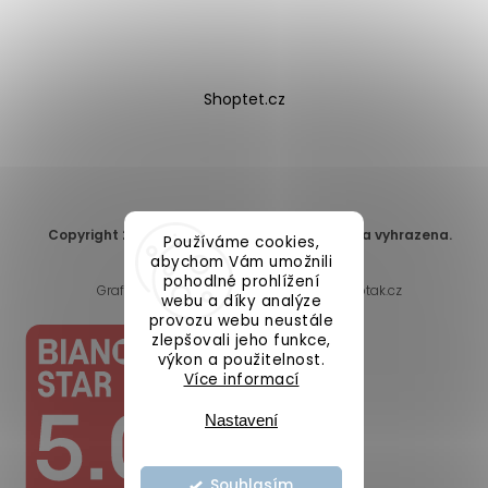
Shoptet.cz
Copyright 2026
DomaLEP s.r.o.
. Všechna práva vyhrazena.
Používáme cookies,
Upravit nastavení cookies
abychom Vám umožnili
pohodlné prohlížení
Grafický návrh vytvořil a nakódoval
Shoptak.cz
webu a díky analýze
provozu webu neustále
zlepšovali jeho funkce,
výkon a použitelnost.
Více informací
Nastavení
Souhlasím