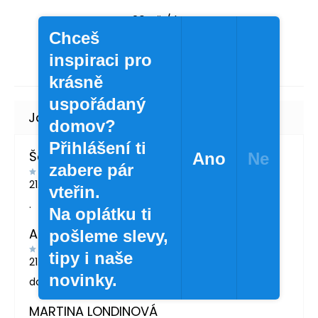
20 Kč
/ ks
16,53 Kč bez DPH
Chceš
inspiraci pro
krásně
uspořádaný
domov?
Přihlášení ti
Šárka Švábová
Ano
Ne
zabere pár
21.7.2026
vteřin.
.
Na oplátku ti
Andrea Žáčková
pošleme slevy,
tipy i naše
21.5.2026
novinky.
doporučuji
MARTINA LONDINOVÁ