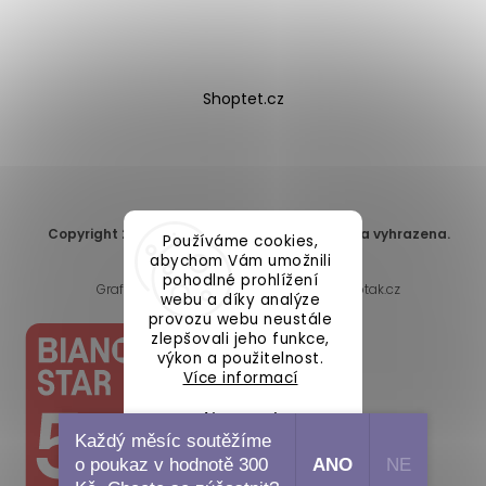
Shoptet.cz
Copyright 2026
DomaLEP s.r.o.
. Všechna práva vyhrazena.
Používáme cookies,
Upravit nastavení cookies
abychom Vám umožnili
pohodlné prohlížení
Grafický návrh vytvořil a nakódoval
Shoptak.cz
webu a díky analýze
provozu webu neustále
zlepšovali jeho funkce,
výkon a použitelnost.
Více informací
Nastavení
Každý měsíc soutěžíme
o poukaz v hodnotě 300
ANO
NE
Souhlasím